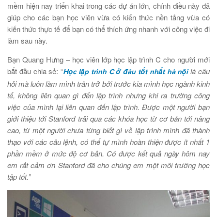
mềm hiện nay triển khai trong các dự án lớn, chính điều này đã
giúp cho các bạn học viên vừa có kiến thức nền tảng vừa có
kiến thức thực tế để bạn có thể thích ứng nhanh với công việc đi
làm sau này.
Bạn Quang Hưng – học viên lớp học lập trình C cho người mới
bắt đầu chia sẻ: “
là câu
Học lập trình C ở đâu tốt nhất hà nội
hỏi mà luôn làm mình trăn trở bởi trước kia mình học ngành kinh
tế, không liên quan gì đến lập trình nhưng khi ra trường công
việc của mình lại liên quan đến lập trình. Được một người bạn
giới thiệu tới Stanford trải qua các khóa học từ cơ bản tới nâng
cao, từ một người chưa từng biết gì về lập trình mình đã thành
thạo với các câu lệnh, có thể tự mình hoàn thiện được ít nhất 1
phần mềm ở mức độ cơ bản. Có được kết quả ngày hôm nay
em rất cảm ơn Stanford đã cho chúng em một môi trường học
tập tốt.”