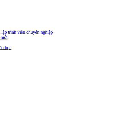
 lập trình viên chuyên nghiệp
 mới
óa học