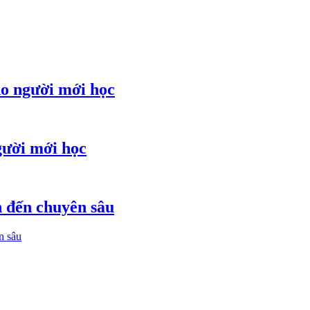
ho người mới học
gười mới học
ản đến chuyên sâu
n sâu