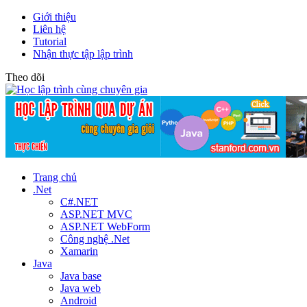
Giới thiệu
Liên hệ
Tutorial
Nhận thực tập lập trình
Theo dõi
Trang chủ
.Net
C#.NET
ASP.NET MVC
ASP.NET WebForm
Công nghệ .Net
Xamarin
Java
Java base
Java web
Android