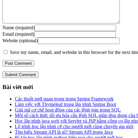
Name (required)
Email (required)
Website (optional)
Save my name, email, and website in this browser for the next ti
Submit Comment
Bài viết mới
Các thuật ngữ quan trọng trong Spring Framework
Làm việc với Thymeleaf trong lập trình Spring Boot
Giải mã cơ chế hoạt động của các lệnh join trong SQL
Một số cách thức tối ưu hóa câu lệnh SQL giúp ứng dụng của
Học lập trình java web với Servlet và JSP bằng công cụ lập trìn
Lộ trình học lập trình c# cho người mới cùng chuyên gia giỏi
Tìm hiểu Stream API là gì? Stream API trong Java
Bí kíp học lập trình python hiệu quả cho người mới học