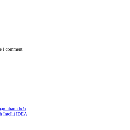
me I comment.
 bạn nhanh hơn
h Intellij IDEA