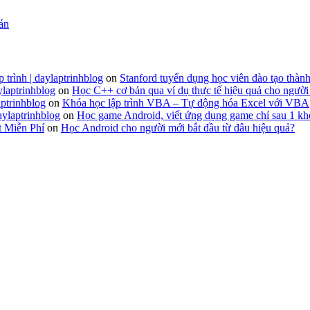
 án
 trình | daylaptrinhblog
on
Stanford tuyển dụng học viên đào tạo thành
ylaptrinhblog
on
Học C++ cơ bản qua ví dụ thực tế hiệu quả cho người
ptrinhblog
on
Khóa học lập trình VBA – Tự động hóa Excel với VBA
aylaptrinhblog
on
Học game Android, viết ứng dụng game chỉ sau 1 kh
t Miễn Phí
on
Học Android cho người mới bắt đầu từ đâu hiệu quả?