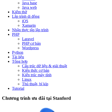
Java base
Java web
Kiểm thử
Lập trình di động
iOS
Xamarin
Nhận thực tập lập trình
PHP
Laravel
PHP cơ bản
Wordpress
Python
Tài liệu
Tổng hợp
Cấu trúc dữ liệu & giải thuật
Kiến thức cơ bản
Kiến trúc máy tính
Linux
Thủ thuật, bí kíp
Tutorial
Chương trình ưu đãi tại Stanford