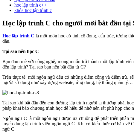
học lập trình c++
khóa học lập trình c
Học lập trình C cho người mới bắt đầu tại
Học lập trình C
là một môn học có tính cô đọng, cấu trúc, tương thí
đầu.
T
ại sao nên học C
Bạn đam mê với công nghệ, mong muốn trở thành một lập trình viên 
đến lập trình? Tại sao bạn nên bắt đầu từ C?
Trên thực tế, mỗi ngôn ngữ đều có những điểm cộng và điểm trừ, sẽ
người sử dụng như xây dựng website, ứng dụng, hệ thống quản lý… Nh
Tại sao khi bắt đầu đến con đường lập trình người ta thường phải họ
pháp khai báo chương trình học dễ hiểu dễ nhớ nên rất phù hợp cho ng
Ngôn ngữ C là một ngôn ngữ được ưa chuộng để phát triển phần mềm
tuyển dụng lập trình viên ngôn ngữ C. Khi có kiến thức cơ bản về C 
ngữ C.