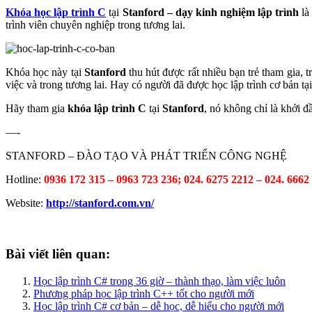
Khóa học lập trình C
tại
Stanford – dạy kinh nghiệm lập trình
là
trình viên chuyên nghiệp trong tương lai.
Khóa học này tại
Stanford
thu hút được rất nhiều bạn trẻ tham gia, 
việc và trong tương lai. Hay có người đã được học lập trình cơ bản 
Hãy tham gia
khóa lập trình C
tại
Stanford
, nó không chỉ là khởi 
—-
STANFORD – ĐÀO TẠO VÀ PHÁT TRIỂN CÔNG NGHỆ
Hotline:
0936 172 315 – 0963 723 236; 024. 6275 2212 – 024. 6662
Website:
http://stanford.com.vn/
Bài viết liên quan:
Học lập trình C# trong 36 giờ – thành thạo, làm việc luôn
Phương pháp học lập trình C++ tốt cho người mới
Học lập trình C# cơ bản – dễ học, dễ hiểu cho người mới