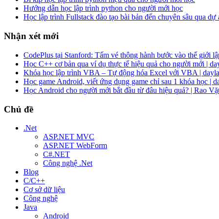
Hướng dẫn học lập trình python cho người mới học
Học lập trình Fullstack đào tạo bài bản đến chuyên sâu qua dự
Nhận xét mới
CodePlus tại Stanford: Tấm vé thông hành bước vào thế giới lập
Học C++ cơ bản qua ví dụ thực tế hiệu quả cho người mới | da
Khóa học lập trình VBA – Tự động hóa Excel với VBA | dayla
Học game Android, viết ứng dụng game chỉ sau 1 khóa học | d
Học Android cho người mới bắt đầu từ đâu hiệu quả? | Rao Vặ
Chủ đề
.Net
ASP.NET MVC
ASP.NET WebForm
C#.NET
Công nghệ .Net
Blog
C/C++
Cơ sở dữ liệu
Công nghệ
Java
Android