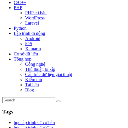
C/C++
PHP
PHP cơ bản
WordPress
Laravel
Python
Lập trình di động
Android
iOS
Xamarin
Cơ sở dữ liệu
Tổng hợp
Công nghệ
Thủ thuật, bí kíp
Cấu trúc dữ liệu giải thuật
Kiểm thử
Tài liệu
Blog
Tags
học lập trình c# cơ bản
học lập trình c# ở đâu