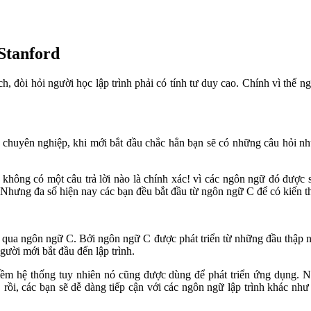
 Stanford
ch, đòi hỏi người học lập trình phải có tính tư duy cao. Chính vì thế 
chuyên nghiệp, khi mới bắt đầu chắc hẳn bạn sẽ có những câu hỏi như:
 không có một câu trả lời nào là chính xác! vì các ngôn ngữ đó được 
ưng đa số hiện nay các bạn đều bắt đầu từ ngôn ngữ C để có kiến thứ
c qua ngôn ngữ C. Bởi ngôn ngữ C được phát triển từ những đầu thập n
ười mới bắt đầu đến lập trình.
 hệ thống tuy nhiên nó cũng được dùng để phát triển ứng dụng. Nếu
rồi, các bạn sẽ dễ dàng tiếp cận với các ngôn ngữ lập trình khác như 