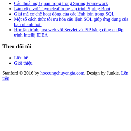
Các thuật ngữ quan trọng trong Spring Framework
Làm việc với Thymeleaf trong lập trình Spring Boot
Giải mã cơ chế hoạt động của các lệnh join trong SQL
Một số cách thức tối ưu hóa câu lệnh SQL giúp ứng dụng của
bạn nhanh hơn
Học lập trình java web với Servlet và JSP bằng công cụ lập
trình Intellij IDEA
Theo dõi tôi
Liên hệ
Giới thiệu
Stanford © 2016 by
hoccungchuyengia.com
. Design by Junkie.
Lên
trên