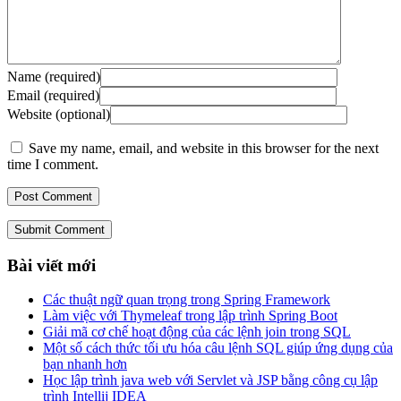
Name (required)
Email (required)
Website (optional)
Save my name, email, and website in this browser for the next
time I comment.
Submit Comment
Bài viết mới
Các thuật ngữ quan trọng trong Spring Framework
Làm việc với Thymeleaf trong lập trình Spring Boot
Giải mã cơ chế hoạt động của các lệnh join trong SQL
Một số cách thức tối ưu hóa câu lệnh SQL giúp ứng dụng của
bạn nhanh hơn
Học lập trình java web với Servlet và JSP bằng công cụ lập
trình Intellij IDEA