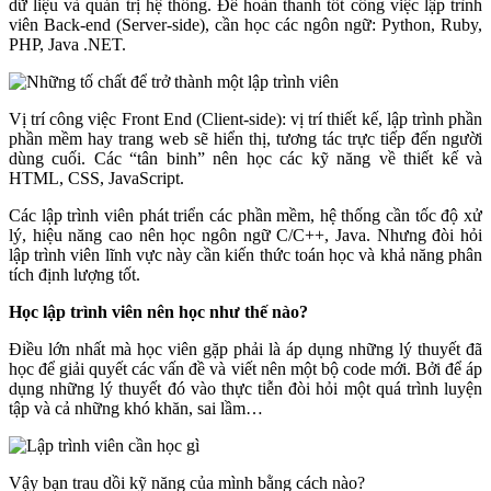
dữ liệu và quản trị hệ thống. Để hoàn thanh tốt công việc lập trình
viên Back-end (Server-side), cần học các ngôn ngữ: Python, Ruby,
PHP, Java .NET.
Vị trí công việc Front End (Client-side): vị trí thiết kế, lập trình phần
phần mềm hay trang web sẽ hiển thị, tương tác trực tiếp đến người
dùng cuối. Các “tân binh” nên học các kỹ năng về thiết kế và
HTML, CSS, JavaScript.
Các lập trình viên phát triển các phần mềm, hệ thống cần tốc độ xử
lý, hiệu năng cao nên học ngôn ngữ C/C++, Java. Nhưng đòi hỏi
lập trình viên lĩnh vực này cần kiến thức toán học và khả năng phân
tích định lượng tốt.
Học lập trình viên nên học như thế nào?
Điều lớn nhất mà học viên gặp phải là áp dụng những lý thuyết đã
học để giải quyết các vấn đề và viết nên một bộ code mới. Bởi để áp
dụng những lý thuyết đó vào thực tiễn đòi hỏi một quá trình luyện
tập và cả những khó khăn, sai lầm…
Vậy bạn trau dồi kỹ năng của mình bằng cách nào?