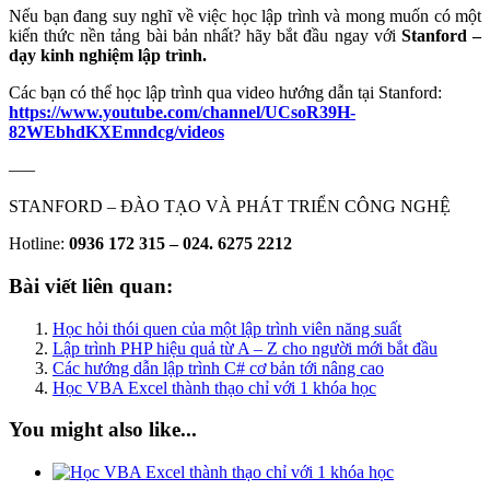
Nếu bạn đang suy nghĩ về việc học lập trình và mong muốn có một
kiến thức nền tảng bài bản nhất? hãy bắt đầu ngay với
Stanford –
dạy kinh nghiệm lập trình.
Các bạn có thể học lập trình qua video hướng dẫn tại Stanford:
https://www.youtube.com/channel/UCsoR39H-
82WEbhdKXEmndcg/videos
—–
STANFORD – ĐÀO TẠO VÀ PHÁT TRIỂN CÔNG NGHỆ
Hotline:
0936 172 315 – 024. 6275 2212
Bài viết liên quan:
Học hỏi thói quen của một lập trình viên năng suất
Lập trình PHP hiệu quả từ A – Z cho người mới bắt đầu
Các hướng dẫn lập trình C# cơ bản tới nâng cao
Học VBA Excel thành thạo chỉ với 1 khóa học
You might also like...