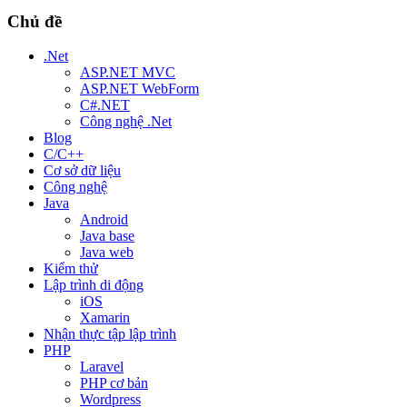
Chủ đề
.Net
ASP.NET MVC
ASP.NET WebForm
C#.NET
Công nghệ .Net
Blog
C/C++
Cơ sở dữ liệu
Công nghệ
Java
Android
Java base
Java web
Kiểm thử
Lập trình di động
iOS
Xamarin
Nhận thực tập lập trình
PHP
Laravel
PHP cơ bản
Wordpress