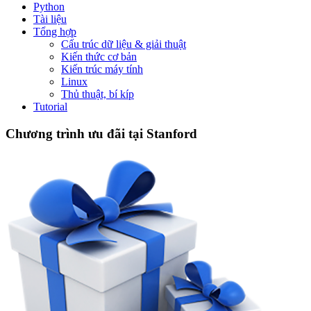
Python
Tài liệu
Tổng hợp
Cấu trúc dữ liệu & giải thuật
Kiến thức cơ bản
Kiến trúc máy tính
Linux
Thủ thuật, bí kíp
Tutorial
Chương trình ưu đãi tại Stanford