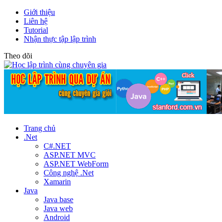
Giới thiệu
Liên hệ
Tutorial
Nhận thực tập lập trình
Theo dõi
Trang chủ
.Net
C#.NET
ASP.NET MVC
ASP.NET WebForm
Công nghệ .Net
Xamarin
Java
Java base
Java web
Android