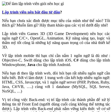
Lập trình viên nên bắt đầu từ đâu
?
Nếu bạn chưa xác đinh được mục tiêu của mình như thế nào? Tôi
thích gì? Muốn làm gì? Hãy tham khảo qua các vị trí dưới đây nhé!
Lập trình viên Games 3D (3D Game Development) nên học các
ngôn ngữ C/C+, OpenGL, Animation. Kỹ năng sáng tạo, logic và
thẩm mỹ tốt cũng là những kỹ năng quan trọng có của nhà thiết kế
3D.
Về lập trình mobile thì bạn chỉ cần nắm 1 ngôn ngữ là đủ như :
Objective-C, Swift dùng cho lập trình iOS,
C#
dùng cho lập trình
Windowphone,
Java
cho lập trình Android.
Nếu bạn đi theo lập trình web, đòi hỏi bạn rất nhiều ngôn ngữ cần
hiểu biết. Bởi vì làm được 1 trang web cần kết hợp nhiều ngôn ngữ:
HTML, CSS, Javascript, và 1 ngôn ngữ server (PHP, Python, Ruby,
Java, C#/VB, ….) cùng với 1 database (MySQL, SQL Server,
NoSQL, …)
Vị trí công việc Back-end: vị trí lập trình các thành phần để xử lý
thông tin từ Front End (người dùng cuối cùng không thể tương tác
được). Lập trình viên Back-end phải nắm vững kiến thức về cơ sở