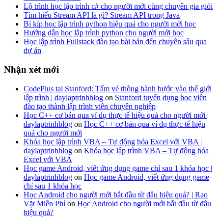
Lộ trình học lập trình c# cho người mới cùng chuyên gia giỏi
Tìm hiểu Stream API là gì? Stream API trong Java
Bí kíp học lập trình python hiệu quả cho người mới học
Hướng dẫn học lập trình python cho người mới học
Học lập trình Fullstack đào tạo bài bản đến chuyên sâu qua
dự án
Nhận xét mới
CodePlus tại Stanford: Tấm vé thông hành bước vào thế giới
lập trình | daylaptrinhblog
on
Stanford tuyển dụng học viên
đào tạo thành lập trình viên chuyên nghiệp
Học C++ cơ bản qua ví dụ thực tế hiệu quả cho người mới |
daylaptrinhblog
on
Học C++ cơ bản qua ví dụ thực tế hiệu
quả cho người mới
Khóa học lập trình VBA – Tự động hóa Excel với VBA |
daylaptrinhblog
on
Khóa học lập trình VBA – Tự động hóa
Excel với VBA
Học game Android, viết ứng dụng game chỉ sau 1 khóa học |
daylaptrinhblog
on
Học game Android, viết ứng dụng game
chỉ sau 1 khóa học
Học Android cho người mới bắt đầu từ đâu hiệu quả? | Rao
Vặt Miễn Phí
on
Học Android cho người mới bắt đầu từ đâu
hiệu quả?