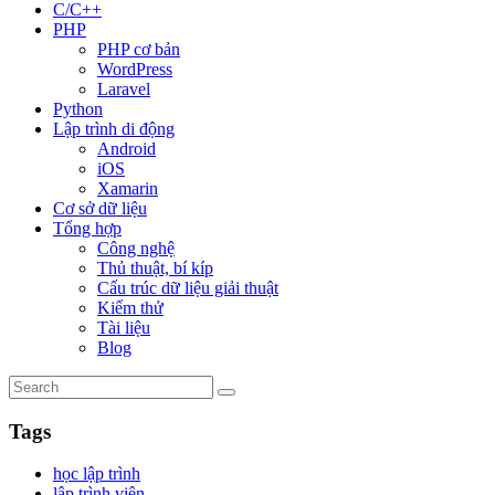
C/C++
PHP
PHP cơ bản
WordPress
Laravel
Python
Lập trình di động
Android
iOS
Xamarin
Cơ sở dữ liệu
Tổng hợp
Công nghệ
Thủ thuật, bí kíp
Cấu trúc dữ liệu giải thuật
Kiểm thử
Tài liệu
Blog
Tags
học lập trình
lập trình viên