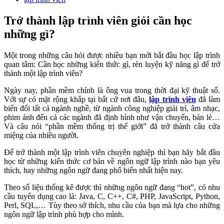
Trở thành lập trình viên giỏi cần học
những gì?
Một trong những câu hỏi được nhiều bạn mới bắt đầu học lập trình
quan tâm: Cần học những kiến thức gì, rèn luyện kỹ năng gì để trở
thành một lập trình viên?
Ngày nay, phần mềm chính là ông vua trong thời đại kỹ thuật số.
Với sự có mặt rộng khắp tại bất cứ nơi đâu,
lập trình viên
đã làm
biến đổi tất cả ngành nghề, từ ngành công nghiệp giải trí, âm nhạc,
phim ảnh đến cả các ngành đã định hình như vận chuyển, bán lẻ…
Và câu nói “phần mềm thống trị thế giới” đã trở thành câu cửa
miệng của nhiều người.
Để trở thành một lập trình viên chuyên nghiệp thì bạn hãy bắt đầu
học từ những kiến thức cơ bản về ngôn ngữ lập trình nào bạn yêu
thích, hay những ngôn ngữ đang phổ biến nhất hiện nay.
Theo số liệu thống kê được thì những ngôn ngữ đang “hot”, có nhu
cầu tuyển dụng cao là: Java, C, C++, C#, PHP, JavaScript, Python,
Perl, SQL,… Tùy theo sở thích, nhu cầu của bạn mà lựa cho những
ngôn ngữ lập trình phù hợp cho mình.