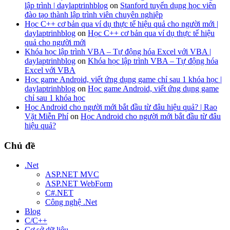
lập trình | daylaptrinhblog
on
Stanford tuyển dụng học viên
đào tạo thành lập trình viên chuyên nghiệp
Học C++ cơ bản qua ví dụ thực tế hiệu quả cho người mới |
daylaptrinhblog
on
Học C++ cơ bản qua ví dụ thực tế hiệu
quả cho người mới
Khóa học lập trình VBA – Tự động hóa Excel với VBA |
daylaptrinhblog
on
Khóa học lập trình VBA – Tự động hóa
Excel với VBA
Học game Android, viết ứng dụng game chỉ sau 1 khóa học |
daylaptrinhblog
on
Học game Android, viết ứng dụng game
chỉ sau 1 khóa học
Học Android cho người mới bắt đầu từ đâu hiệu quả? | Rao
Vặt Miễn Phí
on
Học Android cho người mới bắt đầu từ đâu
hiệu quả?
Chủ đề
.Net
ASP.NET MVC
ASP.NET WebForm
C#.NET
Công nghệ .Net
Blog
C/C++
Cơ sở dữ liệu