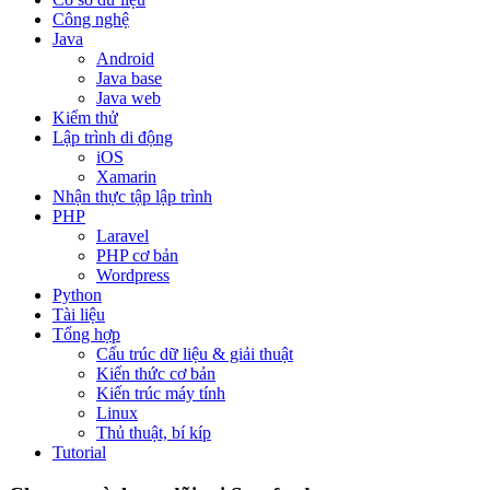
Công nghệ
Java
Android
Java base
Java web
Kiểm thử
Lập trình di động
iOS
Xamarin
Nhận thực tập lập trình
PHP
Laravel
PHP cơ bản
Wordpress
Python
Tài liệu
Tổng hợp
Cấu trúc dữ liệu & giải thuật
Kiến thức cơ bản
Kiến trúc máy tính
Linux
Thủ thuật, bí kíp
Tutorial