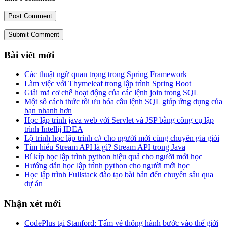
Submit Comment
Bài viết mới
Các thuật ngữ quan trọng trong Spring Framework
Làm việc với Thymeleaf trong lập trình Spring Boot
Giải mã cơ chế hoạt động của các lệnh join trong SQL
Một số cách thức tối ưu hóa câu lệnh SQL giúp ứng dụng của
bạn nhanh hơn
Học lập trình java web với Servlet và JSP bằng công cụ lập
trình Intellij IDEA
Lộ trình học lập trình c# cho người mới cùng chuyên gia giỏi
Tìm hiểu Stream API là gì? Stream API trong Java
Bí kíp học lập trình python hiệu quả cho người mới học
Hướng dẫn học lập trình python cho người mới học
Học lập trình Fullstack đào tạo bài bản đến chuyên sâu qua
dự án
Nhận xét mới
CodePlus tại Stanford: Tấm vé thông hành bước vào thế giới