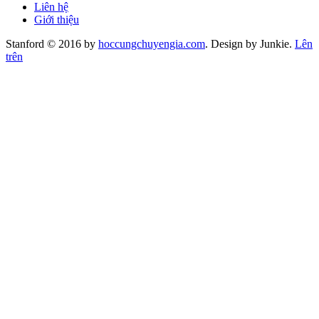
Liên hệ
Giới thiệu
Stanford © 2016 by
hoccungchuyengia.com
. Design by Junkie.
Lên
trên