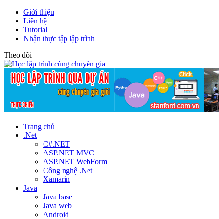
Giới thiệu
Liên hệ
Tutorial
Nhận thực tập lập trình
Theo dõi
Trang chủ
.Net
C#.NET
ASP.NET MVC
ASP.NET WebForm
Công nghệ .Net
Xamarin
Java
Java base
Java web
Android