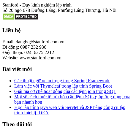
Stanford - Dạy kinh nghiệm lập trình
Số 20 ngõ 678 Đường Láng, Phường Láng Thượng, Hà Nội
Liên hệ
Email: dangbq@stanford.com.vn
Di động: 0987 232 936
Điện thoại: 024. 6275 2212
Website: www.stanford.com.vn
Bài viết mới
Các thuật ngữ quan trọng trong Spring Framework
Làm việc với Thymeleaf trong lập trình Spring Boot
Giải mã cơ chế hoạt động của các lệnh join trong SQL
Một số cách thức tối ưu hóa câu lệnh SQL giúp ứng dụng của
bạn nhanh hơn
Học lập trình java web với Servlet và JSP bằng công cụ lập
trình Intellij IDEA
Theo dõi tôi