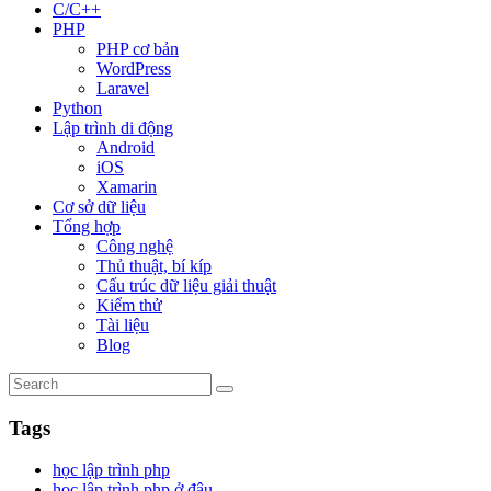
C/C++
PHP
PHP cơ bản
WordPress
Laravel
Python
Lập trình di động
Android
iOS
Xamarin
Cơ sở dữ liệu
Tổng hợp
Công nghệ
Thủ thuật, bí kíp
Cấu trúc dữ liệu giải thuật
Kiểm thử
Tài liệu
Blog
Tags
học lập trình php
học lập trình php ở đâu