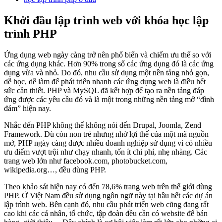
Khởi đầu lập trình web với khóa học lập
trình PHP
Ứng dụng web ngày càng trở nên phổ biến và chiếm ưu thế so với
các ứng dụng khác. Hơn 90% trong số các ứng dụng đó là các ứng
dụng vừa và nhỏ. Do đó, nhu cầu sử dụng một nền tảng nhỏ gọn,
dễ học, dễ làm để phát triển nhanh các ứng dụng web là điều hết
sức cần thiết. PHP và MySQL đã kết hợp để tạo ra nền tảng đáp
ứng được các yêu cầu đó và là một trong những nền tảng mở “đình
đám” hiện nay.
Nhắc đến PHP không thể không nói đến Drupal, Joomla, Zend
Framework. Dù còn non trẻ nhưng nhờ lợi thế của một mã nguồn
mở, PHP ngày càng được nhiều doanh nghiệp sử dụng vì có nhiều
ưu điểm vượt trội như chạy nhanh, tốn ít chi phí, nhẹ nhàng. Các
trang web lớn như facebook.com, photobucket.com,
wikipedia.org…, đều dùng PHP.
Theo khảo sát hiện nay có đến 78,6% trang web trên thế giới dùng
PHP. Ở Việt Nam đều sử dụng ngôn ngữ này tại hầu hết các dự án
lập trình web. Bên cạnh đó, nhu cầu phát triển web cũng đang rất
cao khi các cá nhân, tổ chức, tập đoàn đều cần có website để bán