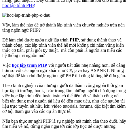
hàng, giới thiệu… Đây chính là cơ hội việc làm rất lớn cho những ai
học lập trình PHP
.
Vậy, làm thế nào để trở thành lập trình viên chuyên nghiệp trên nền
tảng ngôn ngữ PHP?
Để làm chủ được ngôn ngữ lập trình
PHP
, sử dụng thành thạo và
thành công, các lập trình viên thế hệ mới không chỉ nắm vững kiến
thức cơ bản, phải giỏi kỹ thuật, mà còn phải là người am hiểu các
hệ thống mã nguồn mở.
Việc
học lập trình PHP
với người bắt đầu nhẹ nhàng hơn, dễ dàng
hơn so với các ngôn ngữ khác như C#, java hay ASP.NET. Nhưng
sự thật để làm chủ được ngôn ngữ PHP thì cũng không hề đơn giản.
Theo kinh nghiệm của những người đã thành công ngoài thời gian
học tập ở trường, học tại các trung tâm những người chủ động trong
việc học lập trình đều hoàn toàn có thể tiến bộ và thành công nếu
biết tận dụng mọi nguồn tài liệu để đến mục tiêu, như các nguồn tài
liệu trực tuyến rất hữu ích: video tutorials, forums, đặc biệt tìm kiếm
cơ hội tham gia vào các dự án thực tế.
Nếu bạn thực sự nghĩ PHP là sự nghiệp mà mình cần theo đuổi, hãy
tìm hiểu về nó, đừng ngần ngại tới các lớp học để được những