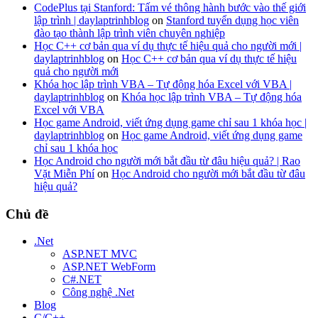
CodePlus tại Stanford: Tấm vé thông hành bước vào thế giới
lập trình | daylaptrinhblog
on
Stanford tuyển dụng học viên
đào tạo thành lập trình viên chuyên nghiệp
Học C++ cơ bản qua ví dụ thực tế hiệu quả cho người mới |
daylaptrinhblog
on
Học C++ cơ bản qua ví dụ thực tế hiệu
quả cho người mới
Khóa học lập trình VBA – Tự động hóa Excel với VBA |
daylaptrinhblog
on
Khóa học lập trình VBA – Tự động hóa
Excel với VBA
Học game Android, viết ứng dụng game chỉ sau 1 khóa học |
daylaptrinhblog
on
Học game Android, viết ứng dụng game
chỉ sau 1 khóa học
Học Android cho người mới bắt đầu từ đâu hiệu quả? | Rao
Vặt Miễn Phí
on
Học Android cho người mới bắt đầu từ đâu
hiệu quả?
Chủ đề
.Net
ASP.NET MVC
ASP.NET WebForm
C#.NET
Công nghệ .Net
Blog
C/C++