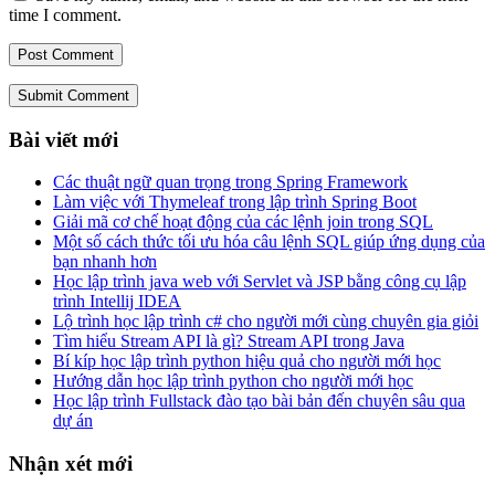
time I comment.
Submit Comment
Bài viết mới
Các thuật ngữ quan trọng trong Spring Framework
Làm việc với Thymeleaf trong lập trình Spring Boot
Giải mã cơ chế hoạt động của các lệnh join trong SQL
Một số cách thức tối ưu hóa câu lệnh SQL giúp ứng dụng của
bạn nhanh hơn
Học lập trình java web với Servlet và JSP bằng công cụ lập
trình Intellij IDEA
Lộ trình học lập trình c# cho người mới cùng chuyên gia giỏi
Tìm hiểu Stream API là gì? Stream API trong Java
Bí kíp học lập trình python hiệu quả cho người mới học
Hướng dẫn học lập trình python cho người mới học
Học lập trình Fullstack đào tạo bài bản đến chuyên sâu qua
dự án
Nhận xét mới