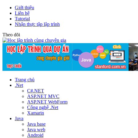
Giới thiệu
Liên hệ
Tutorial
Nhận thực tập lập trình
Theo dõi
Trang chủ
.Net
C#.NET
ASP.NET MVC
ASP.NET WebForm
Công nghệ .Net
Xamarin
Java
Java base
Java web
Android