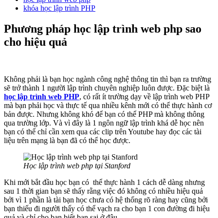
khóa học lập trình PHP
Phương pháp học lập trình web php sao
cho hiệu quả
Không phải là bạn học ngành công nghệ thông tin thì bạn ra trường
sẽ trở thành 1 người lập trình chuyên nghiệp luôn được. Đặc biệt là
học lập trình web PHP
, có rất ít trường dạy về lập trình web PHP
mà bạn phải học và thực tế qua nhiều kênh mới có thể thực hành cơ
bản được. Nhưng không khó để bạn có thể PHP mà không thông
qua trường lớp. Và vì đây là 1 ngôn ngữ lập trình khá dễ học nên
bạn có thể chỉ cần xem qua các clip trên Youtube hay đọc các tài
liệu trên mạng là bạn đã có thể học được.
Học lập trình web php tại Stanford
Khi mới bắt đầu học bạn có thể thực hành 1 cách dễ dàng nhưng
sau 1 thời gian bạn sẽ thấy rằng việc đó không có nhiều hiệu quả
bởi vì 1 phần là tài bạn học chưa có hệ thống rõ ràng hay cũng bởi
bạn thiếu đi người thấy có thể vạch ra cho bạn 1 con đường đi hiệu
quả và chỉ cho bạn biết bạn sai ở đâu