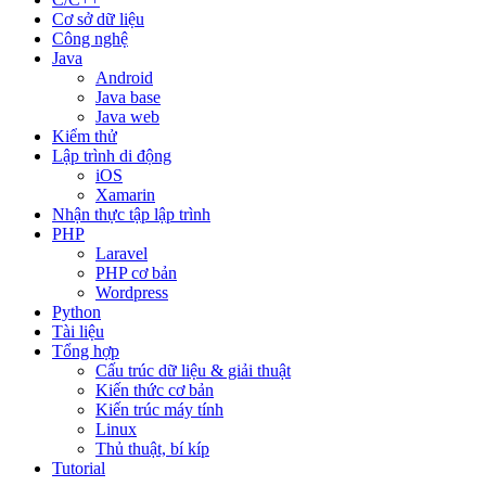
Cơ sở dữ liệu
Công nghệ
Java
Android
Java base
Java web
Kiểm thử
Lập trình di động
iOS
Xamarin
Nhận thực tập lập trình
PHP
Laravel
PHP cơ bản
Wordpress
Python
Tài liệu
Tổng hợp
Cấu trúc dữ liệu & giải thuật
Kiến thức cơ bản
Kiến trúc máy tính
Linux
Thủ thuật, bí kíp
Tutorial