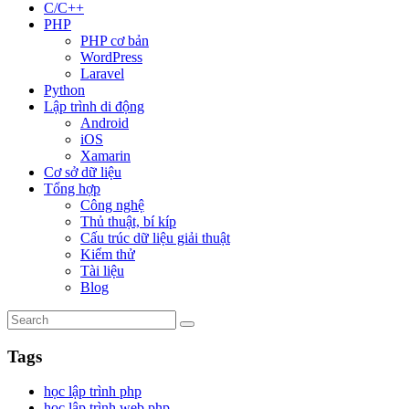
C/C++
PHP
PHP cơ bản
WordPress
Laravel
Python
Lập trình di động
Android
iOS
Xamarin
Cơ sở dữ liệu
Tổng hợp
Công nghệ
Thủ thuật, bí kíp
Cấu trúc dữ liệu giải thuật
Kiểm thử
Tài liệu
Blog
Tags
học lập trình php
học lập trình web php