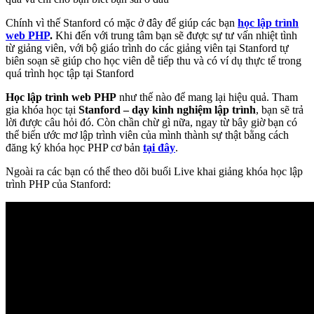
Chính vì thế Stanford có mặc ở đây để giúp các bạn
học lập trình
web PHP
.
Khi đến với trung tâm bạn sẽ được sự tư vấn nhiệt tình
từ giảng viên, với bộ giáo trình do các giảng viên tại Stanford tự
biên soạn sẽ giúp cho học viên dễ tiếp thu và có ví dụ thực tế trong
quá trình học tập tại Stanford
Học lập trình web PHP
như thế nào để mang lại hiệu quả. Tham
gia khóa học tại
Stanford – dạy kinh nghiệm lập trình
, bạn sẽ trả
lời được câu hỏi đó. Còn chần chừ gì nữa, ngay từ bây giờ bạn có
thể biến ước mơ lập trình viên của mình thành sự thật bằng cách
đăng ký khóa học PHP cơ bản
tại đây
.
Ngoài ra các bạn có thể theo dõi buổi Live khai giảng khóa học lập
trình PHP của Stanford: