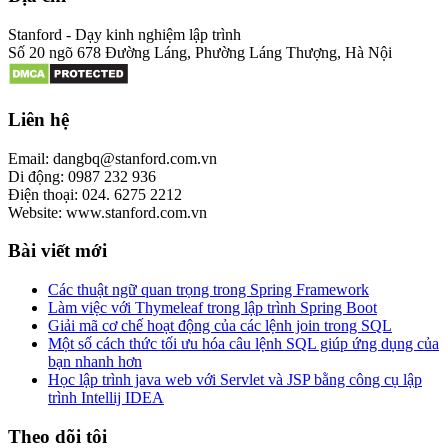
Stanford - Dạy kinh nghiệm lập trình
Số 20 ngõ 678 Đường Láng, Phường Láng Thượng, Hà Nội
Liên hệ
Email: dangbq@stanford.com.vn
Di động: 0987 232 936
Điện thoại: 024. 6275 2212
Website: www.stanford.com.vn
Bài viết mới
Các thuật ngữ quan trọng trong Spring Framework
Làm việc với Thymeleaf trong lập trình Spring Boot
Giải mã cơ chế hoạt động của các lệnh join trong SQL
Một số cách thức tối ưu hóa câu lệnh SQL giúp ứng dụng của
bạn nhanh hơn
Học lập trình java web với Servlet và JSP bằng công cụ lập
trình Intellij IDEA
Theo dõi tôi