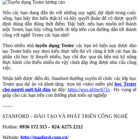
Nếu các bạn đang đắn đo với những suy nghĩ, dự định trong cuộc
sống, bạn hãy tìm hiểu thật kĩ và hãy quyết đoán để có được quyết
định đúng đắn đúng thời điểm. Đặc biệt, nếu bạn muốn trở thành
một Tester, bạn hãy vững bước đi tiếp trên con đường dẫn tới thành
công với nghề Tester các bạn nhé!
Theo nhiều nhà
tuyển dụng Tester
các bạn trẻ hiện nay được đào
tạo Tester hiện nay theo kiểu thực tiễn thì vô cùng ít bởi các bạn đa
phần chỉ học lý thuyết nhiều, hay chỉ đọc qua tài liệu mà kỹ năng
thực hành còn thiếu nhiều do vậy chưa đáp ứng được nhu cầu công
việc.
Nhận biết được điều đó, Stanford thường xuyên tổ chức các lớp học
Tester qua dự án và dành tặng trọn bộ video miễn phí
học Tester
cho người mới bắt đầu
tại đây:
https://goo.gl/nwb71s
. Hy vọng sẽ
giúp cho các bạn trên con đường phát triển sự nghiệp
——
STANFORD – ĐÀO TẠO VÀ PHÁT TRIỂN CÔNG NGHỆ
Hotline:
0936 172 315 – 024. 6275 2212
Website:
http://stanford.com.vn/