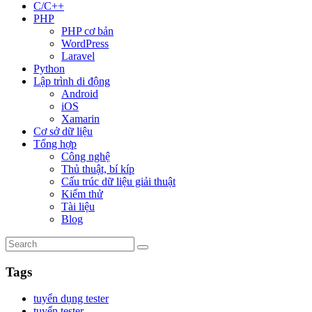
C/C++
PHP
PHP cơ bản
WordPress
Laravel
Python
Lập trình di động
Android
iOS
Xamarin
Cơ sở dữ liệu
Tổng hợp
Công nghệ
Thủ thuật, bí kíp
Cấu trúc dữ liệu giải thuật
Kiểm thử
Tài liệu
Blog
Tags
tuyển dụng tester
tuyển tester