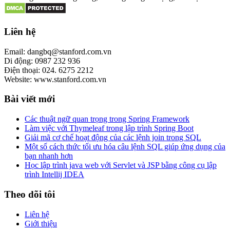
Liên hệ
Email: dangbq@stanford.com.vn
Di động: 0987 232 936
Điện thoại: 024. 6275 2212
Website: www.stanford.com.vn
Bài viết mới
Các thuật ngữ quan trọng trong Spring Framework
Làm việc với Thymeleaf trong lập trình Spring Boot
Giải mã cơ chế hoạt động của các lệnh join trong SQL
Một số cách thức tối ưu hóa câu lệnh SQL giúp ứng dụng của
bạn nhanh hơn
Học lập trình java web với Servlet và JSP bằng công cụ lập
trình Intellij IDEA
Theo dõi tôi
Liên hệ
Giới thiệu