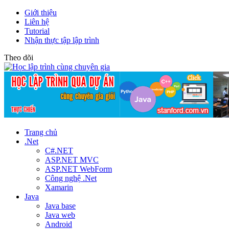
Giới thiệu
Liên hệ
Tutorial
Nhận thực tập lập trình
Theo dõi
Trang chủ
.Net
C#.NET
ASP.NET MVC
ASP.NET WebForm
Công nghệ .Net
Xamarin
Java
Java base
Java web
Android