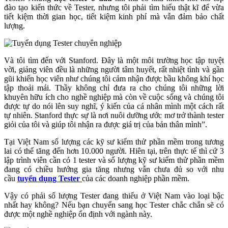
đào tạo kiến thức về Tester, nhưng tôi phải tìm hiểu thật kĩ để vừa
tiết kiệm thời gian học, tiết kiệm kinh phí mà vẫn đảm bảo chất
lượng.
Và tôi tìm đến với Stanford. Đây là một môi trường học tập tuyệt
vời, giảng viên đều là những người tâm huyết, rất nhiệt tình và gần
gũi khiến học viên như chúng tôi cảm nhận được bầu không khí học
tập thoải mái. Thầy không chỉ đưa ra cho chúng tôi những lời
khuyên hữu ích cho nghề nghiệp mà còn về cuộc sống và chúng tôi
được tự do nói lên suy nghĩ, ý kiến của cá nhân mình một cách rất
tự nhiên. Stanford thực sự là nơi nuôi dưỡng ước mơ trở thành tester
giỏi của tôi và giúp tôi nhận ra được giá trị của bản thân mình”.
Tại Việt Nam số lượng các kỹ sư kiểm thử phần mềm trong tương
lai có thể tăng đến hơn 10.000 người. Hiên tại, trên thực tế thì cứ 3
lập trình viên cần có 1 tester và số lượng kỹ sư kiểm thử phần mềm
đang có chiều hướng gia tăng nhưng vẫn chưa đủ so với nhu
cầu
tuyển dụng Tester
của các doanh nghiệp phần mềm.
Vậy có phải số lượng Tester đang thiếu ở Việt Nam vào loại bậc
nhất hay không? Nếu bạn chuyển sang học Tester chắc chắn sẽ có
được một nghề nghiệp ổn định với ngành này.