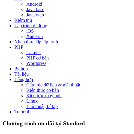
Android
Java base
Java web
Kiểm thử
Lập trình di động
iOS
Xamarin
Nhận thực tập lập trình
PHP
Laravel
PHP cơ bản
Wordpress
Python
Tài liệu
Tổng hợp
Cấu trúc dữ liệu & giải thuật
Kiến thức cơ bản
Kiến trúc máy tính
Linux
Thủ thuật, bí kíp
Tutorial
Chương trình ưu đãi tại Stanford