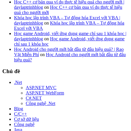
Học C++ cơ bản qua ví dụ thực tế hiệu quả cho người mới |
daylaptrinhblog
on
Học C++ cơ bản qua ví dụ thực tế hiệu
quả cho người mới
Khóa học lập trình VBA – Tự động hóa Excel với VBA |
daylaptrinhblog
on
Khóa học lập trình VBA – Tự động hóa
Excel với VBA
Học game Android, viết ứng dụng game chỉ sau 1 khóa học |
daylaptrinhblog
on
Học game Android, viết ứng dụng game
chỉ sau 1 khóa học
Học Android cho người mới bắt đầu từ đâu hiệu quả? | Rao
Vặt Miễn Phí
on
Học Android cho người mới bắt đầu từ đâu
hiệu quả?
Chủ đề
.Net
ASP.NET MVC
ASP.NET WebForm
C#.NET
Công nghệ .Net
Blog
C/C++
Cơ sở dữ liệu
Công nghệ
Java