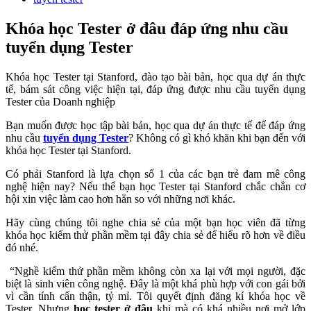
Khóa học Tester ở đâu đáp ứng nhu cầu
tuyển dụng Tester
Khóa học Tester tại Stanford, đào tạo bài bản, học qua dự án thực
tế, bám sát công việc hiện tại, đáp ứng được nhu cầu tuyển dụng
Tester của Doanh nghiệp
Bạn muốn được học tập bài bản, học qua dự án thực tế để đáp ứng
nhu cầu
tuyển dụng Tester
? Không có gì khó khăn khi bạn đến với
khóa học Tester tại Stanford.
Có phải Stanford là lựa chọn số 1 của các bạn trẻ đam mê công
nghệ hiện nay? Nếu thế bạn học Tester tại Stanford chắc chắn cơ
hội xin việc làm cao hơn hẳn so với những nơi khác.
Hãy cùng chúng tôi nghe chia sẻ của một bạn học viên đã từng
khóa học kiểm thử phần mềm tại đây chia sẻ để hiểu rõ hơn về điều
đó nhé.
“Nghề kiểm thử phần mềm không còn xa lại với mọi người, đặc
biệt là sinh viên công nghệ. Đây là một khá phù hợp với con gái bởi
vì cần tính cẩn thận, tỷ mỉ. Tôi quyết định đăng kí khóa học về
Tester. Nhưng
học tester ở đâu
khi mà có khá nhiều nơi mở lớp