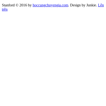
Stanford © 2016 by
hoccungchuyengia.com
. Design by Junkie.
Lên
trên