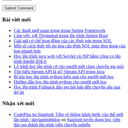
Submit Comment
Bài viết mới
Các thuật ngữ quan trọng trong Spring Framework
Làm việc với Thymeleaf trong lập trình Spring Boot
Giải mã cơ chế hoạt động của các lệnh join trong SQL
Một số cách thức tối ưu hóa câu lệnh SQL giúp ứng dụng của
bạn nhanh hơn
Học lập trình java web với Servlet và JSP bằng công cụ lập
trình Intellij IDEA
Lộ trình học lập trình c# cho người mới cùng chuyên gia giỏi
Tìm hiểu Stream API là gì? Stream API trong Java
Bí kíp học lập trình python hiệu quả cho người mới học
Hướng dẫn học lập trình python cho người mới học
Học lập trình Fullstack đào tạo bài bản đến chuyên sâu qua
dự án
Nhận xét mới
CodePlus tại Stanford: Tấm vé thông hành bước vào thế giới
lập trình | daylaptrinhblog
on
Stanford tuyển dụng học viên
đào tạo thành lập trình viên chuyên nghiệp