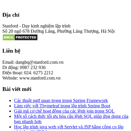
Địa chỉ
Stanford - Dạy kinh nghiệm lập trình
Số 20 ngõ 678 Đường Láng, Phường Láng Thượng, Hà Nội
Liên hệ
Email: dangbq@stanford.com.vn
Di động: 0987 232 936
Điện thoại: 024. 6275 2212
Website: www.stanford.com.vn
Bài viết mới
Các thuật ngữ quan trọng trong Spring Framework
Làm việc với Thymeleaf trong lập trình Spring Boot
Giải mã cơ chế hoạt động của các lệnh join trong SQL
Một số cách thức tối ưu hóa câu lệnh SQL giúp ứng dụng của
bạn nhanh hơn
Học lập trình java web với Servlet và JSP bằng công cụ lập