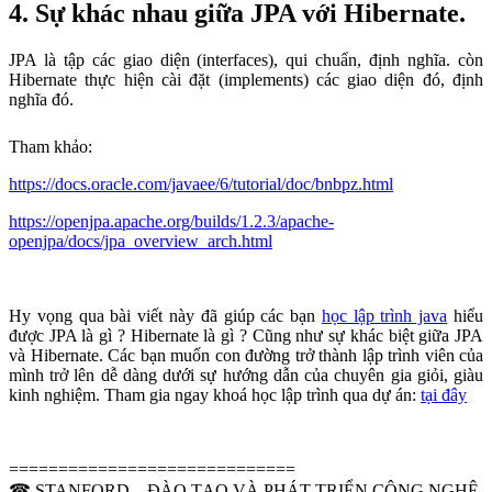
4. Sự khác nhau giữa JPA với Hibernate.
JPA là tập các giao diện (interfaces), qui chuẩn, định nghĩa. còn
Hibernate thực hiện cài đặt (implements) các giao diện đó, định
nghĩa đó.
Tham khảo:
https://docs.oracle.com/javaee/6/tutorial/doc/bnbpz.html
https://openjpa.apache.org/builds/1.2.3/apache-
openjpa/docs/jpa_overview_arch.html
Hy vọng qua bài viết này đã giúp các bạn
học lập trình java
hiểu
được JPA là gì ? Hibernate là gì ? Cũng như sự khác biệt giữa JPA
và Hibernate. Các bạn muốn con đường trở thành lập trình viên của
mình trở lên dễ dàng dưới sự hướng dẫn của chuyên gia giỏi, giàu
kinh nghiệm. Tham gia ngay khoá học lập trình qua dự án:
tại đây
=============================
☎ STANFORD – ĐÀO TẠO VÀ PHÁT TRIỂN CÔNG NGHỆ