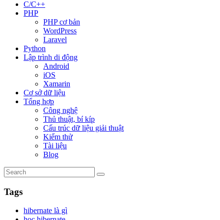
C/C++
PHP
PHP cơ bản
WordPress
Laravel
Python
Lập trình di động
Android
iOS
Xamarin
Cơ sở dữ liệu
Tổng hợp
Công nghệ
Thủ thuật, bí kíp
Cấu trúc dữ liệu giải thuật
Kiểm thử
Tài liệu
Blog
Tags
hibernate là gì
học hibernate