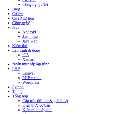
Công nghệ .Net
Blog
C/C++
Cơ sở dữ liệu
Công nghệ
Java
Android
Java base
Java web
Kiểm thử
Lập trình di động
iOS
Xamarin
Nhận thực tập lập trình
PHP
Laravel
PHP cơ bản
Wordpress
Python
Tài liệu
Tổng hợp
Cấu trúc dữ liệu & giải thuật
Kiến thức cơ bản
Kiến trúc máy tính