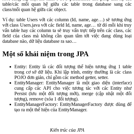
table/các mối quan hệ giữa các table trong database sang các
class/mối quan hệ giữa các object.
Ví dụ: table Users với các column (Id, name, age…) sẽ tương ứng
với class Users.java với các field Id, name, age… từ đó mỗi khi truy
vấn table hay các column ta sẽ truy vấn trực tiếp trên các class, các
field của class mà không cần quan tâm tới việc đang dùng loại
database nào, dữ liệu database ra sao…
Một số khái niệm trong JPA
Entity: Entity là các đối tượng thể hiện tương ứng 1 table
trong cơ sở dữ liệu. Khi lập trình, entity thường là các class
POJO đơn giản, chỉ gồm các method getter, setter.
EntityManager: EntityManager là một giao diện (interface)
cung cấp các API cho việc tương tác với các Entity như
Persist (lưu một đối tượng mới), merge (cập nhật một đối
tượng), remove (xóa 1 đối tượng).
EntityManagerFactory: EntityManagerFactory được dùng để
tạo ra một thể hiện của EntityManager.
Kiến trúc của JPA