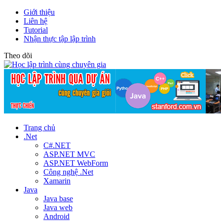
Giới thiệu
Liên hệ
Tutorial
Nhận thực tập lập trình
Theo dõi
Trang chủ
.Net
C#.NET
ASP.NET MVC
ASP.NET WebForm
Công nghệ .Net
Xamarin
Java
Java base
Java web
Android