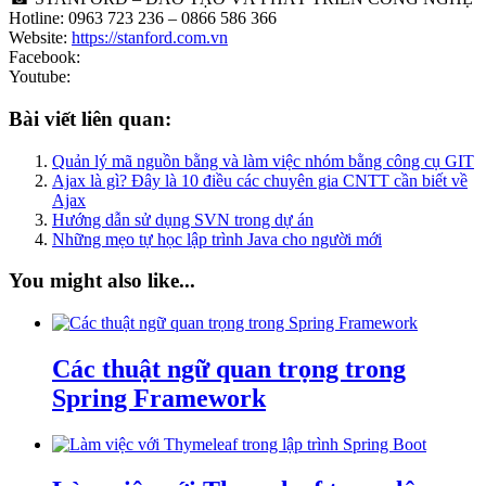
Hotline: 0963 723 236 – 0866 586 366
Website:
https://stanford.com.vn
Facebook:
Youtube:
Bài viết liên quan:
Quản lý mã nguồn bằng và làm việc nhóm bằng công cụ GIT
Ajax là gì? Đây là 10 điều các chuyên gia CNTT cần biết về
Ajax
Hướng dẫn sử dụng SVN trong dự án
Những mẹo tự học lập trình Java cho người mới
You might also like...
Các thuật ngữ quan trọng trong
Spring Framework