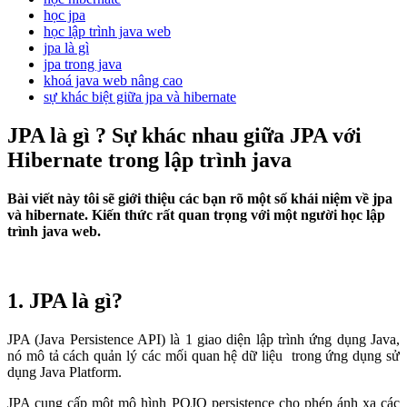
học jpa
học lập trình java web
jpa là gì
jpa trong java
khoá java web nâng cao
sự khác biệt giữa jpa và hibernate
JPA là gì ? Sự khác nhau giữa JPA với
Hibernate trong lập trình java
Bài viết này tôi sẽ giới thiệu các bạn rõ một số khái niệm về jpa
và hibernate. Kiến thức rất quan trọng với một người học lập
trình java web.
1. JPA là gì?
JPA (Java Persistence API) là 1 giao diện lập trình ứng dụng Java,
nó mô tả cách quản lý các mối quan hệ dữ liệu trong ứng dụng sử
dụng Java Platform.
JPA cung cấp một mô hình POJO persistence cho phép ánh xạ các