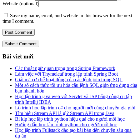
Website (optional)
Save my name, email, and website in this browser for the next
time I comment.
Submit Comment
Bài viết mới
Các thuật ngữ quan trọng trong Spring Framework
Làm việc với Thymeleaf trong lập trình Spring Boot
Giải mã cơ chế hoạt động của các lệnh join trong SQL
Một số cách thức tối ưu hóa câu lệnh SQL giúp ứng dụng của
bạn nhanh hơn
Học lập trình java web với Servlet và JSP bằng công cụ lập
trình Intellij IDEA
Lộ trình học lập trình c# cho người mới cùng chuyên gia giỏi
Tìm hiểu Stream API là gì? Stream API trong Java
Bí kíp học lập trình python hiệu quả cho người mới học
Hướng dẫn học lập trình python cho người mới học
Học lập trình Fullstack đào tạo bài bản đến chuyên sâu qua
dự án