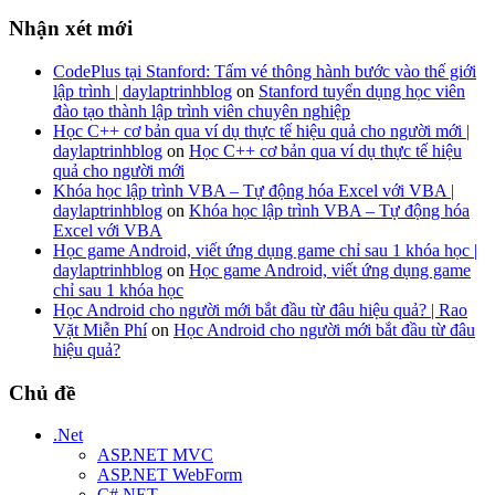
Nhận xét mới
CodePlus tại Stanford: Tấm vé thông hành bước vào thế giới
lập trình | daylaptrinhblog
on
Stanford tuyển dụng học viên
đào tạo thành lập trình viên chuyên nghiệp
Học C++ cơ bản qua ví dụ thực tế hiệu quả cho người mới |
daylaptrinhblog
on
Học C++ cơ bản qua ví dụ thực tế hiệu
quả cho người mới
Khóa học lập trình VBA – Tự động hóa Excel với VBA |
daylaptrinhblog
on
Khóa học lập trình VBA – Tự động hóa
Excel với VBA
Học game Android, viết ứng dụng game chỉ sau 1 khóa học |
daylaptrinhblog
on
Học game Android, viết ứng dụng game
chỉ sau 1 khóa học
Học Android cho người mới bắt đầu từ đâu hiệu quả? | Rao
Vặt Miễn Phí
on
Học Android cho người mới bắt đầu từ đâu
hiệu quả?
Chủ đề
.Net
ASP.NET MVC
ASP.NET WebForm
C#.NET