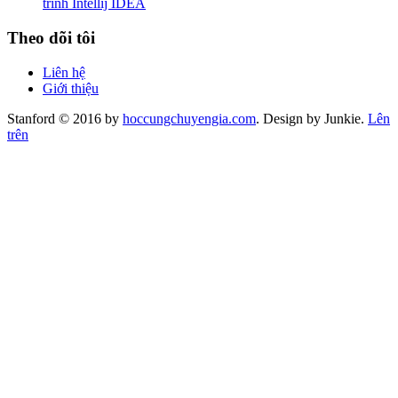
trình Intellij IDEA
Theo dõi tôi
Liên hệ
Giới thiệu
Stanford © 2016 by
hoccungchuyengia.com
. Design by Junkie.
Lên
trên