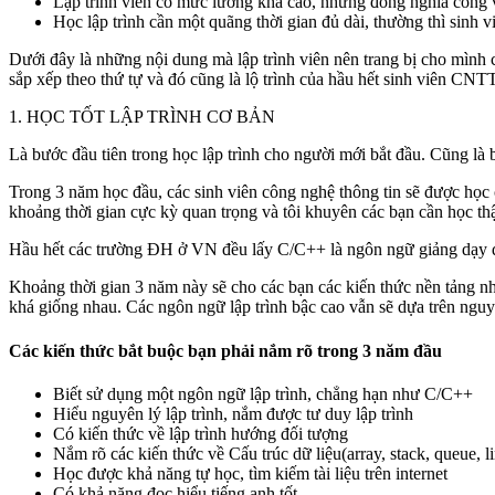
Lập trình viên có mức lương khá cao, nhưng đồng nghĩa công 
Học lập trình cần một quãng thời gian đủ dài, thường thì sinh 
Dưới đây là những nội dung mà lập trình viên nên trang bị cho mình c
sắp xếp theo thứ tự và đó cũng là lộ trình của hầu hết sinh viên CNTT
1. HỌC TỐT LẬP TRÌNH CƠ BẢN
Là bước đầu tiên trong học lập trình cho người mới bắt đầu. Cũng là 
Trong 3 năm học đầu, các sinh viên công nghệ thông tin sẽ được học
khoảng thời gian cực kỳ quan trọng và tôi khuyên các bạn cần học thậ
Hầu hết các trường ĐH ở VN đều lấy C/C++ là ngôn ngữ giảng dạy đầu
Khoảng thời gian 3 năm này sẽ cho các bạn các kiến thức nền tảng nhất
khá giống nhau. Các ngôn ngữ lập trình bậc cao vẫn sẽ dựa trên nguy
Các kiến thức bắt buộc bạn phải nắm rõ trong 3 năm đầu
Biết sử dụng một ngôn ngữ lập trình, chẳng hạn như C/C++
Hiểu nguyên lý lập trình, nắm được tư duy lập trình
Có kiến thức về lập trình hướng đối tượng
Nắm rõ các kiến thức về Cấu trúc dữ liệu(array, stack, queue, 
Học được khả năng tự học, tìm kiếm tài liệu trên internet
Có khả năng đọc hiểu tiếng anh tốt.