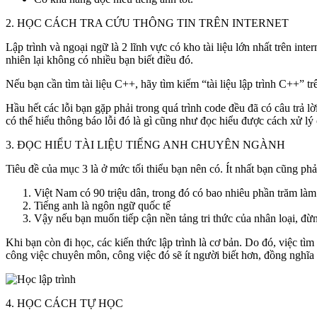
2. HỌC CÁCH TRA CỨU THÔNG TIN TRÊN INTERNET
Lập trình và ngoại ngữ là 2 lĩnh vực có kho tài liệu lớn nhất trên int
nhiên lại không có nhiều bạn biết điều đó.
Nếu bạn cần tìm tài liệu C++, hãy tìm kiếm “tài liệu lập trình C++”
Hầu hết các lỗi bạn gặp phải trong quá trình code đều đã có câu trả lờ
có thể hiểu thông báo lỗi đó là gì cũng như đọc hiểu được cách xử lý
3. ĐỌC HIỂU TÀI LIỆU TIẾNG ANH CHUYÊN NGÀNH
Tiêu đề của mục 3 là ở mức tối thiểu bạn nên có. Ít nhất bạn cũng 
Việt Nam có 90 triệu dân, trong đó có bao nhiêu phần trăm làm 
Tiếng anh là ngôn ngữ quốc tế
Vậy nếu bạn muốn tiếp cận nền tảng tri thức của nhân loại, đừ
Khi bạn còn đi học, các kiến thức lập trình là cơ bản. Do đó, việc tìm
công việc chuyên môn, công việc đó sẽ ít người biết hơn, đồng nghĩa là
4. HỌC CÁCH TỰ HỌC