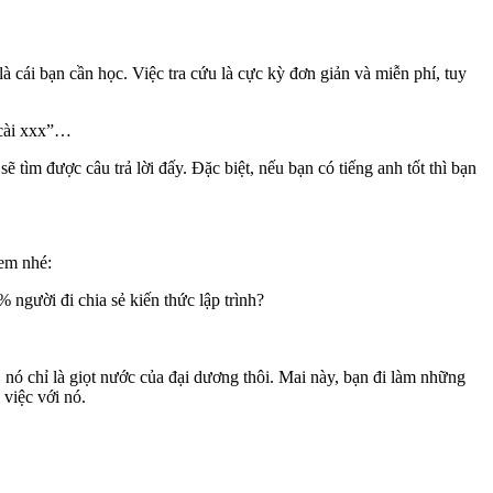
 là cái bạn cần học. Việc tra cứu là cực kỳ đơn giản và miễn phí, tuy
 cài xxx”…
ẽ tìm được câu trả lời đấy. Đặc biệt, nếu bạn có tiếng anh tốt thì bạn
xem nhé:
 người đi chia sẻ kiến thức lập trình?
h, nó chỉ là giọt nước của đại dương thôi. Mai này, bạn đi làm những
 việc với nó.