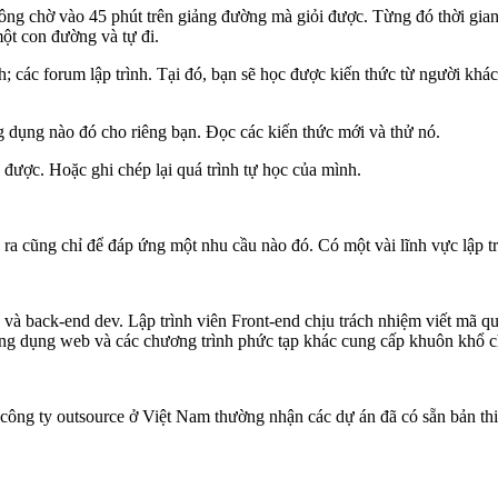
rông chờ vào 45 phút trên giảng đường mà giỏi được. Từng đó thời gian 
một con đường và tự đi.
; các forum lập trình. Tại đó, bạn sẽ học được kiến thức từ người khác.
ng dụng nào đó cho riêng bạn. Đọc các kiến thức mới và thử nó.
 được. Hoặc ghi chép lại quá trình tự học của mình.
h ra cũng chỉ để đáp ứng một nhu cầu nào đó. Có một vài lĩnh vực lập t
dev và back-end dev. Lập trình viên Front-end chịu trách nhiệm viết mã 
 ứng dụng web và các chương trình phức tạp khác cung cấp khuôn khổ c
công ty outsource ở Việt Nam thường nhận các dự án đã có sẵn bản thiế