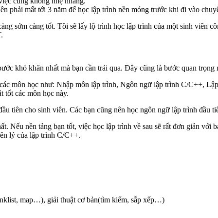
việc cũng không nhẹ nhàng.
viên phải mất tới 3 năm để học lập trình nền móng trước khi đi vào chu
àng sớm càng tốt. Tôi sẽ lấy lộ trình học lập trình của một sinh viên c
.
bước khó khăn nhất mà bạn cần trải qua. Đây cũng là bước quan trọng nh
 các môn học như: Nhập môn lập trình, Ngôn ngữ lập trình C/C++, Lập 
t tốt các môn học này.
 tiên cho sinh viên. Các bạn cũng nên học ngôn ngữ lập trình đầu tiê
. Nếu nền tảng bạn tốt, việc học lập trình về sau sẽ rất đơn giản với 
ên lý của lập trình C/C++.
linklist, map…), giải thuật cơ bản(tìm kiếm, sắp xếp…)