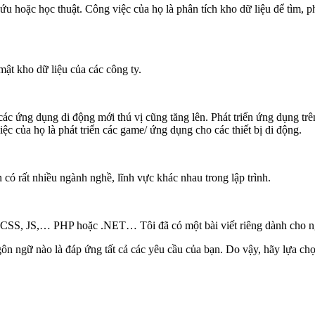
u hoặc học thuật. Công việc của họ là phân tích kho dữ liệu để tìm, ph
mật kho dữ liệu của các công ty.
ác ứng dụng di động mới thú vị cũng tăng lên. Phát triển ứng dụng trê
việc của họ là phát triển các game/ ứng dụng cho các thiết bị di động.
n có rất nhiều ngành nghề, lĩnh vực khác nhau trong lập trình.
SS, JS,… PHP hoặc .NET… Tôi đã có một bài viết riêng dành cho người
n ngữ nào là đáp ứng tất cả các yêu cầu của bạn. Do vậy, hãy lựa chọn