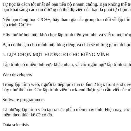
Tự học là cách tốt nhất để bạn tiến bộ nhanh chóng. Bạn không thể t
bạn khai sáng các con đường có thể đi, việc của bạn là phải tự chọn 
Nếu bạn đang học C/C++, hãy tham gia các group trao đổi về lập trình
lập trình C/C++
Hãy thử tự học một khóa học lập trình trên youtube và viết ra một ứ
Bạn có thể tạo cho mình một blog riêng và chia sẻ những gì mình học
5. LỰA CHỌN MỘT HƯỚNG ĐI CHO RIÊNG MÌNH
Lập trình có nhiều lĩnh vực khác nhau, và các ngôn ngữ lập trình sin
Web developers
Trong lập trình web, người ta tiếp tục chia ra làm 2 loại: front-end 
bày như thế nào. Các lập trình viên back-end được yêu cầu viết các
Software programmers
Là những lập trình viên tạo ra các phần mềm máy tính. Hiện nay, các 
mềm theo thiết kế đã có đó.
Data scientists