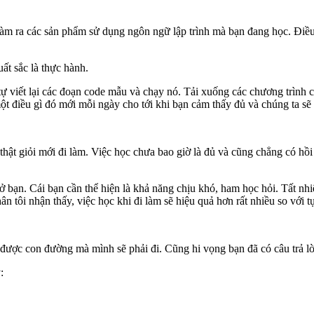
 làm ra các sản phẩm sử dụng ngôn ngữ lập trình mà bạn đang học. Điều
uất sắc là thực hành.
 viết lại các đoạn code mẫu và chạy nó. Tải xuống các chương trình củ
t điều gì đó mới mỗi ngày cho tới khi bạn cảm thấy đủ và chúng ta sẽ 
hật giỏi mới đi làm. Việc học chưa bao giờ là đủ và cũng chẳng có hồi
 bạn. Cái bạn cần thể hiện là khả năng chịu khó, ham học hỏi. Tất nhiên
 tôi nhận thấy, việc học khi đi làm sẽ hiệu quả hơn rất nhiều so với t
y được con đường mà mình sẽ phải đi. Cũng hi vọng bạn đã có câu trả lờ
y: