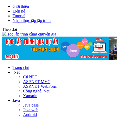
Giới thiệu
Liên hệ
Tutorial
Nhận thực tập lập trình
Theo dõi
Trang chủ
.Net
C#.NET
ASP.NET MVC
ASP.NET WebForm
Công nghệ .Net
Xamarin
Java
Java base
Java web
Android