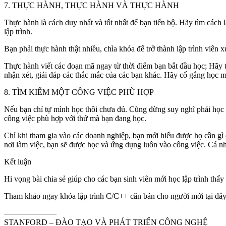
7. THỰC HÀNH, THỰC HÀNH VÀ THỰC HÀNH
Thực hành là cách duy nhất và tốt nhất để bạn tiến bộ. Hãy tìm cách
lập trình.
Bạn phải thực hành thật nhiều, chìa khóa để trở thành lập trình viên x
Thực hành viết các đoạn mã ngay từ thời điểm bạn bắt đầu học; Hãy tự
nhận xét, giải đáp các thắc mắc của các bạn khác. Hãy cố gắng học mộ
8. TÌM KIẾM MỘT CÔNG VIỆC PHÙ HỢP
Nếu bạn chỉ tự mình học thôi chưa đủ. Cũng đừng suy nghĩ phải học t
công việc phù hợp với thứ mà bạn đang học.
Chỉ khi tham gia vào các doanh nghiệp, bạn mới hiểu được họ cần gì ở
nơi làm việc, bạn sẽ được học và ứng dụng luôn vào công việc. Cá nhân
Kết luận
Hi vọng bài chia sẻ giúp cho các bạn sinh viên mới học lập trình thấ
Tham khảo ngay khóa lập trình C/C++ căn bản cho người mới tại đâ
——————–
STANFORD – ĐÀO TẠO VÀ PHÁT TRIỂN CÔNG NGHỆ