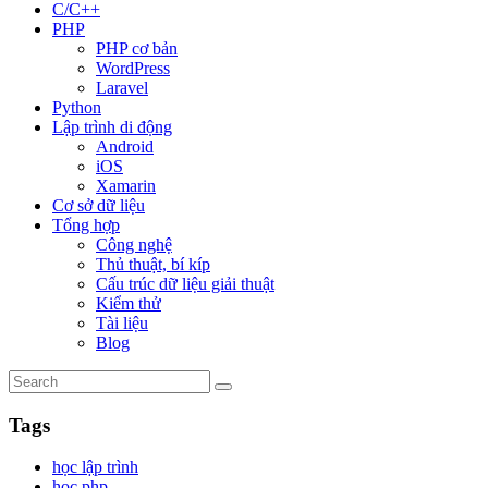
C/C++
PHP
PHP cơ bản
WordPress
Laravel
Python
Lập trình di động
Android
iOS
Xamarin
Cơ sở dữ liệu
Tổng hợp
Công nghệ
Thủ thuật, bí kíp
Cấu trúc dữ liệu giải thuật
Kiểm thử
Tài liệu
Blog
Tags
học lập trình
học php