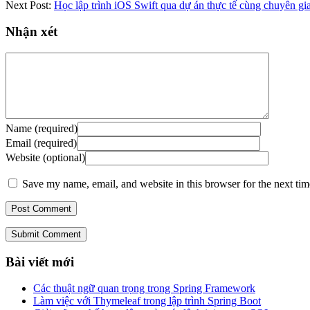
Next Post:
Học lập trình iOS Swift qua dự án thực tế cùng chuyên gi
Nhận xét
Name (required)
Email (required)
Website (optional)
Save my name, email, and website in this browser for the next ti
Submit Comment
Bài viết mới
Các thuật ngữ quan trọng trong Spring Framework
Làm việc với Thymeleaf trong lập trình Spring Boot