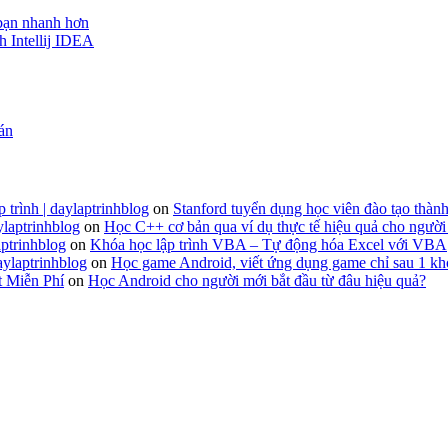
 bạn nhanh hơn
h Intellij IDEA
 án
 trình | daylaptrinhblog
on
Stanford tuyển dụng học viên đào tạo thành
ylaptrinhblog
on
Học C++ cơ bản qua ví dụ thực tế hiệu quả cho người
ptrinhblog
on
Khóa học lập trình VBA – Tự động hóa Excel với VBA
aylaptrinhblog
on
Học game Android, viết ứng dụng game chỉ sau 1 kh
t Miễn Phí
on
Học Android cho người mới bắt đầu từ đâu hiệu quả?