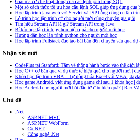
Giải mã cơ chế hoạt động của các lệnh join trong SQL
Một số cách thức tối ưu hóa câu lệnh SQL giúp ứng dụng của
Học lập trình java web với Servlet và JSP bằng công cụ lập trìn
Lộ trình học lập trình c# cho người mới cùng chuyên gia giỏi
Tìm hiểu Stream API là gì? Stream API trong Java
Bí kíp học lập trình python hiệu quả cho người mới học
Hướng dẫn học lập trình python cho người mới học
Học lập trình Fullstack đào tạo bài bản đến chuyên sâu qua dự
Nhận xét mới
CodePlus tại Stanford: Tấm vé thông hành bước vào thế giới lập
Học C++ cơ bản qua ví dụ thực tế hiệu quả cho người mới | da
Khóa học lập trình VBA – Tự động hóa Excel với VBA | dayla
Học game Android, viết ứng dụng game chỉ sau 1 khóa học | d
Học Android cho người mới bắt đầu từ đâu hiệu quả? | Rao Vặ
Chủ đề
.Net
ASP.NET MVC
ASP.NET WebForm
C#.NET
Công nghệ .Net
Blog