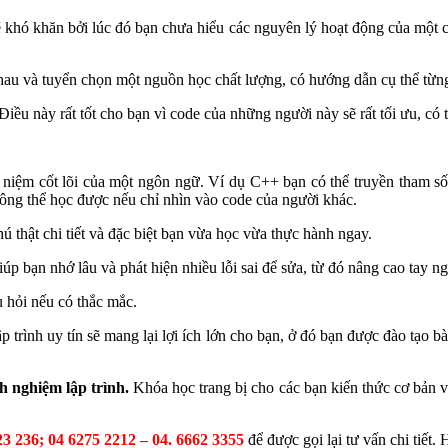
ẽ khó khăn bởi lúc đó bạn chưa hiểu các nguyên lý hoạt động của một ch
nhau và tuyển chọn một nguồn học chất lượng, có hướng dẫn cụ thể từn
ều này rất tốt cho bạn vì code của những người này sẽ rất tối ưu, có 
ái niệm cốt lõi của một ngôn ngữ. Ví dụ C++ bạn có thể truyền tham số
ông thể học được nếu chỉ nhìn vào code của người khác.
ú thật chi tiết và đặc biệt bạn vừa học vừa thực hành ngay.
iúp bạn nhớ lâu và phát hiện nhiều lỗi sai để sửa, từ đó nâng cao tay n
 hỏi nếu có thắc mắc.
lập trình uy tín sẽ mang lại lợi ích lớn cho bạn, ở đó bạn được đào tạo
h nghiệm lập trình.
Khóa học trang bị cho các bạn kiến thức cơ bản về 
23 236; 04 6275 2212 – 04. 6662 3355
để được gọi lại tư vấn chi tiết.