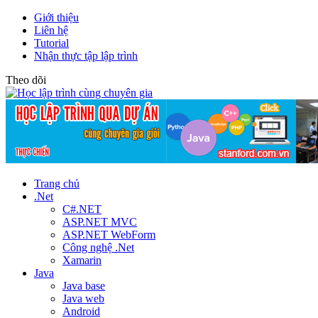
Giới thiệu
Liên hệ
Tutorial
Nhận thực tập lập trình
Theo dõi
Trang chủ
.Net
C#.NET
ASP.NET MVC
ASP.NET WebForm
Công nghệ .Net
Xamarin
Java
Java base
Java web
Android