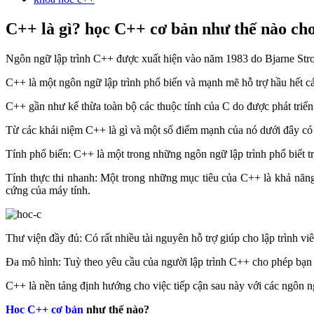
C++ là gì? học C++ cơ bản như thế nào ch
Ngôn ngữ lập trình C++ được xuất hiện vào năm 1983 do Bjarne Strou
C++ là một ngôn ngữ lập trình phổ biến và mạnh mẽ hỗ trợ hầu hết các
C++ gần như kế thừa toàn bộ các thuộc tính của C do được phát tri
Từ các khái niệm C++ là gì và một số điểm mạnh của nó dưới đây có t
Tính phổ biến: C++ là một trong những ngôn ngữ lập trình phổ biết tr
Tính thực thi nhanh: Một trong những mục tiêu của C++ là khả năng
cứng của máy tính.
Thư viện đầy đủ: Có rất nhiều tài nguyên hỗ trợ giúp cho lập trình v
Đa mô hình: Tuỳ theo yêu cầu của người lập trình C++ cho phép bạn l
C++ là nền tảng định hướng cho việc tiếp cận sau này với các ngôn n
Học C++ cơ bản
như thế nào?