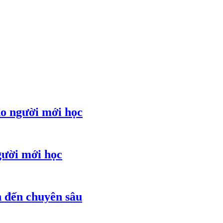
ho người mới học
gười mới học
ản đến chuyên sâu