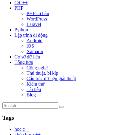
C/C++
PHP
PHP cơ bản
WordPress
Laravel
Python
Lập trình di động
Android
iOS
Xamarin
Cơ sở dữ liệu
Tổng hợp
Công nghệ
Thủ thuật, bí kíp
Cấu trúc dữ liệu giải thuật
Kiểm thử
Tài liệu
Blog
Tags
học c++
khóa hoc c++