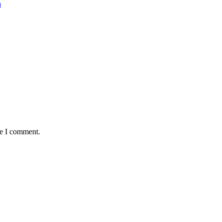
a
me I comment.