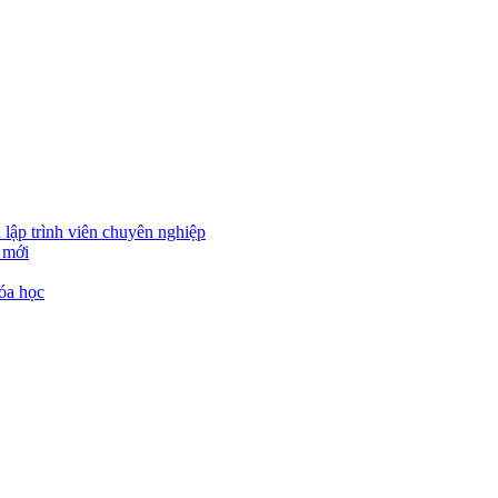
 lập trình viên chuyên nghiệp
 mới
óa học