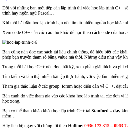
Đối với những bạn mới tiếp cận lập trình thì việc học lập trình C++ s
trình hay ngôn ngữ Pascal…
Khi mới bắt đầu học lập trình bạn nên tìm từ nhiều nguồn học khác 
Xem code C++ của các cao thủ khác để học theo cách code của học. Đi
Bạn cũng nên đọc các sách tài liệu chính thống để hiểu biết các kh
phép bạn truyền tham số bằng value mà thôi. Những điều như vậy kh
Trong mỗi bài học C++ nên đọc thật kỹ, xem phần giải thích và ghi ch
Tìm kiếm và làm thật nhiều bài tập thực hành, với việc làm nhiều sẽ g
Tham gia thảo luận ở các group, forum hoặc diễn đàn về C++, đặt câu
Bên cạnh đó việc tham gia vào các khóa học lập trình tại các đơn vị 
học xong.
Bạn có thể tham khảo khóa học lập trình C++ tại
Stanford – dạy kin
mềm…
Hãy liên hệ ngay với chúng tôi theo
Hotline
:
0936 172 315 – 0963 7