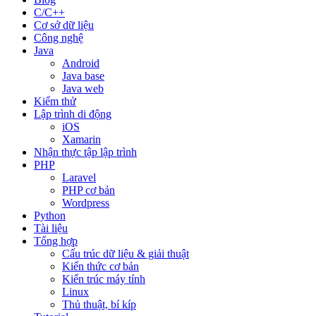
C/C++
Cơ sở dữ liệu
Công nghệ
Java
Android
Java base
Java web
Kiểm thử
Lập trình di động
iOS
Xamarin
Nhận thực tập lập trình
PHP
Laravel
PHP cơ bản
Wordpress
Python
Tài liệu
Tổng hợp
Cấu trúc dữ liệu & giải thuật
Kiến thức cơ bản
Kiến trúc máy tính
Linux
Thủ thuật, bí kíp