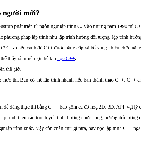
o người mới?
strup phát triển từ ngôn ngữ lập trình C. Vào những năm 1990 thì C++
 phương pháp lập trình như lập trình hướng đối tượng, lập trình hướng
ển từ C và bên cạnh đó C++ được nâng cấp và bổ xung nhiều chức năng
hể thấy rất nhiều lợi thế khi
học C++
.
ên thế giới
 thực thi. Bạn có thể lập trình nhanh nếu bạn thành thạo C++. C++ c
iên dễ dàng thực thi bằng C++, bao gồm cả đồ hoạ 2D, 3D, API, vật lý c
ập trình theo cấu trúc tuyến tính, hướng chức năng, hướng đối tượng 
gữ lập trình khác. Vậy còn chần chừ gì nữa, hãy học lập trình C++ nga