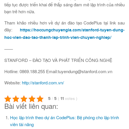
tiếp tục được triển khai để thắp sáng đam mê lập trình của nhiều
bạn trẻ hơn nữa.
Tham khảo nhiều hơn về dự án đào tạo CodePlus tại link sau
đây:
https://hoccungchuyengia.com/stanford-tuyen-dung-
hoc-vien-dao-tao-thanh-lap-trinh-vien-chuyen-nghiep/
——
STANFORD – ĐÀO TẠO VÀ PHÁT TRIỂN CÔNG NGHỆ
Hotline: 0869.188.255 Email:tuyendung@stanford.com.vn
Website:
http://stanford.com.vn/
/
(
votes
)
5
5
11
Bài viết liên quan:
Học lập trình theo dự án CodePlus: Bệ phóng cho lập trình
viên tài năng