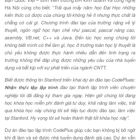
Hà Nội cũng cho biết: “
Trải qua mấy năm học Đại Học những
kiến thức có được của chúng tôi không hề ít nhưng thực chất là
chẳng có cái gì. Chương trình đào tạo của trường nặng về lý
thuyết, ngôn ngữ học hạn chế như pascal, pascal nâng cao,
asembly, VB.net, C++ và Java. Đến lúc học xong chúng tôi
không biết mình có thể làm gì, học ở trường toàn học lý thuyết là
chủ yếu không được thực hành nhiều dẫn đến tình trạng ra
trường không thể đáp ứng được những yêu cầu của nhà tuyển
dụng và bắt kịp với sự phát triển của ngành CNTT.
Biết được thông tin Stanford triển khai dự án đào tạo CodePlues:
đào tạo thành lập trình viên chuyên
Nhận thực tập lập trình
nghiệp tôi đã đăng ký tham gia ngay. Hiện giờ chúng tôi đang
học khóa học miễn phí đánh giá tư duy, khả năng làm việc, trải
qua khóa học này chúng tôi sẽ tiếp tục được đào tạo, làm việc
tại Stanford. Hy vọng tôi sẽ hoàn thành thật tốt khóa học này”.
Dự án đào tạo lập trình CodePlus giúp các bạn không bị bỡ ngỡ
khi đi làm và sẽ được nhà tuyển dụng đánh giá cao. Dự án vẫn