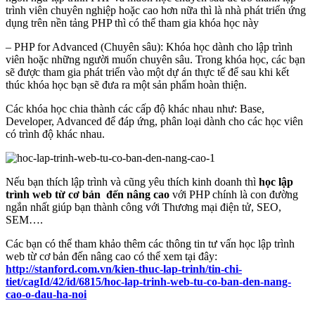
trình viên chuyên nghiệp hoặc cao hơn nữa thì là nhà phát triển ứng
dụng trên nền tảng PHP thì có thể tham gia khóa học này
–
PHP for Advanced (Chuyên sâu): Khóa học dành cho lập trình
viên hoặc những người muốn chuyên sâu. Trong khóa học, các bạn
sẽ được tham gia phát triển vào một dự án thực tế để sau khi kết
thúc khóa học bạn sẽ đưa ra một sản phẩm hoàn thiện.
Các khóa học chia thành các cấp độ khác nhau như: Base,
Developer, Advanced để đáp ứng, phân loại dành cho các học viên
có trình độ khác nhau.
Nếu bạn thích lập trình và cũng yêu thích kinh doanh thì
học lập
trình web từ cơ bản đến nâng cao
với PHP chính là con đường
ngắn nhất giúp bạn thành công với Thương mại điện tử, SEO,
SEM….
Các bạn có thể tham khảo thêm các thông tin tư vấn học lập trình
web từ cơ bản đến nâng cao có thể xem tại đây:
http://stanford.com.vn/kien-thuc-lap-trinh/tin-chi-
tiet/cagId/42/id/6815/hoc-lap-trinh-web-tu-co-ban-den-nang-
cao-o-dau-ha-noi