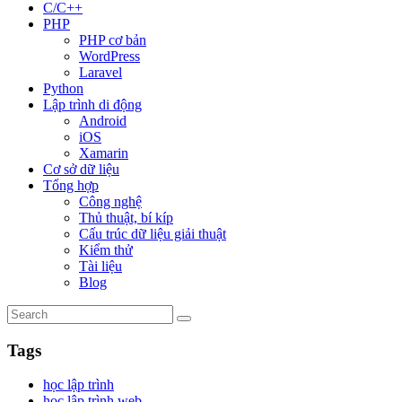
C/C++
PHP
PHP cơ bản
WordPress
Laravel
Python
Lập trình di động
Android
iOS
Xamarin
Cơ sở dữ liệu
Tổng hợp
Công nghệ
Thủ thuật, bí kíp
Cấu trúc dữ liệu giải thuật
Kiểm thử
Tài liệu
Blog
Tags
học lập trình
học lập trình web