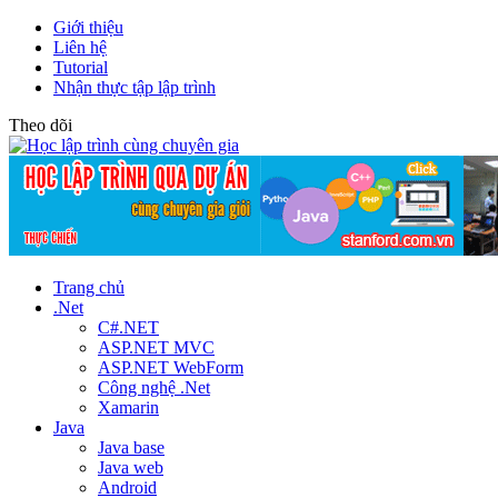
Giới thiệu
Liên hệ
Tutorial
Nhận thực tập lập trình
Theo dõi
Trang chủ
.Net
C#.NET
ASP.NET MVC
ASP.NET WebForm
Công nghệ .Net
Xamarin
Java
Java base
Java web
Android