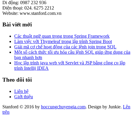
Di động: 0987 232 936
Điện thoại: 024. 6275 2212
Website: www.stanford.com.vn
Bài viết mới
Các thuật ngữ quan trọng trong Spring Framework
Làm việc với Thymeleaf trong lập trình Spring Boot
Giải mã cơ chế hoạt động của các lệnh join trong SQL
Một số cách thức tối ưu hóa câu lệnh SQL giúp ứng dụng của
bạn nhanh hơn
Học lập trình java web với Servlet và JSP bằng công cụ lập
trình Intellij IDEA
Theo dõi tôi
Liên hệ
Giới thiệu
Stanford © 2016 by
hoccungchuyengia.com
. Design by Junkie.
Lên
trên