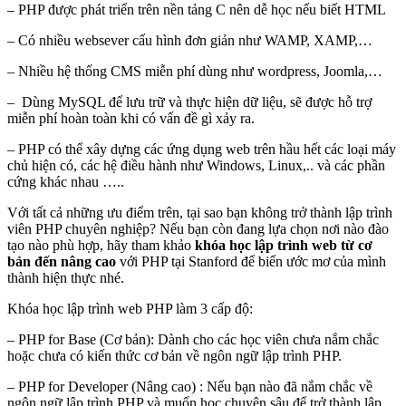
– PHP được phát triển trên nền tảng C nên dễ học nếu biết HTML
– Có nhiều websever cấu hình đơn giản như WAMP, XAMP,…
– Nhiều hệ thống CMS miễn phí dùng như wordpress, Joomla,…
– Dùng MySQL để lưu trữ và thực hiện dữ liệu, sẽ được hỗ trợ
miễn phí hoàn toàn khi có vấn đề gì xảy ra.
– PHP có thể xây dựng các ứng dụng web trên hầu hết các loại máy
chủ hiện có, các hệ điều hành như Windows, Linux,.. và các phần
cứng khác nhau …..
Với tất cả những ưu điểm trên, tại sao bạn không trở thành lập trình
viên PHP chuyên nghiệp? Nếu bạn còn đang lựa chọn nơi nào đào
tạo nào phù hợp, hãy tham khảo
khóa học lập trình web từ cơ
bản đến nâng cao
với PHP tại Stanford để biến ước mơ của mình
thành hiện thực nhé.
Khóa học lập trình web PHP làm 3 cấp độ:
–
PHP for Base (Cơ bản): Dành cho các học viên chưa nắm chắc
hoặc chưa có kiến thức cơ bản về ngôn ngữ lập trình PHP.
–
PHP for Developer (Nâng cao) : Nếu bạn nào đã nắm chắc về
ngôn ngữ lập trình PHP và muốn học chuyên sâu để trở thành lập