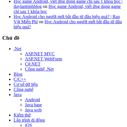
Học game Android, viết ứng dụng game chỉ sau 1 khóa học |
daylaptrinhblog
on
Học game Android, viết ứng dụng game
chỉ sau 1 khóa học
Học Android cho người mới bắt đầu từ đâu hiệu quả? | Rao
Vặt Miễn Phí
on
Học Android cho người mới bắt đầu từ đâu
hiệu quả?
Chủ đề
.Net
ASP.NET MVC
ASP.NET WebForm
C#.NET
Công nghệ .Net
Blog
C/C++
Cơ sở dữ liệu
Công nghệ
Java
Android
Java base
Java web
Kiểm thử
Lập trình di động
iOS