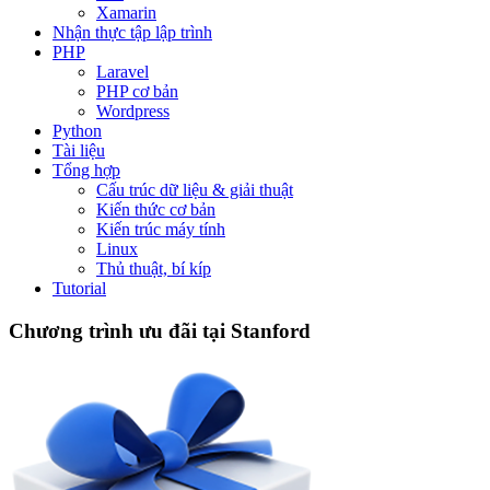
Xamarin
Nhận thực tập lập trình
PHP
Laravel
PHP cơ bản
Wordpress
Python
Tài liệu
Tổng hợp
Cấu trúc dữ liệu & giải thuật
Kiến thức cơ bản
Kiến trúc máy tính
Linux
Thủ thuật, bí kíp
Tutorial
Chương trình ưu đãi tại Stanford