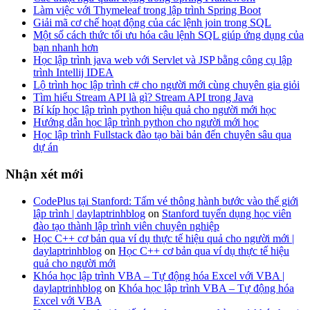
Làm việc với Thymeleaf trong lập trình Spring Boot
Giải mã cơ chế hoạt động của các lệnh join trong SQL
Một số cách thức tối ưu hóa câu lệnh SQL giúp ứng dụng của
bạn nhanh hơn
Học lập trình java web với Servlet và JSP bằng công cụ lập
trình Intellij IDEA
Lộ trình học lập trình c# cho người mới cùng chuyên gia giỏi
Tìm hiểu Stream API là gì? Stream API trong Java
Bí kíp học lập trình python hiệu quả cho người mới học
Hướng dẫn học lập trình python cho người mới học
Học lập trình Fullstack đào tạo bài bản đến chuyên sâu qua
dự án
Nhận xét mới
CodePlus tại Stanford: Tấm vé thông hành bước vào thế giới
lập trình | daylaptrinhblog
on
Stanford tuyển dụng học viên
đào tạo thành lập trình viên chuyên nghiệp
Học C++ cơ bản qua ví dụ thực tế hiệu quả cho người mới |
daylaptrinhblog
on
Học C++ cơ bản qua ví dụ thực tế hiệu
quả cho người mới
Khóa học lập trình VBA – Tự động hóa Excel với VBA |
daylaptrinhblog
on
Khóa học lập trình VBA – Tự động hóa
Excel với VBA