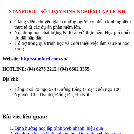
STANFORD – SỐ 1 DẠY KINH NGHIỆM LẬP TRÌNH
Giảng viên, chuyên gia là những người có nhiều kinh nghiệm
thực tế từ các dự án phần mềm lớn.
Nội dung học chất lượng & đi sát với thực tiễn. Học phí nhiều
ưu đãi hấp dẫn
Hỗ trợ trong quá trình học và Giới thiệu việc làm sau khi học
xong.
Website:
http://stanford.com.vn/
HOTLINE
:
(04) 6275 2212 | (04) 6662 3355
Địa chỉ:
Tầng 2 số 20 ngõ 678 Đường Láng (Hoặc cuối ngõ 100
Nguyễn Chí Thanh), Đống Đa, Hà Nội.
Bài viết liên quan:
Định hướng học lập trình web nhanh, hiệu quả
Stanford chia sẻ kinh nghiệm học lập trình web hiệu quả