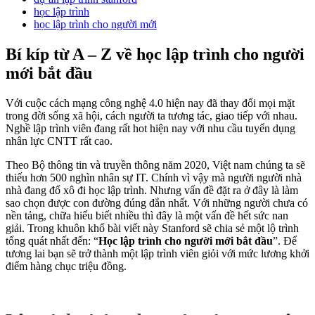
học lập trình
học lập trình cho người mới
Bí kíp từ A – Z về học lập trình cho người
mới bắt đầu
Với cuộc cách mạng công nghệ 4.0 hiện nay đã thay đổi mọi mặt
trong đời sống xã hội, cách người ta tương tác, giao tiếp với nhau.
Nghề lập trình viên đang rất hot hiện nay với nhu cầu tuyển dụng
nhân lực CNTT rất cao.
Theo Bộ thông tin và truyền thông năm 2020, Việt nam chúng ta sẽ
thiếu hơn 500 nghìn nhân sự IT. Chính vì vậy mà người người nhà
nhà đang đổ xô đi học lập trình. Nhưng vấn đề đặt ra ở đây là làm
sao chọn được con đường đúng đắn nhất. Với những người chưa có
nền tảng, chữa hiểu biết nhiều thì đây là một vấn đề hết sức nan
giải. Trong khuôn khổ bài viết này Stanford sẽ chia sẻ một lộ trình
tổng quát nhất đến: “
Học lập trình cho người mới bắt đầu
”. Để
tương lai bạn sẽ trở thành một lập trình viên giỏi với mức lương khởi
điểm hàng chục triệu đồng.