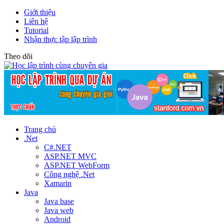
Giới thiệu
Liên hệ
Tutorial
Nhận thực tập lập trình
Theo dõi
Trang chủ
.Net
C#.NET
ASP.NET MVC
ASP.NET WebForm
Công nghệ .Net
Xamarin
Java
Java base
Java web
Android