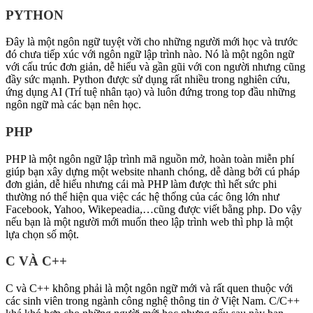
PYTHON
Đây là một ngôn ngữ tuyệt vời cho những người mới học và trước
đó chưa tiếp xúc với ngôn ngữ lập trình nào. Nó là một ngôn ngữ
với cấu trúc đơn giản, dễ hiểu và gần gũi với con người nhưng cũng
đầy sức mạnh. Python được sử dụng rất nhiều trong nghiên cứu,
ứng dụng AI (Trí tuệ nhân tạo) và luôn đứng trong top đầu những
ngôn ngữ mà các bạn nên học.
PHP
PHP là một ngôn ngữ lập trình mã nguồn mở, hoàn toàn miễn phí
giúp bạn xây dựng một website nhanh chóng, dễ dàng bởi cú pháp
đơn giản, dễ hiểu nhưng cái mà PHP làm được thì hết sức phi
thường nó thể hiện qua việc các hệ thống của các ông lớn như
Facebook, Yahoo, Wikepeadia,…cũng được viết bằng php. Do vậy
nếu bạn là một người mới muốn theo lập trình web thì php là một
lựa chọn số một.
C VÀ C++
C và C++ không phải là một ngôn ngữ mới và rất quen thuộc với
các sinh viên trong ngành công nghệ thông tin ở Việt Nam. C/C++