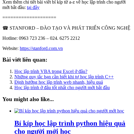
Xem thêm chi tiết bài viết bí kíp từ a-z về học lập trình cho người
mới bắt đầu:
tại đây
====================
☎ STANFORD – ĐÀO TẠO VÀ PHÁT TRIỂN CÔNG NGHỆ
Hotline: 0963 723 236 – 024. 6275 2212
Website:
https://stanford.com.vn
Bài viết liên quan:
Học lập trình VBA trong Excel ở đâu?
Những quy tắc bạn cần biết khi tự học lập trình C++
Định hướng học lập trình web nhanh, hiệu quả
Học lập trình ở đâu tốt nhất cho người mới bắt đầu
You might also like...
Bí kíp học lập trình python hiệu quả
cho người mới học