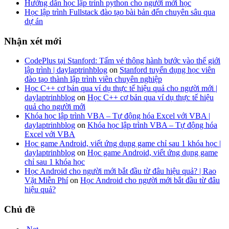
Hướng dẫn học lập trình python cho người mới học
Học lập trình Fullstack đào tạo bài bản đến chuyên sâu qua
dự án
Nhận xét mới
CodePlus tại Stanford: Tấm vé thông hành bước vào thế giới
lập trình | daylaptrinhblog
on
Stanford tuyển dụng học viên
đào tạo thành lập trình viên chuyên nghiệp
Học C++ cơ bản qua ví dụ thực tế hiệu quả cho người mới |
daylaptrinhblog
on
Học C++ cơ bản qua ví dụ thực tế hiệu
quả cho người mới
Khóa học lập trình VBA – Tự động hóa Excel với VBA |
daylaptrinhblog
on
Khóa học lập trình VBA – Tự động hóa
Excel với VBA
Học game Android, viết ứng dụng game chỉ sau 1 khóa học |
daylaptrinhblog
on
Học game Android, viết ứng dụng game
chỉ sau 1 khóa học
Học Android cho người mới bắt đầu từ đâu hiệu quả? | Rao
Vặt Miễn Phí
on
Học Android cho người mới bắt đầu từ đâu
hiệu quả?
Chủ đề