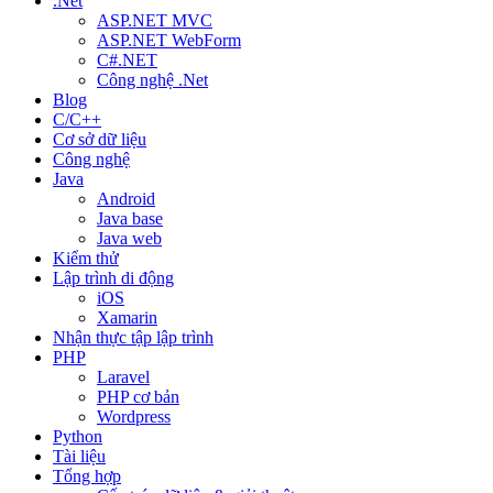
.Net
ASP.NET MVC
ASP.NET WebForm
C#.NET
Công nghệ .Net
Blog
C/C++
Cơ sở dữ liệu
Công nghệ
Java
Android
Java base
Java web
Kiểm thử
Lập trình di động
iOS
Xamarin
Nhận thực tập lập trình
PHP
Laravel
PHP cơ bản
Wordpress
Python
Tài liệu
Tổng hợp