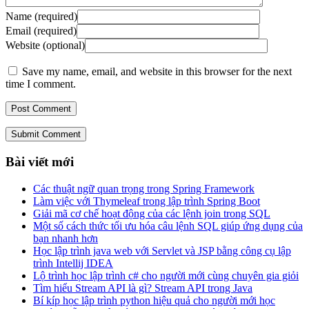
Name (required)
Email (required)
Website (optional)
Save my name, email, and website in this browser for the next
time I comment.
Submit Comment
Bài viết mới
Các thuật ngữ quan trọng trong Spring Framework
Làm việc với Thymeleaf trong lập trình Spring Boot
Giải mã cơ chế hoạt động của các lệnh join trong SQL
Một số cách thức tối ưu hóa câu lệnh SQL giúp ứng dụng của
bạn nhanh hơn
Học lập trình java web với Servlet và JSP bằng công cụ lập
trình Intellij IDEA
Lộ trình học lập trình c# cho người mới cùng chuyên gia giỏi
Tìm hiểu Stream API là gì? Stream API trong Java
Bí kíp học lập trình python hiệu quả cho người mới học