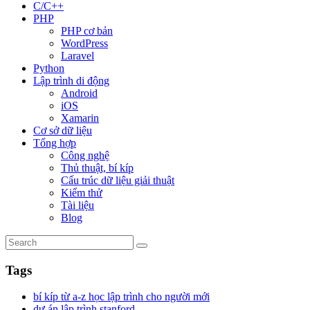
C/C++
PHP
PHP cơ bản
WordPress
Laravel
Python
Lập trình di động
Android
iOS
Xamarin
Cơ sở dữ liệu
Tổng hợp
Công nghệ
Thủ thuật, bí kíp
Cấu trúc dữ liệu giải thuật
Kiểm thử
Tài liệu
Blog
Tags
bí kíp từ a-z học lập trình cho người mới
dự án lập trình stanford