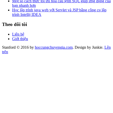
Một số cách thức tối ưu hóa câu lệnh SQL giúp ứng dụng của
bạn nhanh hơn
Học lập trình java web với Servlet và JSP bằng công cụ lập
trình Intellij IDEA
Theo dõi tôi
Liên hệ
Giới thiệu
Stanford © 2016 by
hoccungchuyengia.com
. Design by Junkie.
Lên
trên