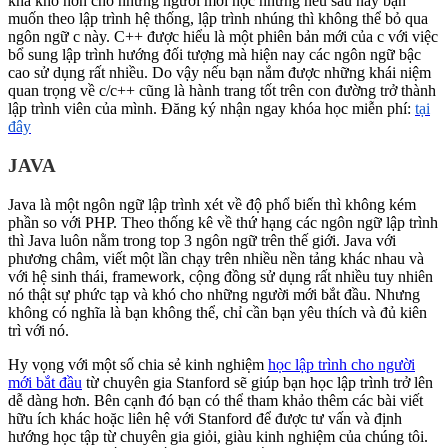
khá khó hơn cho những người mới học nhưng nếu sau này bạn
muốn theo lập trình hệ thống, lập trình nhúng thì không thể bỏ qua
ngôn ngữ c này. C++ được hiểu là một phiên bản mới của c với việc
bổ sung lập trình hướng đối tượng mà hiện nay các ngôn ngữ bậc
cao sử dụng rất nhiều. Do vậy nếu bạn nắm được những khái niệm
quan trọng về c/c++ cũng là hành trang tốt trên con đường trở thành
lập trình viên của mình. Đăng ký nhận ngay khóa học miễn phí:
tại
đây
JAVA
Java là một ngôn ngữ lập trình xét về độ phổ biến thì không kém
phần so với PHP. Theo thống kê về thứ hạng các ngôn ngữ lập trình
thì Java luôn nằm trong top 3 ngôn ngữ trên thế giới. Java với
phương châm, viết một lần chạy trên nhiều nền tảng khác nhau và
với hệ sinh thái, framework, cộng đồng sử dụng rất nhiều tuy nhiên
nó thật sự phức tạp và khó cho những người mới bắt đầu. Nhưng
không có nghĩa là bạn không thể, chỉ cần bạn yêu thích và đủ kiên
trì với nó.
Hy vọng với một số chia sẻ kinh nghiệm
học lập trình cho người
mới bắt đầu
từ chuyên gia Stanford sẽ giúp bạn học lập trình trở lên
dễ dàng hơn. Bên cạnh đó bạn có thể tham khảo thêm các bài viết
hữu ích khác hoặc liên hệ với Stanford để được tư vấn và định
hướng học tập từ chuyên gia giỏi, giàu kinh nghiệm của chúng tôi.