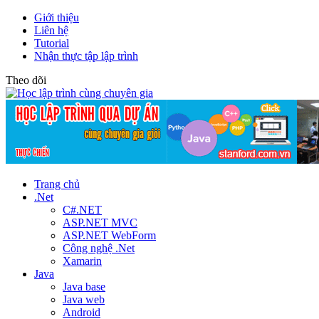
Giới thiệu
Liên hệ
Tutorial
Nhận thực tập lập trình
Theo dõi
Trang chủ
.Net
C#.NET
ASP.NET MVC
ASP.NET WebForm
Công nghệ .Net
Xamarin
Java
Java base
Java web
Android