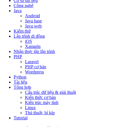
Cơ sở dữ liệu
Công nghệ
Java
Android
Java base
Java web
Kiểm thử
Lập trình di động
iOS
Xamarin
Nhận thực tập lập trình
PHP
Laravel
PHP cơ bản
Wordpress
Python
Tài liệu
Tổng hợp
Cấu trúc dữ liệu & giải thuật
Kiến thức cơ bản
Kiến trúc máy tính
Linux
Thủ thuật, bí kíp
Tutorial