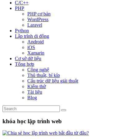
C/C++
PHP
PHP cơ bản
WordPress
Laravel
Python
Lập trình di động
Android
iOS
Xamarin
Cơ sở dữ liệu
Tổng hợp
Công nghệ
Thủ thuật, bí kíp
Cấu trúc dữ liệu giải thuật
Kiểm thử
Tài liệu
Blog
khóa học lập trình web