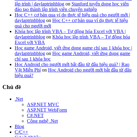
lập trình | daylaptrinhblog
on
Stanford tuyển dụng học viên
đào tạo thành lập trình viên chuyên nghiệp
Học C++ cơ bản qua ví dụ thực tế hiệu quả cho người mới |
daylaptrinhblog
on
Học C++ cơ bản qua ví dụ thực tế hiệu
quả cho người mới
Khóa học lập trình VBA – Tự động hóa Excel với VBA |
daylaptrinhblog
on
Khóa học lập trình VBA – Tự động hóa
Excel với VBA
Học game Android, viết ứng dụng game chỉ sau 1 khóa học |
daylaptrinhblog
on
Học game Android, viết ứng dụng game
chỉ sau 1 khóa học
Học Android cho người mới bắt đầu từ đâu hiệu quả? | Rao
Vặt Miễn Phí
on
Học Android cho người mới bắt đầu từ đâu
hiệu quả?
Chủ đề
.Net
ASP.NET MVC
ASP.NET WebForm
C#.NET
Công nghệ .Net
Blog
C/C++