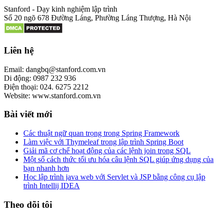
Stanford - Dạy kinh nghiệm lập trình
Số 20 ngõ 678 Đường Láng, Phường Láng Thượng, Hà Nội
Liên hệ
Email: dangbq@stanford.com.vn
Di động: 0987 232 936
Điện thoại: 024. 6275 2212
Website: www.stanford.com.vn
Bài viết mới
Các thuật ngữ quan trọng trong Spring Framework
Làm việc với Thymeleaf trong lập trình Spring Boot
Giải mã cơ chế hoạt động của các lệnh join trong SQL
Một số cách thức tối ưu hóa câu lệnh SQL giúp ứng dụng của
bạn nhanh hơn
Học lập trình java web với Servlet và JSP bằng công cụ lập
trình Intellij IDEA
Theo dõi tôi