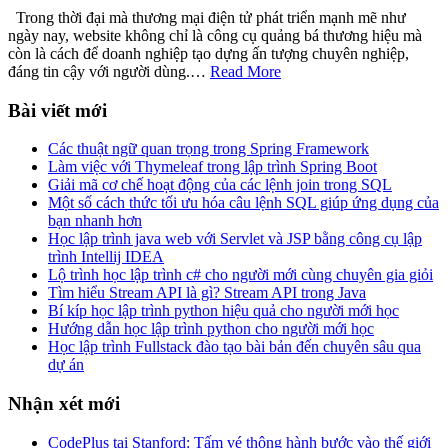
Trong thời đại mà thương mại điện tử phát triển mạnh mẽ như
ngày nay, website không chỉ là công cụ quảng bá thương hiệu mà
còn là cách để doanh nghiệp tạo dựng ấn tượng chuyên nghiệp,
đáng tin cậy với người dùng.…
Read More
Bài viết mới
Các thuật ngữ quan trọng trong Spring Framework
Làm việc với Thymeleaf trong lập trình Spring Boot
Giải mã cơ chế hoạt động của các lệnh join trong SQL
Một số cách thức tối ưu hóa câu lệnh SQL giúp ứng dụng của
bạn nhanh hơn
Học lập trình java web với Servlet và JSP bằng công cụ lập
trình Intellij IDEA
Lộ trình học lập trình c# cho người mới cùng chuyên gia giỏi
Tìm hiểu Stream API là gì? Stream API trong Java
Bí kíp học lập trình python hiệu quả cho người mới học
Hướng dẫn học lập trình python cho người mới học
Học lập trình Fullstack đào tạo bài bản đến chuyên sâu qua
dự án
Nhận xét mới
CodePlus tại Stanford: Tấm vé thông hành bước vào thế giới