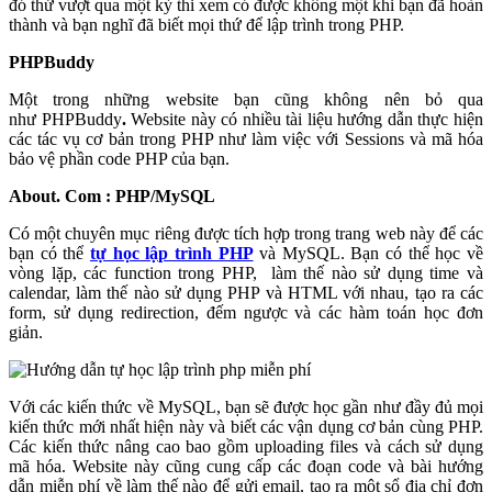
đó thử vượt qua một kỳ thi xem có được không một khi bạn đã hoàn
thành và bạn nghĩ đã biết mọi thứ để lập trình trong PHP.
PHPBuddy
Một trong những website bạn cũng không nên bỏ qua
như
PHPBuddy
.
Website này có nhiều tài liệu hướng dẫn thực hiện
các tác vụ cơ bản trong PHP như làm việc với Sessions và mã hóa
bảo vệ phần code PHP của bạn.
About. Com : PHP/MySQL
Có một chuyên mục riêng được tích hợp trong trang web này để các
bạn có thể
tự học lập trình PHP
và MySQL. Bạn có thể học về
vòng lặp, các function trong PHP, làm thế nào sử dụng time và
calendar, làm thế nào sử dụng PHP và HTML với nhau, tạo ra các
form, sử dụng redirection, đếm ngược và các hàm toán học đơn
giản.
Với các kiến thức về MySQL, bạn sẽ được học gần như đầy đủ mọi
kiến thức mới nhất hiện này và biết các vận dụng cơ bản cùng PHP.
Các kiến thức nâng cao bao gồm uploading files và cách sử dụng
mã hóa. Website này cũng cung cấp các đoạn code và bài hướng
dẫn miễn phí về làm thế nào để gửi email, tạo ra một sổ địa chỉ đơn