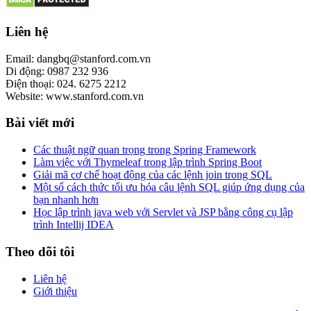
Liên hệ
Email: dangbq@stanford.com.vn
Di động: 0987 232 936
Điện thoại: 024. 6275 2212
Website: www.stanford.com.vn
Bài viết mới
Các thuật ngữ quan trọng trong Spring Framework
Làm việc với Thymeleaf trong lập trình Spring Boot
Giải mã cơ chế hoạt động của các lệnh join trong SQL
Một số cách thức tối ưu hóa câu lệnh SQL giúp ứng dụng của
bạn nhanh hơn
Học lập trình java web với Servlet và JSP bằng công cụ lập
trình Intellij IDEA
Theo dõi tôi
Liên hệ
Giới thiệu