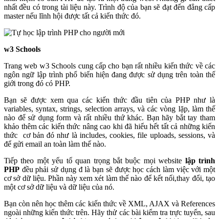
nhất đều có trong tài liệu này. Trình độ của bạn sẽ đạt đến đẳng cấp
master nếu lĩnh hội được tất cả kiến thức đó.
w3 Schools
Trang web w3 Schools cung cấp cho bạn rất nhiều kiến thức về các
ngôn ngữ lập trình phổ biến hiện đang được sử dụng trên toàn thế
giới trong đó có PHP.
Bạn sẽ được xem qua các kiến thức đầu tiên của PHP như là
variables, syntax, strings, selection arrays, và các vòng lặp, làm thế
nào để sử dụng form và rất nhiều thứ khác. Bạn hãy bắt tay tham
khảo thêm các kiến thức nâng cao khi đã hiểu hết tất cả những kiến
thức cơ bản đó như là includes, cookies, file uploads, sessions, và
để gửi email an toàn làm thế nào.
Tiếp theo một yếu tố quan trọng bắt buộc mọi website
lập trình
PHP
đều phải sử dụng đ là bạn sẽ được học cách làm việc với một
cơ sở dữ liệu. Phần này xem xét làm thế nào để kết nối,thay đổi, tạo
một cơ sở dữ liệu và dữ liệu của nó.
Bạn còn nên học thêm các kiến thức về XML, AJAX và References
ngoài những kiến thức trên. Hãy thử các bài kiểm tra trực tuyến, sau