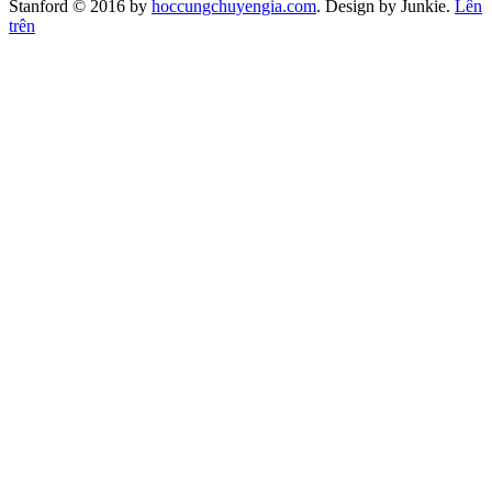
Stanford © 2016 by
hoccungchuyengia.com
. Design by Junkie.
Lên
trên