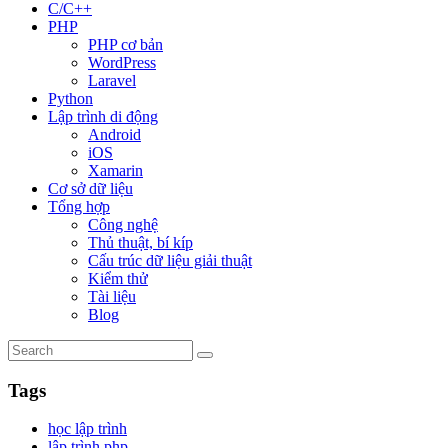
C/C++
PHP
PHP cơ bản
WordPress
Laravel
Python
Lập trình di động
Android
iOS
Xamarin
Cơ sở dữ liệu
Tổng hợp
Công nghệ
Thủ thuật, bí kíp
Cấu trúc dữ liệu giải thuật
Kiểm thử
Tài liệu
Blog
Tags
học lập trình
lập trình php