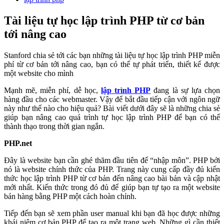
Tài liệu tự học lập trình PHP từ cơ bản
tới nâng cao
Stanford chia sẻ tới các bạn những tài liệu tự học lập trình PHP miễn
phí từ cơ bản tới nâng cao, bạn có thể tự phát triển, thiết kế được
một website cho mình
Mạnh mẽ, miễn phí, dễ học,
lập trình PHP
đang là sự lựa chọn
hàng đầu cho các webmaster. Vậy để bắt đầu tiếp cận với ngôn ngữ
này như thế nào cho hiệu quả? Bài viết dưới đây sẽ là những chia sẻ
giúp bạn nâng cao quá trình tự học lập trình PHP để bạn có thể
thành thạo trong thời gian ngắn.
PHP.net
Đây là website bạn cần ghé thăm đầu tiên để “nhập môn”. PHP bởi
nó là website chính thức của PHP. Trang này cung cấp đầy đủ kiến
thức học lập trình PHP từ cơ bản đến nâng cao bài bản và cập nhật
mới nhất. Kiến thức trong đó đủ để giúp bạn tự tạo ra một website
bán hàng bằng PHP một cách hoàn chỉnh.
Tiếp đến bạn sẽ xem phần user manual khi bạn đã học được những
khái niệm cơ bản PHP để tạo ra một trang web. Những gì cần thiết