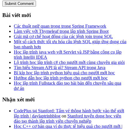
Submit Comment
Bài viết mới
Các thuật ngữ quan trọng trong Spring Framework
Làm việc với Thymeleaf trong lập trình Spring Boot
Giải mã cơ chế hoạt động của các lệnh join trong SQL
Một số cách thức tối ưu hóa câu lệnh SQL giúp ứng dụng của
bạn nhanh hơn
Học lập trình java web với Servlet và JSP bằng công cụ lập
trình Intellij IDEA
Lộ trình học lập trình c# cho người mới cùng chuyên gia giỏi
Tìm hiểu Stream API là gì? Stream API trong Java
Bí kíp học lập trình python hiệu quả cho người mới học
Hướng dẫn học lập trình python cho người mới học
Học lập trình Fullstack đào tạo bài bản đến chuyên sâu qua
dự án
Nhận xét mới
CodePlus tại Stanford: Tấm vé thông hành bước vào thế giới
lập trình | daylaptrinhblog
on
Stanford tuyển dụng học viên
đào tạo thành lập trình viên chuyên nghiệp
Học C++ cơ bản qua ví dụ thực tế hiệu quả cho người mới |