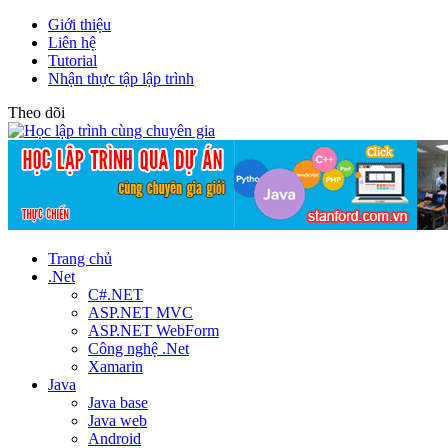
Giới thiệu
Liên hệ
Tutorial
Nhận thực tập lập trình
Theo dõi
Trang chủ
.Net
C#.NET
ASP.NET MVC
ASP.NET WebForm
Công nghệ .Net
Xamarin
Java
Java base
Java web
Android