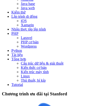
Java base
Java web
Kiểm thử
Lập trình di động
iOS
Xamarin
Nhận thực tập lập trình
PHP
Laravel
PHP cơ bản
Wordpress
Python
Tài liệu
Tổng hợp
Cấu trúc dữ liệu & giải thuật
Kiến thức cơ bản
Kiến trúc máy tính
Linux
Thủ thuật, bí kíp
Tutorial
Chương trình ưu đãi tại Stanford