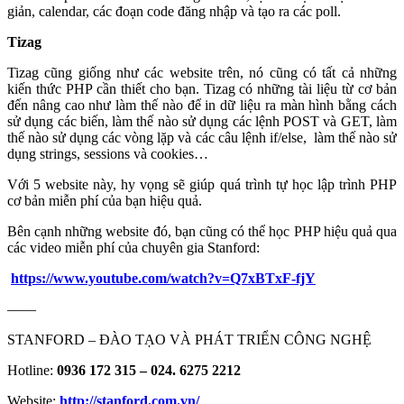
giản, calendar, các đoạn code đăng nhập và tạo ra các poll.
Tizag
Tizag cũng giống như các website trên, nó cũng có tất cả những
kiến thức PHP cần thiết cho bạn. Tizag có những tài liệu từ cơ bản
đến nâng cao như làm thế nào để in dữ liệu ra màn hình bằng cách
sử dụng các biến, làm thế nào sử dụng các lệnh POST và GET, làm
thế nào sử dụng các vòng lặp và các câu lệnh if/else, làm thế nào sử
dụng strings, sessions và cookies…
Với 5 website này, hy vọng sẽ giúp quá trình tự học lập trình PHP
cơ bản miễn phí của bạn hiệu quả.
Bên cạnh những website đó, bạn cũng có thể học PHP hiệu quả qua
các video miễn phí của chuyên gia Stanford:
https://www.youtube.com/watch?v=Q7xBTxF-fjY
——
STANFORD – ĐÀO TẠO VÀ PHÁT TRIỂN CÔNG NGHỆ
Hotline:
0936 172 315 – 024. 6275 2212
Website:
http://stanford.com.vn/