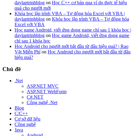
daylaptrinhblog
on
Học C++ cơ bản qua ví dụ thực tế hiệu
quả cho người mới
Khóa học lập trình VBA – Tự động hóa Excel với VBA |
daylaptrinhblog
on
Khóa học lập trình VBA – Tự động hóa
Excel với VBA
Học game Android, viết ứng dụng game chỉ sau 1 khóa học |
daylaptrinhblog
on
Học game Android, viết ứng dụng game
chỉ sau 1 khóa học
Học Android cho người mới bắt đầu từ đâu hiệu quả? | Rao
Vặt Miễn Phí
on
Học Android cho người mới bắt đầu từ đâu
hiệu quả?
Chủ đề
.Net
ASP.NET MVC
ASP.NET WebForm
C#.NET
Công nghệ .Net
Blog
C/C++
Cơ sở dữ liệu
Công nghệ
Java
Android