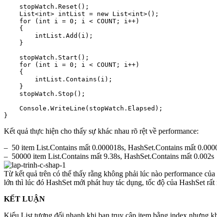
    stopWatch.Reset();

    List<int> intList = new List<int>();

    for (int i = 0; i < COUNT; i++)

    {

        intList.Add(i);

    }

    stopWatch.Start();

    for (int i = 0; i < COUNT; i++)

    {

        intList.Contains(i);

    }

    stopWatch.Stop();

    Console.WriteLine(stopWatch.Elapsed);

Kết quả thực hiện cho thấy sự khác nhau rõ rệt về performance:
– 50 item List.Contains mất 0.000018s, HashSet.Contains mất 0.000
– 50000 item List.Contains mất 9.38s, HashSet.Contains mất 0.002s
Từ kết quả trên có thể thấy rằng không phải lúc nào performance của
lớn thì lúc đó HashSet mới phát huy tác dụng, tốc độ của HashSet rấ
KẾT LUẬN
Kiểu List tương đối nhanh khi bạn truy cập item bằng index nhưng khi 