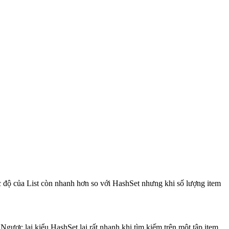
ốc độ của List còn nhanh hơn so với HashSet nhưng khi số lượng item
 Ngược lại kiểu HashSet lại rất nhanh khi tìm kiếm trên một tập item