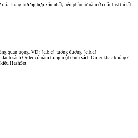
 đó. Trong trường hợp xấu nhất, nếu phần tử nằm ở cuối List thì tất
không quan trọng. VD: {a,b,c} tương đương {c,b,a}
ột danh sách Order có nằm trong một danh sách Order khác không?
n kiểu HashSet