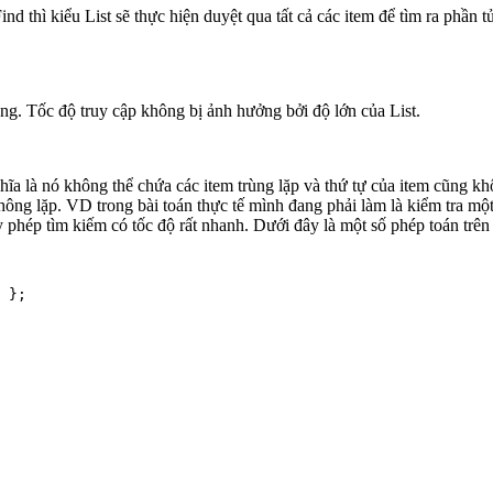
thì kiểu List sẽ thực hiện duyệt qua tất cả các item để tìm ra phần tử
ảng. Tốc độ truy cập không bị ảnh hưởng bởi độ lớn của List.
ghĩa là nó không thể chứa các item trùng lặp và thứ tự của item cũng 
hông lặp. VD trong bài toán thực tế mình đang phải làm là kiểm tra m
y phép tìm kiếm có tốc độ rất nhanh. Dưới đây là một số phép toán trê
 };
