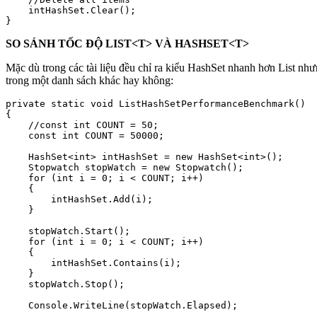
    intHashSet.Clear();

}
SO SÁNH TỐC ĐỘ LIST<T> VÀ HASHSET<T>
Mặc dù trong các tài liệu đều chỉ ra kiểu HashSet nhanh hơn List n
trong một danh sách khác hay không:
private static void ListHashSetPerformanceBenchmark()

{

    //const int COUNT = 50;

    const int COUNT = 50000;

    HashSet<int> intHashSet = new HashSet<int>();

    Stopwatch stopWatch = new Stopwatch();

    for (int i = 0; i < COUNT; i++)

    {

        intHashSet.Add(i);

    }

    stopWatch.Start();

    for (int i = 0; i < COUNT; i++)

    {

        intHashSet.Contains(i);

    }

    stopWatch.Stop();

    Console.WriteLine(stopWatch.Elapsed);
