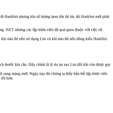
ới HashSet nhưng khi số lượng item lớn thì lúc đó HashSet mới phát
rong .NET nhưng các lập trình viên đã quá quen thuộc với việc sử
c khi nào thì nên sử dụng List và khi nào thì nên dùng kiểu HashSet.
h thước khi cần. Đây chính là lý do tại sao List đôi khi còn được gọi
ũ sang mảng mới. Ngày nay thì chúng ta thấy hầu hết lập trình viên
 tốt hơn.