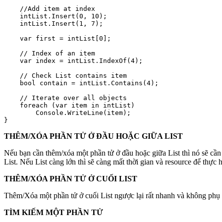
    //Add item at index

    intList.Insert(0, 10);

    intList.Insert(1, 7);

    var first = intList[0];

    // Index of an item

    var index = intList.IndexOf(4);

    // Check List contains item

    bool contain = intList.Contains(4);

    // Iterate over all objects

    foreach (var item in intList)

        Console.WriteLine(item);

}
THÊM/XÓA PHẦN TỬ Ở ĐẦU HOẶC GIỮA LIST
Nếu bạn cần thêm/xóa một phần tử ở đầu hoặc giữa List thì nó sẽ cần 
List. Nếu List càng lớn thì sẽ càng mất thời gian và resource để thực h
THÊM/XÓA PHẦN TỬ Ở CUỐI LIST
Thêm/Xóa một phần tử ở cuối List ngược lại rất nhanh và không phụ 
TÌM KIẾM MỘT PHẦN TỬ