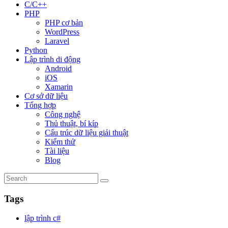
C/C++
PHP
PHP cơ bản
WordPress
Laravel
Python
Lập trình di động
Android
iOS
Xamarin
Cơ sở dữ liệu
Tổng hợp
Công nghệ
Thủ thuật, bí kíp
Cấu trúc dữ liệu giải thuật
Kiểm thử
Tài liệu
Blog
Tags
lập trình c#