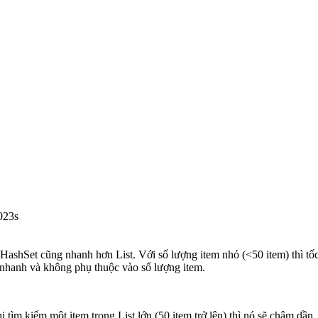
023s
 HashSet cũng nhanh hơn List. Với số lượng item nhỏ (<50 item) thì t
t nhanh và không phụ thuộc vào số lượng item.
tìm kiếm một item trong List lớn (50 item trở lên) thì nó sẽ chậm dần.