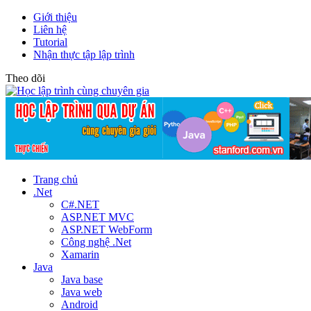
Giới thiệu
Liên hệ
Tutorial
Nhận thực tập lập trình
Theo dõi
Trang chủ
.Net
C#.NET
ASP.NET MVC
ASP.NET WebForm
Công nghệ .Net
Xamarin
Java
Java base
Java web
Android