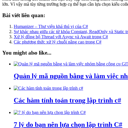
lớn. Vì vậy mà tùy từng trường hợp cụ thể bạn cần lựa chọn kiểu coll
Bài viết liên quan:
Humanizer – Thư viện khá thú vị của C#
Sự khác nhau giữa các từ khóa Constant, ReadOnly và Static 
Xử lý đồng bộ Thread với Async và Await trong C#
Các phương thức xử lý chuỗi nâng cao trong C#
You might also like...
Quản lý mã nguồn bằng và làm việc n
Các hàm tính toán trong lập trình c#
7 lý do bạn nên lựa chọn lập trình C#