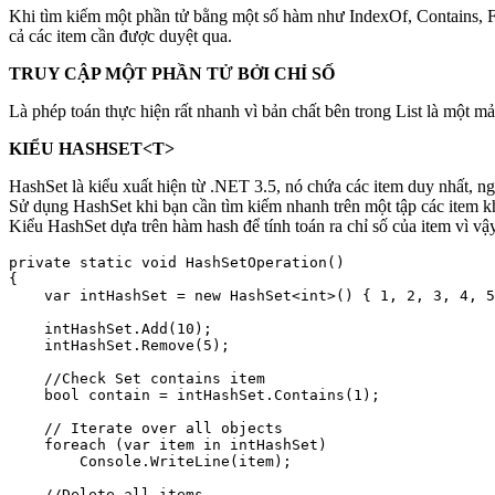
Khi tìm kiếm một phần tử bằng một số hàm như IndexOf, Contains, Find 
cả các item cần được duyệt qua.
TRUY CẬP MỘT PHẦN TỬ BỞI CHỈ SỐ
Là phép toán thực hiện rất nhanh vì bản chất bên trong List là một m
KIỂU HASHSET<T>
HashSet là kiểu xuất hiện từ .NET 3.5, nó chứa các item duy nhất, n
Sử dụng HashSet khi bạn cần tìm kiếm nhanh trên một tập các item k
Kiểu HashSet dựa trên hàm hash để tính toán ra chỉ số của item vì vậ
private static void HashSetOperation()

{

    var intHashSet = new HashSet<int>() { 1, 2, 3, 4, 5
    intHashSet.Add(10);

    intHashSet.Remove(5);

    //Check Set contains item

    bool contain = intHashSet.Contains(1);

    // Iterate over all objects

    foreach (var item in intHashSet)

        Console.WriteLine(item);

    //Delete all items
