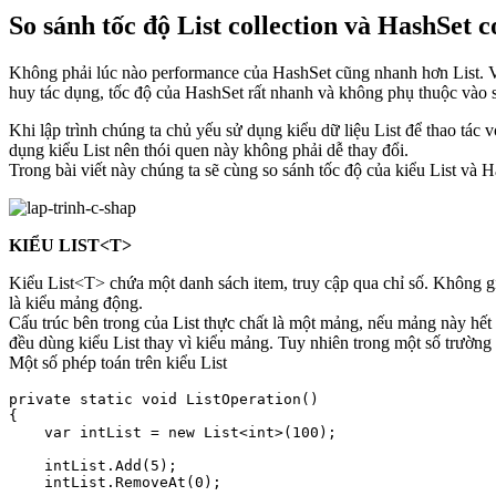
So sánh tốc độ List collection và HashSet c
Không phải lúc nào performance của HashSet cũng nhanh hơn List. Vớ
huy tác dụng, tốc độ của HashSet rất nhanh và không phụ thuộc vào 
Khi lập trình chúng ta chủ yếu sử dụng kiểu dữ liệu List để thao tác 
dụng kiểu List nên thói quen này không phải dễ thay đổi.
Trong bài viết này chúng ta sẽ cùng so sánh tốc độ của kiểu List và H
KIỂU LIST<T>
Kiểu List<T> chứa một danh sách item, truy cập qua chỉ số. Không giố
là kiểu mảng động.
Cấu trúc bên trong của List thực chất là một mảng, nếu mảng này hết
đều dùng kiểu List thay vì kiểu mảng. Tuy nhiên trong một số trường
Một số phép toán trên kiểu List
private static void ListOperation()

{

    var intList = new List<int>(100);

    intList.Add(5);

    intList.RemoveAt(0);
