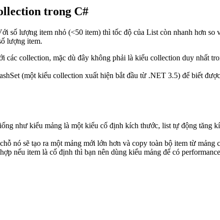
ollection trong C#
i số lượng item nhỏ (<50 item) thì tốc độ của List còn nhanh hơn so v
số lượng item.
với các collection, mặc dù đây không phải là kiểu collection duy nhất t
ashSet (một kiểu collection xuất hiện bắt đầu từ .NET 3.5) để biết đượ
ng như kiểu mảng là một kiểu cố định kích thước, list tự động tăng kíc
 chỗ nó sẽ tạo ra một mảng mới lớn hơn và copy toàn bộ item từ mảng c
 hợp nếu item là cố định thì bạn nên dùng kiểu mảng để có performance