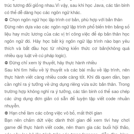
trúc tương đối giống nhau.Vì vậy, sau khi học Java, các tân binh
có thể dễ dàng học các ngôn ngữ khác.
⛔
Chọn ngôn ngữ học lập trình cơ bản, phù hợp với bản thân
Đừng nên dựa vào các ngôn ngữ lập trình phổ biến trên bảng số
liệu hay mức lương của các vị trí công việc để ép bản thân học
ngôn ngữ đó. Hãy học bất kỳ ngôn ngữ lập trình nào bạn yêu
thích và bắt đầu học từ những kiến thức cơ bản(không quá
nhiều quy luật về cú pháp logic).
⛔
Đừng chỉ xem lý thuyết, hãy thực hành nhiều
Sau khi tìm hiểu về lý thuyết và các bài mẫu về lập trình, nên
thực hành viết càng nhiều code càng tốt. Khi đã quen dần, bạn
cần nghĩ ra ý tưởng về ứng dụng riêng vừa sức bản thân. Trong
trường hợp không nghĩ ra ý tưởng, các tân binh có thể sao chép
các ứng dụng đơn giản có sẵn để luyện tập viết code nhuần
nhuyễn.
⛔
Hạn chế làm các công việc vô bổ, mất thời gian
Bạn nên chấm dứt việc dành thời gian để xem tivi hay chơi
game để thực hành viết code, nên tham gia các buổi hội thảo,