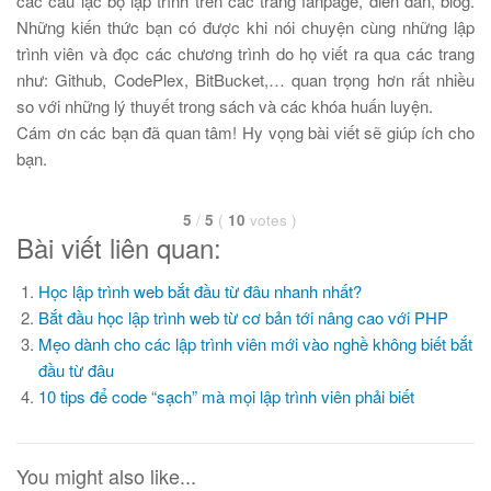
các câu lạc bộ lập trình trên các trang fanpage, diễn đàn, blog.
Những kiến thức bạn có được khi nói chuyện cùng những lập
trình viên và đọc các chương trình do họ viết ra qua các trang
như: Github, CodePlex, BitBucket,… quan trọng hơn rất nhiều
so với những lý thuyết trong sách và các khóa huấn luyện.
Cám ơn các bạn đã quan tâm! Hy vọng bài viết sẽ giúp ích cho
bạn.
5
/
5
(
10
votes
)
Bài viết liên quan:
Học lập trình web bắt đầu từ đâu nhanh nhất?
Bắt đầu học lập trình web từ cơ bản tới nâng cao với PHP
Mẹo dành cho các lập trình viên mới vào nghề không biết bắt
đầu từ đâu
10 tips để code “sạch” mà mọi lập trình viên phải biết
You might also like...