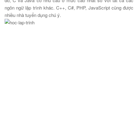
đó, C và Java có nhu cầu ở mức cao nhất so với tất cả các
ngôn ngữ lập trình khác. C++, C#, PHP, JavaScript cũng được
nhiều nhà tuyển dụng chú ý.