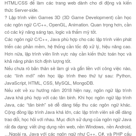
HTML/CSS để làm các trang web dành cho di động và kiến
thức Server-side.
?
Lập trình viên Games 3D (3D Game Development) cần học
các ngôn ngữ C/C++, OpenGL, Animation. Quan trọng hơn, cần
có các kỹ năng sáng tạo, logic và thẩm mỹ tốt.
Các ngôn ngữ C/C++, Java phù hợp cho các lập trình viên phát
triển các phần mềm, hệ thống cần tốc độ xử lý, hiệu năng cao.
Hơn nữa, lập trình viên lĩnh vực này cần kiến thức toán học và
khả năng phân tích định lượng tốt.
Nếu chưa rõ bản thân sẽ làm gì và gắn liền với công việc nào,
các “lính mới” nên học lập trình theo thứ tự sau: Python,
JavaScript, HTML, CSS, MySQL, MongoDB.
Nếu xét về xu hướng năm 2018 hiện nay, ngôn ngữ lập trình
Java khá phù hợp với các tân binh. Khi học ngôn ngữ lập trình
Java, các “tân binh” sẽ dễ dàng tiếp thu các ngôn ngữ khác.
Cộng đồng lập trình Java khá lớn, các lập trình viên sẽ dễ dàng
trao đổi, học hỏi với nhau. Mục đích sử dụng của ngôn ngữ Java
rất đa dạng: viết ứng dụng nền web, nền Windows, nền Android,
…Ngoài ra, Java với các ngôn ngữ như C++, C#, và PHP cấu