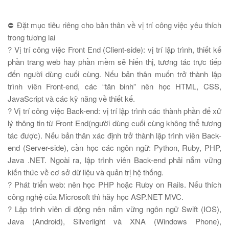
⛔
Đặt mục tiêu riêng cho bản thân về vị trí công việc yêu thích
trong tương lai
?
Vị trí công việc Front End (Client-side): vị trí lập trình, thiết kế
phần trang web hay phần mềm sẽ hiển thị, tương tác trực tiếp
đến người dùng cuối cùng. Nếu bản thân muốn trở thành lập
trình viên Front-end, các “tân binh” nên học HTML, CSS,
JavaScript và các kỹ năng về thiết kế.
?
Vị trí công việc Back-end: vị trí lập trình các thành phần để xử
lý thông tin từ Front End(người dùng cuối cùng không thể tương
tác được). Nếu bản thân xác định trở thành lập trình viên Back-
end (Server-side), cần học các ngôn ngữ: Python, Ruby, PHP,
Java .NET. Ngoài ra, lập trình viên Back-end phải nắm vững
kiến thức về cơ sở dữ liệu và quản trị hệ thống.
?
Phát triển web: nên học PHP hoặc Ruby on Rails. Nếu thích
công nghệ của Microsoft thì hãy học ASP.NET MVC.
?
Lập trình viên di động nên nắm vững ngôn ngữ Swift (IOS),
Java (Android), Silverlight và XNA (Windows Phone),