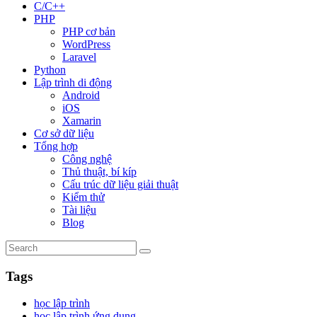
C/C++
PHP
PHP cơ bản
WordPress
Laravel
Python
Lập trình di động
Android
iOS
Xamarin
Cơ sở dữ liệu
Tổng hợp
Công nghệ
Thủ thuật, bí kíp
Cấu trúc dữ liệu giải thuật
Kiểm thử
Tài liệu
Blog
Tags
học lập trình
học lập trình ứng dụng