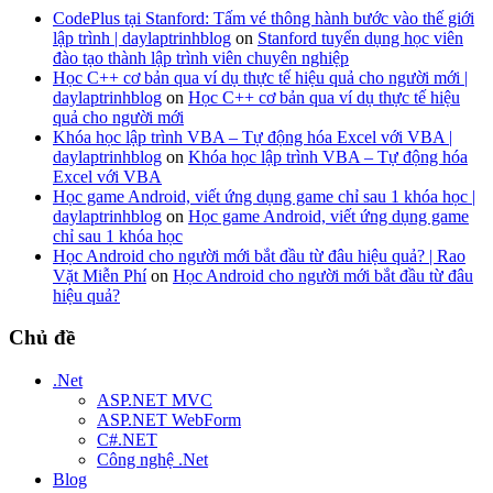
CodePlus tại Stanford: Tấm vé thông hành bước vào thế giới
lập trình | daylaptrinhblog
on
Stanford tuyển dụng học viên
đào tạo thành lập trình viên chuyên nghiệp
Học C++ cơ bản qua ví dụ thực tế hiệu quả cho người mới |
daylaptrinhblog
on
Học C++ cơ bản qua ví dụ thực tế hiệu
quả cho người mới
Khóa học lập trình VBA – Tự động hóa Excel với VBA |
daylaptrinhblog
on
Khóa học lập trình VBA – Tự động hóa
Excel với VBA
Học game Android, viết ứng dụng game chỉ sau 1 khóa học |
daylaptrinhblog
on
Học game Android, viết ứng dụng game
chỉ sau 1 khóa học
Học Android cho người mới bắt đầu từ đâu hiệu quả? | Rao
Vặt Miễn Phí
on
Học Android cho người mới bắt đầu từ đâu
hiệu quả?
Chủ đề
.Net
ASP.NET MVC
ASP.NET WebForm
C#.NET
Công nghệ .Net
Blog