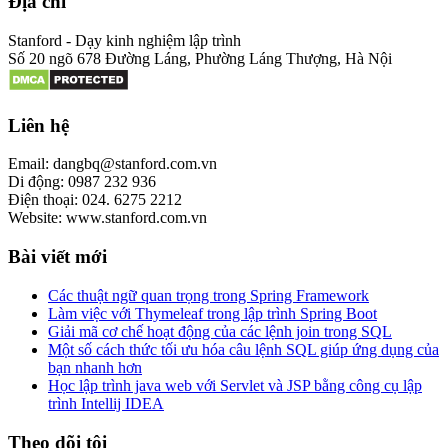
Địa chỉ
Stanford - Dạy kinh nghiệm lập trình
Số 20 ngõ 678 Đường Láng, Phường Láng Thượng, Hà Nội
Liên hệ
Email: dangbq@stanford.com.vn
Di động: 0987 232 936
Điện thoại: 024. 6275 2212
Website: www.stanford.com.vn
Bài viết mới
Các thuật ngữ quan trọng trong Spring Framework
Làm việc với Thymeleaf trong lập trình Spring Boot
Giải mã cơ chế hoạt động của các lệnh join trong SQL
Một số cách thức tối ưu hóa câu lệnh SQL giúp ứng dụng của
bạn nhanh hơn
Học lập trình java web với Servlet và JSP bằng công cụ lập
trình Intellij IDEA
Theo dõi tôi