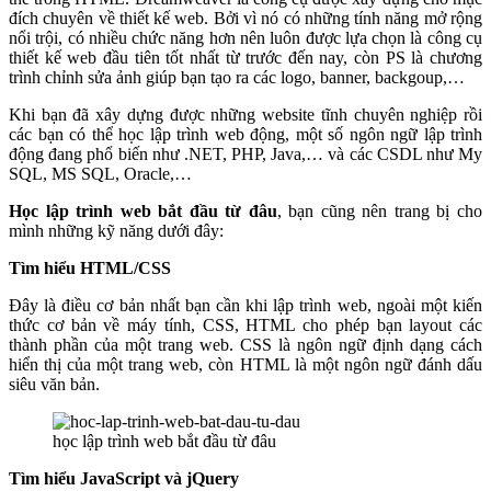
đích chuyên về thiết kế web. Bởi vì nó có những tính năng mở rộng
nổi trội, có nhiều chức năng hơn nên luôn được lựa chọn là công cụ
thiết kế web đầu tiên tốt nhất từ trước đến nay, còn PS là chương
trình chỉnh sửa ảnh giúp bạn tạo ra các logo, banner, backgoup,…
Khi bạn đã xây dựng được những website tĩnh chuyên nghiệp rồi
các bạn có thể học lập trình web động, một số ngôn ngữ lập trình
động đang phổ biến như .NET, PHP, Java,… và các CSDL như My
SQL, MS SQL, Oracle,…
Học lập trình web bắt đầu từ đâu
, bạn cũng nên trang bị cho
mình những kỹ năng dưới đây:
Tìm hiểu HTML/CSS
Đây là điều cơ bản nhất bạn cần khi lập trình web, ngoài một kiến
thức cơ bản về máy tính, CSS, HTML cho phép bạn layout các
thành phần của một trang web. CSS là ngôn ngữ định dạng cách
hiển thị của một trang web, còn HTML là một ngôn ngữ đánh dấu
siêu văn bản.
học lập trình web bắt đầu từ đâu
Tìm hiểu JavaScript và jQuery