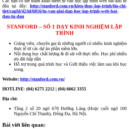
Các bạn có thể tham khảo thêm tư vấn học lập trình web bắt đầu từ
đâu tại đây:
http://stanford.com.vn/kien-thuc-lap-trinh/tin-chi-
tiet/cagId/42/id/6816/tu-van-giai-dap-hoc-lap-trinh-web-bat-
dau-tu-dau
STANFORD – SỐ 1 DẠY KINH NGHIỆM LẬP
TRÌNH
Giảng viên, chuyên gia là những người có nhiều kinh nghiệm
thực tế từ các dự án phần mềm lớn.
Nội dung học chất lượng & đi sát với thực tiễn. Học phí nhiều
ưu đãi hấp dẫn
Hỗ trợ trong quá trình học và Giới thiệu việc làm sau khi học
xong.
Website:
http://stanford.com.vn/
HOTLINE
:
(04) 6275 2212 | (04) 6662 3355
Địa chỉ:
Tầng 2 số 20 ngõ 678 Đường Láng (Hoặc cuối ngõ 100
Nguyễn Chí Thanh), Đống Đa, Hà Nội.
Bài viết liên quan: