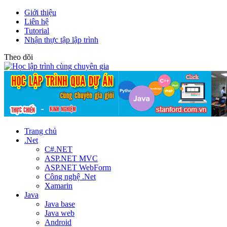
Giới thiệu
Liên hệ
Tutorial
Nhận thực tập lập trình
Theo dõi
Trang chủ
.Net
C#.NET
ASP.NET MVC
ASP.NET WebForm
Công nghệ .Net
Xamarin
Java
Java base
Java web
Android