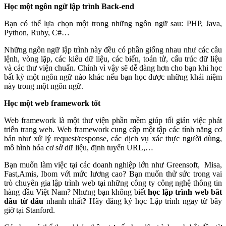
Học một ngôn ngữ lập trình Back-end
Bạn có thể lựa chọn một trong những ngôn ngữ sau: PHP, Java,
Python, Ruby, C#…
Những ngôn ngữ lập trình này đều có phần giống nhau như các câu
lệnh, vòng lặp, các kiểu dữ liệu, các biến, toán tử, cấu trúc dữ liệu
và các thư viện chuẩn. Chính vì vậy sẽ dễ dàng hơn cho bạn khi học
bất kỳ một ngôn ngữ nào khác nếu bạn học được những khái niệm
này trong một ngôn ngữ.
Học một web framework tốt
Web framework là một thư viện phần mềm giúp tối giản việc phát
triển trang web. Web framework cung cấp một tập các tính năng cơ
bản như xử lý request/response, các dịch vụ xác thực người dùng,
mô hình hóa cơ sở dữ liệu, định tuyến URL,…
Bạn muốn làm việc tại các doanh nghiệp lớn như Greensoft, Misa,
Fast,Amis, Ibom với mức lương cao? Bạn muốn thử sức trong vai
trò chuyên gia lập trình web tại những công ty công nghệ thông tin
hàng đầu Việt Nam? Nhưng bạn không biết
học lập trình web bắt
đầu từ đâu
nhanh nhất
?
Hãy đăng ký học Lập trình ngay từ bây
giờ tại Stanford.