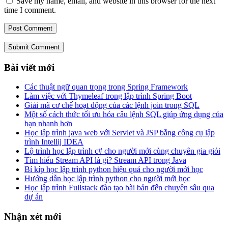
Save my name, email, and website in this browser for the next
time I comment.
Submit Comment
Bài viết mới
Các thuật ngữ quan trọng trong Spring Framework
Làm việc với Thymeleaf trong lập trình Spring Boot
Giải mã cơ chế hoạt động của các lệnh join trong SQL
Một số cách thức tối ưu hóa câu lệnh SQL giúp ứng dụng của
bạn nhanh hơn
Học lập trình java web với Servlet và JSP bằng công cụ lập
trình Intellij IDEA
Lộ trình học lập trình c# cho người mới cùng chuyên gia giỏi
Tìm hiểu Stream API là gì? Stream API trong Java
Bí kíp học lập trình python hiệu quả cho người mới học
Hướng dẫn học lập trình python cho người mới học
Học lập trình Fullstack đào tạo bài bản đến chuyên sâu qua
dự án
Nhận xét mới