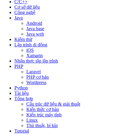
C/C++
Cơ sở dữ liệu
Công nghệ
Java
Android
Java base
Java web
Kiểm thử
Lập trình di động
iOS
Xamarin
Nhận thực tập lập trình
PHP
Laravel
PHP cơ bản
Wordpress
Python
Tài liệu
Tổng hợp
Cấu trúc dữ liệu & giải thuật
Kiến thức cơ bản
Kiến trúc máy tính
Linux
Thủ thuật, bí kíp
Tutorial