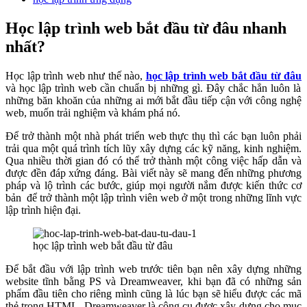
Học lập trình web bắt đầu từ đâu nhanh
nhất?
Học lập trình web như thế nào,
học lập trình web bắt đầu từ đâu
và học lập trình web cần chuẩn bị những gì. Đây chắc hẳn luôn là
những băn khoăn của những ai mới bắt đầu tiếp cận với công nghệ
web, muốn trải nghiệm và khám phá nó.
Để trở thành một nhà phát triển web thực thụ thì các bạn luôn phải
trải qua một quá trình tích lũy xây dựng các kỹ năng, kinh nghiệm.
Qua nhiều thời gian đó có thể trở thành một công việc hấp dẫn và
được đền đáp xứng đáng. Bài viết này sẽ mang đến những phương
pháp và lộ trình các bước, giúp mọi người nắm được kiến thức cơ
bản để trở thành một lập trình viên web ở một trong những lĩnh vực
lập trình hiện đại.
học lập trình web bắt đầu từ đâu
Để bắt đầu với lập trình web trước tiên bạn nên xây dựng những
website tĩnh bằng PS và Dreamweaver, khi bạn đã có những sản
phẩm đầu tiên cho riêng mình cũng là lúc bạn sẽ hiểu được các mã
thẻ trong HTML. Dreamweaver là công cụ được xây dựng cho mục