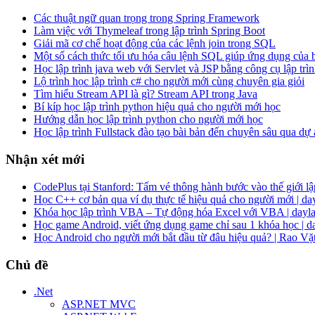
Các thuật ngữ quan trọng trong Spring Framework
Làm việc với Thymeleaf trong lập trình Spring Boot
Giải mã cơ chế hoạt động của các lệnh join trong SQL
Một số cách thức tối ưu hóa câu lệnh SQL giúp ứng dụng của
Học lập trình java web với Servlet và JSP bằng công cụ lập trìn
Lộ trình học lập trình c# cho người mới cùng chuyên gia giỏi
Tìm hiểu Stream API là gì? Stream API trong Java
Bí kíp học lập trình python hiệu quả cho người mới học
Hướng dẫn học lập trình python cho người mới học
Học lập trình Fullstack đào tạo bài bản đến chuyên sâu qua dự
Nhận xét mới
CodePlus tại Stanford: Tấm vé thông hành bước vào thế giới lập
Học C++ cơ bản qua ví dụ thực tế hiệu quả cho người mới | da
Khóa học lập trình VBA – Tự động hóa Excel với VBA | dayla
Học game Android, viết ứng dụng game chỉ sau 1 khóa học | d
Học Android cho người mới bắt đầu từ đâu hiệu quả? | Rao Vặ
Chủ đề
.Net
ASP.NET MVC