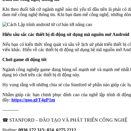
Khi theo đuổi bất cứ ngành nghề nào thì yếu tố đầu tiên là phải có
đam mê công nghệ thông tin. Khi bạn đam mê công nghệ, những dòng m
Hiểu sâu sắc các thiết bị di động sử dụng mã nguồn mở Android
Nếu bạn có kiến thức tổng quát và sâu về lịch sử phát triển thiết bị 
viên khác. Hiểu về các thiết bị di động sử dụng hệ mã nguồn mở Andr
Chơi game di động tốt
Ngành công nghiệp game đang bùng nổ mạnh mẽ và mạnh mẽ nhất là trên
dụng trò chơi trên các thiết bị di động này.
Hy vọng rằng với những chia sẻ của Stanford sẽ phần nào giúp các bạ
Nhằm giúp các bạn chinh phục đỉnh cao của nghề lập trình di độn
đây:
https://goo.gl/T4gP1m
———–
☎ STANFORD – ĐÀO TẠO VÀ PHÁT TRIỂN CÔNG NGHỆ
Hotline:
0936 172 315; 024. 6275 2212