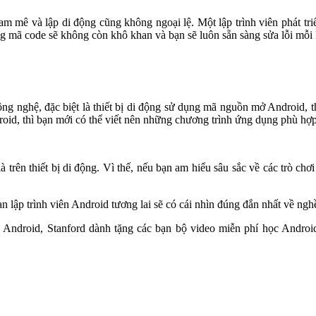
 đam mê và lập di động cũng không ngoại lệ. Một lập trình viên phát t
ã code sẽ không còn khô khan và bạn sẽ luôn sẵn sàng sửa lỗi mỗi kh
công nghệ, đặc biệt là thiết bị di động sử dụng mã nguồn mở Android, th
oid, thì bạn mới có thể viết nên những chương trình ứng dụng phù hợp 
 thiết bị di động. Vì thế, nếu bạn am hiểu sâu sắc về các trò chơi t
n lập trình viên Android tương lai sẽ có cái nhìn đúng đắn nhất về ngh
g Android, Stanford dành tặng các bạn bộ video miễn phí học Andr