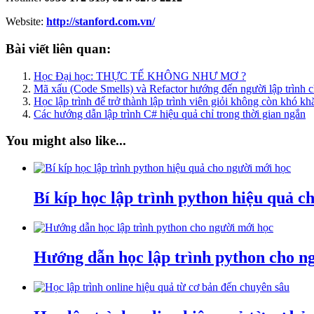
Website:
http://stanford.com.vn/
Bài viết liên quan:
Học Đại học: THỰC TẾ KHÔNG NHƯ MƠ ?
Mã xấu (Code Smells) và Refactor hướng đến người lập trình 
Học lập trình để trở thành lập trình viên giỏi không còn khó kh
Các hướng dẫn lập trình C# hiệu quả chỉ trong thời gian ngắn
You might also like...
Bí kíp học lập trình python hiệu quả c
Hướng dẫn học lập trình python cho n