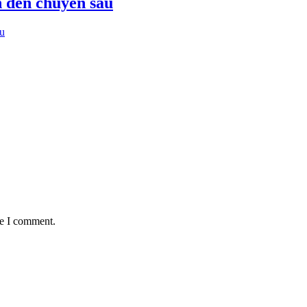
ản đến chuyên sâu
ầu
me I comment.