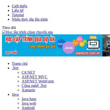
Giới thiệu
Liên hệ
Tutorial
Nhận thực tập lập trình
Theo dõi
Trang chủ
.Net
C#.NET
ASP.NET MVC
ASP.NET WebForm
Công nghệ .Net
Xamarin
Java
Java base
Java web
Android