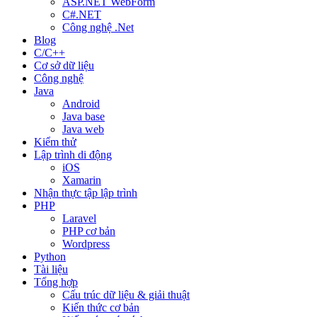
ASP.NET WebForm
C#.NET
Công nghệ .Net
Blog
C/C++
Cơ sở dữ liệu
Công nghệ
Java
Android
Java base
Java web
Kiểm thử
Lập trình di động
iOS
Xamarin
Nhận thực tập lập trình
PHP
Laravel
PHP cơ bản
Wordpress
Python
Tài liệu
Tổng hợp
Cấu trúc dữ liệu & giải thuật
Kiến thức cơ bản