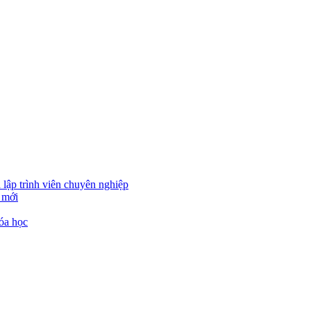
 lập trình viên chuyên nghiệp
 mới
óa học