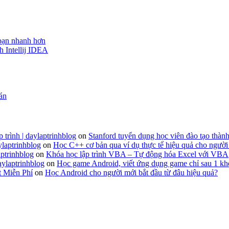
 bạn nhanh hơn
h Intellij IDEA
 án
 trình | daylaptrinhblog
on
Stanford tuyển dụng học viên đào tạo thành
ylaptrinhblog
on
Học C++ cơ bản qua ví dụ thực tế hiệu quả cho người
ptrinhblog
on
Khóa học lập trình VBA – Tự động hóa Excel với VBA
aylaptrinhblog
on
Học game Android, viết ứng dụng game chỉ sau 1 kh
t Miễn Phí
on
Học Android cho người mới bắt đầu từ đâu hiệu quả?