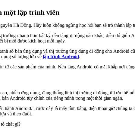
 một lập trình viên
ư Nguyễn Hà Đông. Hãy luôn không ngừng học hỏi bạn sẽ trở thành lập tr
ng trưởng nhanh hơn bất kỳ nền tảng di động nào khác, điều đó giúp And
iết bị mới được kích hoạt mỗi ngày.
 doanh số bán ứng dụng và thị trường ứng dụng di động cho Android cũ
n dụng số lượng lớn về
lập trình Android
.
nhuận từ các sản phẩm của mình. Nền tảng Android có mặt khắp nơi cùn
n cao, nhiều ứng dụng, đang thống lĩnh thị trường di động, thì ưu thế
n bản Android tùy chỉnh của riêng mình trong một thời gian ngắn.
ều hành Android. Trước đây là máy tính bảng, điện thoại giờ chúng ta
lựa và theo đuổi.
tố chất gì?