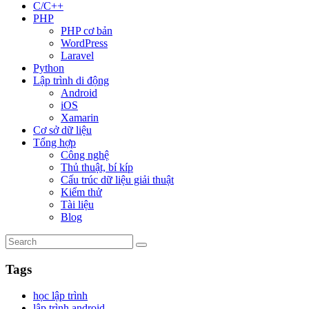
C/C++
PHP
PHP cơ bản
WordPress
Laravel
Python
Lập trình di động
Android
iOS
Xamarin
Cơ sở dữ liệu
Tổng hợp
Công nghệ
Thủ thuật, bí kíp
Cấu trúc dữ liệu giải thuật
Kiểm thử
Tài liệu
Blog
Tags
học lập trình
lập trình android