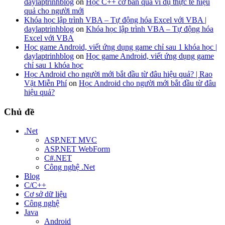
daylaptrinhblog
on
Học C++ cơ bản qua ví dụ thực tế hiệu
quả cho người mới
Khóa học lập trình VBA – Tự động hóa Excel với VBA |
daylaptrinhblog
on
Khóa học lập trình VBA – Tự động hóa
Excel với VBA
Học game Android, viết ứng dụng game chỉ sau 1 khóa học |
daylaptrinhblog
on
Học game Android, viết ứng dụng game
chỉ sau 1 khóa học
Học Android cho người mới bắt đầu từ đâu hiệu quả? | Rao
Vặt Miễn Phí
on
Học Android cho người mới bắt đầu từ đâu
hiệu quả?
Chủ đề
.Net
ASP.NET MVC
ASP.NET WebForm
C#.NET
Công nghệ .Net
Blog
C/C++
Cơ sở dữ liệu
Công nghệ
Java
Android