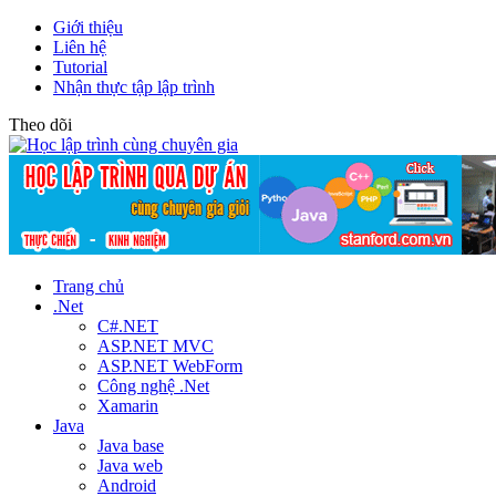
Giới thiệu
Liên hệ
Tutorial
Nhận thực tập lập trình
Theo dõi
Trang chủ
.Net
C#.NET
ASP.NET MVC
ASP.NET WebForm
Công nghệ .Net
Xamarin
Java
Java base
Java web
Android