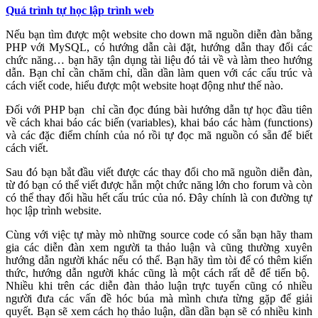
Quá trình tự học lập trình web
Nếu bạn tìm được một website cho down mã nguồn diễn đàn bằng
PHP với MySQL, có hướng dẫn cài đặt, hướng dẫn thay đổi các
chức năng… bạn hãy tận dụng tài liệu đó tải về và làm theo hướng
dẫn. Bạn chỉ cần chăm chỉ, dần dần làm quen với các cấu trúc và
cách viết code, hiểu được một website hoạt động như thế nào.
Đối với PHP bạn chỉ cần đọc đúng bài hướng dẫn tự học đầu tiên
về cách khai báo các biến (variables), khai báo các hàm (functions)
và các đặc điểm chính của nó rồi tự đọc mã nguồn có sẵn để biết
cách viết.
Sau đó bạn bắt đầu viết được các thay đổi cho mã nguồn diễn đàn,
từ đó bạn có thể viết được hẳn một chức năng lớn cho forum và còn
có thể thay đổi hầu hết cấu trúc của nó. Đây chính là con đường tự
học lập trình website.
Cùng với việc tự mày mò những source code có sẵn bạn hãy tham
gia các diễn đàn xem người ta thảo luận và cũng thường xuyên
hướng dẫn người khác nếu có thể. Bạn hãy tìm tòi để có thêm kiến
thức, hướng dẫn người khác cũng là một cách rất dễ để tiến bộ.
Nhiều khi trên các diễn đàn thảo luận trực tuyến cũng có nhiều
người đưa các vấn đề hóc búa mà mình chưa từng gặp để giải
quyết. Bạn sẽ xem cách họ thảo luận, dần dần bạn sẽ có nhiều kinh