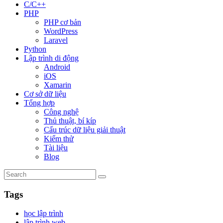
C/C++
PHP
PHP cơ bản
WordPress
Laravel
Python
Lập trình di động
Android
iOS
Xamarin
Cơ sở dữ liệu
Tổng hợp
Công nghệ
Thủ thuật, bí kíp
Cấu trúc dữ liệu giải thuật
Kiểm thử
Tài liệu
Blog
Tags
học lập trình
lập trình web