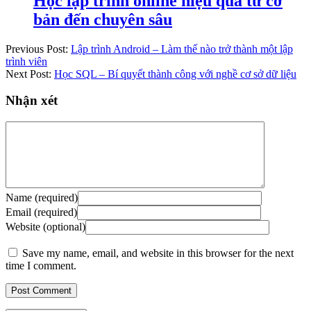
Học lập trình online hiệu quả từ cơ
bản đến chuyên sâu
Previous Post:
Lập trình Android – Làm thế nào trở thành một lập
trình viên
Next Post:
Học SQL – Bí quyết thành công với nghề cơ sở dữ liệu
Nhận xét
Name (required)
Email (required)
Website (optional)
Save my name, email, and website in this browser for the next
time I comment.