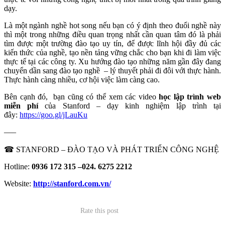
dạy.
Là một ngành nghề hot song nếu bạn có ý định theo đuổi nghề này
thì một trong những điều quan trọng nhất cần quan tâm đó là phải
tìm được một trường đào tạo uy tín, để được lĩnh hội đầy đủ các
kiến thức của nghề, tạo nền tảng vững chắc cho bạn khi đi làm việc
thực tế tại các công ty. Xu hướng đào tạo những năm gần đây đang
chuyển dần sang đào tạo nghề – lý thuyết phải đi đôi với thực hành.
Thực hành càng nhiều, cơ hội việc làm càng cao.
Bên cạnh đó, bạn cũng có thể xem các video
học lập trình web
miễn phí
của Stanford – dạy kinh nghiệm lập trình tại
đây:
https://goo.gl/jLauKu
—–
☎ STANFORD – ĐÀO TẠO VÀ PHÁT TRIỂN CÔNG NGHỆ
Hotline:
0936 172 315 –024. 6275 2212
Website:
http://stanford.com.vn/
Rate this post