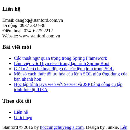
Liên hệ
Email: dangbq@stanford.com.vn
Di động: 0987 232 936
Điện thoại: 024. 6275 2212
Website: www.stanford.com.vn
Bài viết mới
Các thuật ngữ quan trọng trong Spring Framework
Làm việc với Thymeleaf trong lập trình Spring Boot
Giải mã cơ chế hoạt động của các lệnh join trong SQL
Một số cách thức tối ưu hóa câu lệnh SQL giúp ứng dụng của
bạn nhanh hơn
Học lập trình java web với Servlet và JSP bằng công cụ lập
trình Intellij IDEA
Theo dõi tôi
Liên hệ
Giới thiệu
Stanford © 2016 by
hoccungchuyengia.com
. Design by Junkie.
Lên