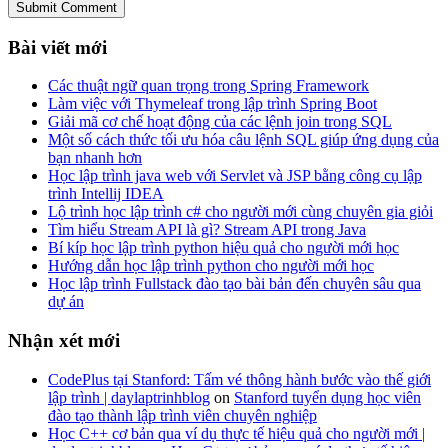
Submit Comment
Bài viết mới
Các thuật ngữ quan trọng trong Spring Framework
Làm việc với Thymeleaf trong lập trình Spring Boot
Giải mã cơ chế hoạt động của các lệnh join trong SQL
Một số cách thức tối ưu hóa câu lệnh SQL giúp ứng dụng của
bạn nhanh hơn
Học lập trình java web với Servlet và JSP bằng công cụ lập
trình Intellij IDEA
Lộ trình học lập trình c# cho người mới cùng chuyên gia giỏi
Tìm hiểu Stream API là gì? Stream API trong Java
Bí kíp học lập trình python hiệu quả cho người mới học
Hướng dẫn học lập trình python cho người mới học
Học lập trình Fullstack đào tạo bài bản đến chuyên sâu qua
dự án
Nhận xét mới
CodePlus tại Stanford: Tấm vé thông hành bước vào thế giới
lập trình | daylaptrinhblog
on
Stanford tuyển dụng học viên
đào tạo thành lập trình viên chuyên nghiệp
Học C++ cơ bản qua ví dụ thực tế hiệu quả cho người mới |