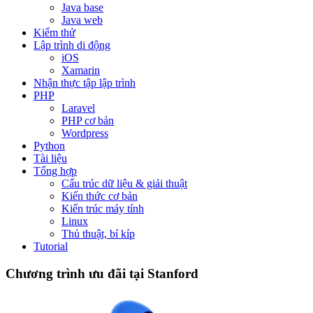
Java base
Java web
Kiểm thử
Lập trình di động
iOS
Xamarin
Nhận thực tập lập trình
PHP
Laravel
PHP cơ bản
Wordpress
Python
Tài liệu
Tổng hợp
Cấu trúc dữ liệu & giải thuật
Kiến thức cơ bản
Kiến trúc máy tính
Linux
Thủ thuật, bí kíp
Tutorial
Chương trình ưu đãi tại Stanford