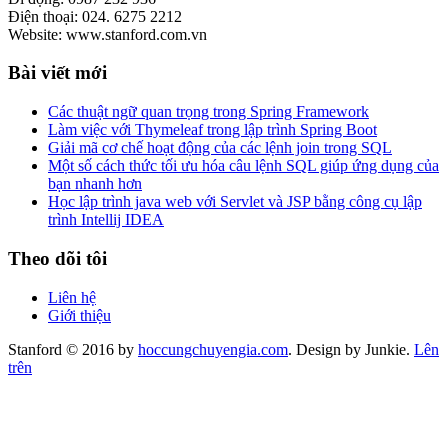
Điện thoại: 024. 6275 2212
Website: www.stanford.com.vn
Bài viết mới
Các thuật ngữ quan trọng trong Spring Framework
Làm việc với Thymeleaf trong lập trình Spring Boot
Giải mã cơ chế hoạt động của các lệnh join trong SQL
Một số cách thức tối ưu hóa câu lệnh SQL giúp ứng dụng của
bạn nhanh hơn
Học lập trình java web với Servlet và JSP bằng công cụ lập
trình Intellij IDEA
Theo dõi tôi
Liên hệ
Giới thiệu
Stanford © 2016 by
hoccungchuyengia.com
. Design by Junkie.
Lên
trên