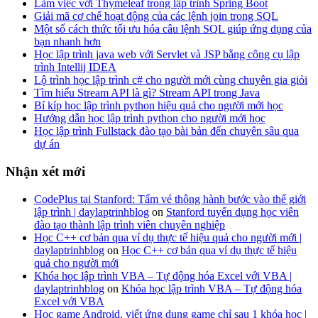
Làm việc với Thymeleaf trong lập trình Spring Boot
Giải mã cơ chế hoạt động của các lệnh join trong SQL
Một số cách thức tối ưu hóa câu lệnh SQL giúp ứng dụng của
bạn nhanh hơn
Học lập trình java web với Servlet và JSP bằng công cụ lập
trình Intellij IDEA
Lộ trình học lập trình c# cho người mới cùng chuyên gia giỏi
Tìm hiểu Stream API là gì? Stream API trong Java
Bí kíp học lập trình python hiệu quả cho người mới học
Hướng dẫn học lập trình python cho người mới học
Học lập trình Fullstack đào tạo bài bản đến chuyên sâu qua
dự án
Nhận xét mới
CodePlus tại Stanford: Tấm vé thông hành bước vào thế giới
lập trình | daylaptrinhblog
on
Stanford tuyển dụng học viên
đào tạo thành lập trình viên chuyên nghiệp
Học C++ cơ bản qua ví dụ thực tế hiệu quả cho người mới |
daylaptrinhblog
on
Học C++ cơ bản qua ví dụ thực tế hiệu
quả cho người mới
Khóa học lập trình VBA – Tự động hóa Excel với VBA |
daylaptrinhblog
on
Khóa học lập trình VBA – Tự động hóa
Excel với VBA
Học game Android, viết ứng dụng game chỉ sau 1 khóa học |