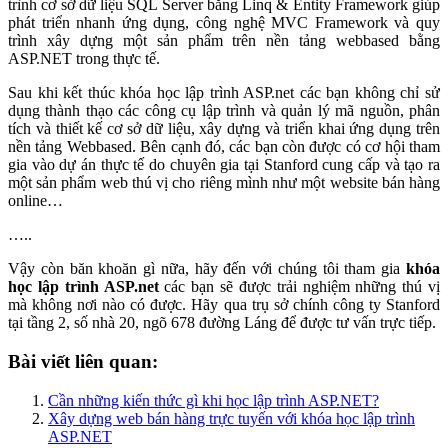
trình cơ sở dữ liệu SQL Server bằng Linq & Entity Framework giúp
phát triển nhanh ứng dụng, công nghệ MVC Framework và quy
trình xây dựng một sản phẩm trên nền tảng webbased bằng
ASP.NET trong thực tế.
Sau khi kết thúc khóa học lập trình ASP.net các bạn không chỉ sử
dụng thành thạo các công cụ lập trình và quản lý mã nguồn, phân
tích và thiết kế cơ sở dữ liệu, xây dựng và triển khai ứng dụng trên
nền tảng Webbased. Bên cạnh đó, các bạn còn được có cơ hội tham
gia vào dự án thực tế do chuyên gia tại Stanford cung cấp và tạo ra
một sản phẩm web thú vị cho riêng mình như một website bán hàng
online…
…..
Vậy còn băn khoăn gì nữa, hãy đến với chúng tôi tham gia
khóa
học lập trình ASP.net
các bạn sẽ được trải nghiệm những thú vị
mà không nơi nào có được. Hãy qua trụ sở chính công ty Stanford
tại tầng 2, số nhà 20, ngõ 678 đường Láng để được tư vấn trực tiếp.
Bài viết liên quan:
Cần những kiến thức gì khi học lập trình ASP.NET?
Xây dựng web bán hàng trực tuyến với khóa học lập trình
ASP.NET