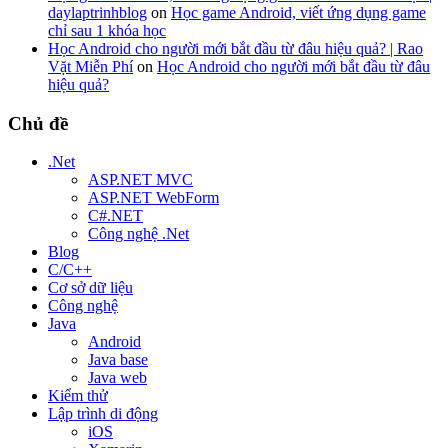
daylaptrinhblog
on
Học game Android, viết ứng dụng game
chỉ sau 1 khóa học
Học Android cho người mới bắt đầu từ đâu hiệu quả? | Rao
Vặt Miễn Phí
on
Học Android cho người mới bắt đầu từ đâu
hiệu quả?
Chủ đề
.Net
ASP.NET MVC
ASP.NET WebForm
C#.NET
Công nghệ .Net
Blog
C/C++
Cơ sở dữ liệu
Công nghệ
Java
Android
Java base
Java web
Kiểm thử
Lập trình di động
iOS