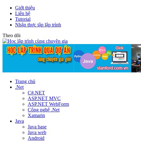
Giới thiệu
Liên hệ
Tutorial
Nhận thực tập lập trình
Theo dõi
Trang chủ
.Net
C#.NET
ASP.NET MVC
ASP.NET WebForm
Công nghệ .Net
Xamarin
Java
Java base
Java web
Android