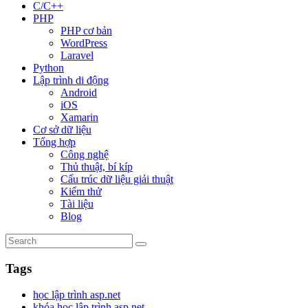
C/C++
PHP
PHP cơ bản
WordPress
Laravel
Python
Lập trình di động
Android
iOS
Xamarin
Cơ sở dữ liệu
Tổng hợp
Công nghệ
Thủ thuật, bí kíp
Cấu trúc dữ liệu giải thuật
Kiểm thử
Tài liệu
Blog
Tags
học lập trình asp.net
khóa học lập trình asp.net