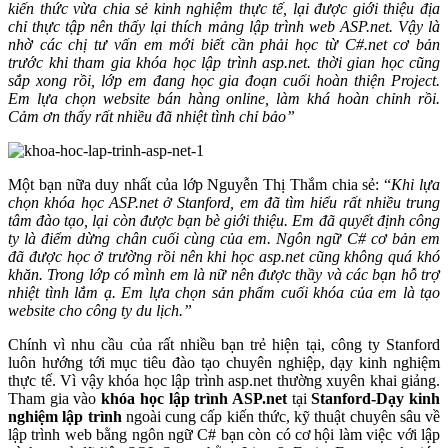
kiến thức vừa chia sẻ kinh nghiệm thực tế, lại được giới thiệu địa
chỉ thực tập nên thấy lại thích mảng lập trình web ASP.net. Vậy là
nhờ các chị tư vấn em mới biết cần phải học từ C#.net cơ bản
trước khi tham gia khóa học lập trình asp.net. thời gian học cũng
sắp xong rồi, lớp em đang học gia đoạn cuối hoàn thiện Project.
Em lựa chọn website bán hàng online, làm khá hoàn chỉnh rồi.
Cảm ơn thấy rất nhiều đã nhiệt tình chỉ bảo”
Một bạn nữa duy nhất của lớp Nguyễn Thị Thắm chia sẻ: “
Khi lựa
chọn khóa học ASP.net ở Stanford, em đã tìm hiểu rất nhiều trung
tâm đào tạo, lại còn được bạn bè giới thiệu. Em đã quyết định công
ty là điểm dừng chân cuối cùng của em. Ngôn ngữ C# cơ bản em
đã được học ở trường rồi nên khi học asp.net cũng không quá khó
khăn. Trong lớp có mình em là nữ nên được thầy và các bạn hỗ trợ
nhiệt tình lắm ạ. Em lựa chọn sản phẩm cuối khóa của em là tạo
website cho công ty du lịch.”
Chính vì nhu cầu của rất nhiều bạn trẻ hiện tại, công ty Stanford
luôn hướng tới mục tiêu đào tạo chuyên nghiệp, dạy kinh nghiệm
thực tế. Vì vậy khóa học lập trình asp.net thường xuyên khai giảng.
Tham gia vào
khóa học lập trình ASP.net
tại
Stanford-Dạy kinh
nghiệm lập trình
ngoài
cung cấp kiến thức, kỹ thuật chuyên sâu về
lập trình web bằng ngôn ngữ C# bạn còn có cơ hội làm việc với lập