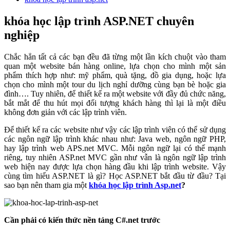
khóa học lập trình ASP.NET chuyên
nghiệp
Chắc hẳn tất cả các bạn đều đã từng một lần kích chuột vào tham
quan một website bán hàng online, lựa chọn cho mình một sản
phẩm thích hợp như: mỹ phẩm, quà tặng, đồ gia dụng, hoặc lựa
chọn cho mình một tour du lịch nghỉ dưỡng cùng bạn bè hoặc gia
đình…. Tuy nhiên, để thiết kế ra một website với đầy đủ chức năng,
bắt mắt để thu hút mọi đối tượng khách hàng thì lại là một điều
không đơn giản với các lập trình viên.
Để thiết kế ra các website như vậy các lập trình viên có thể sử dụng
các ngôn ngữ lập trình khác nhau như: Java web, ngôn ngữ PHP,
hay lập trình web APS.net MVC. Mỗi ngôn ngữ lại có thế mạnh
riêng, tuy nhiên ASP.net MVC gần như vẫn là ngôn ngữ lập trình
web hiện nay được lựa chọn hàng đầu khi lập trình website. Vậy
cùng tìm hiểu ASP.NET là gì? Học ASP.NET bắt đầu từ đầu? Tại
sao bạn nên tham gia một
khóa học lập trình Asp.net
?
Cần phải có kiến thức nền tảng C#.net trước