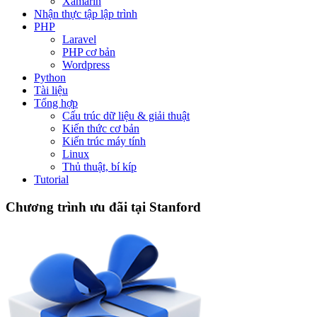
Xamarin
Nhận thực tập lập trình
PHP
Laravel
PHP cơ bản
Wordpress
Python
Tài liệu
Tổng hợp
Cấu trúc dữ liệu & giải thuật
Kiến thức cơ bản
Kiến trúc máy tính
Linux
Thủ thuật, bí kíp
Tutorial
Chương trình ưu đãi tại Stanford