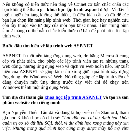
Nếu không có kiến thức nền tảng về C#.net cơ bản chắc chắn các
bạn không thể tham gia
khóa học lập trình asp.net
được. Vì đây là
ngôn ngữ nền tảng không thể thiếu, là điều kiện cần và đủ để các
bạn lựa chọn lên mảng lập trình web. Thời gian học hay nghiên cứu
còn tùy thuộc vào tư duy của mỗi bạn khác nhau. Tính trung bình
tầm 2 tháng có thể nắm chắc kiến thức cơ bản để phát triển lên lập
trình web.
Bước đầu tìm hiểu về lập trình web ASP.NET
ASP.NET là một nền tảng ứng dụng web, do hãng Microsoft cung
cấp và phát triển, cho phép các lập trình viên tạo ra những trang
web động, những ứng dụng web và dịch vụ web hoàn hảo. Sự xuất
hiện của ASP.NET sẽ giúp làm cân xứng giữa quá trình xây dựng
ứng dụng trên Windows và Web. Nó cũng giúp các lập trình viên dễ
dàng chuyển một ứng dụng trước đây viết chỉ để chạy trên
Windows thành một ứng dụng Web.
Tìm địa chỉ tham gia
khóa học lập trình ASP.NET
và tạo ra sản
phẩm website cho riêng mình
Bạn Nguyễn Thiên Tân đã và đang là học viên của Stanford, tham
gia học 3 khóa học có chia sẻ: “
Lúc đầu em chỉ dự định học khóa
quản trị cơ sở dữ liệu SQL thôi, vì dự định học xong mảng này xin
việc. Nhưng trong quá trình học cũng may được thầy hỗ trợ vừa