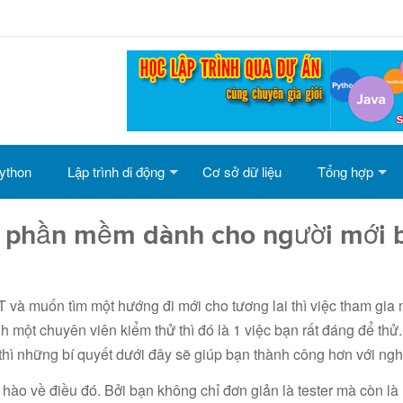
ython
Lập trình di động
Cơ sở dữ liệu
Tổng hợp
ử phần mềm dành cho người mới 
à muốn tìm một hướng đi mới cho tương lai thì việc tham gia
nh một chuyên viên kiểm thử thì đó là 1 việc bạn rất đáng để th
hì những bí quyết dưới đây sẽ giúp bạn thành công hơn với ngh
ự hào về điều đó. Bởi bạn không chỉ đơn giản là tester mà còn l