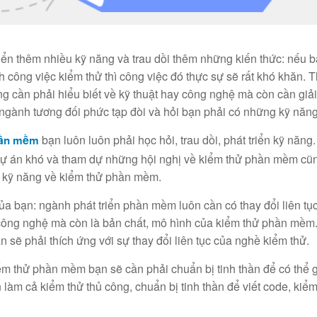
triển thêm nhiều kỹ năng và trau dồi thêm những kiến thức: nếu 
nh công việc kiểm thử thì công việc đó thực sự sẽ rất khó khăn.
cần phải hiểu biết về kỹ thuật hay công nghệ mà còn cần giải
t ngành tương đối phức tạp đòi và hỏi bạn phải có những kỹ năng
bạn luôn luôn phải học hỏi, trau dồi, phát triển kỹ năng
hần mềm
 dự án khó và tham dự những hội nghị về kiểm thử phần mềm cũ
ng kỹ năng về kiểm thử phần mềm.
ủa bạn: ngành phát triển phần mềm luôn cần có thay đổi liên tụ
ông nghệ mà còn là bản chất, mô hình của kiểm thử phần mềm.
bạn sẽ phải thích ứng với sự thay đổi liên tục của nghề kiểm thử.
ểm thử phần mềm bạn sẽ cần phải chuẩn bị tinh thần để có thể g
n làm cả kiểm thử thủ công, chuẩn bị tinh thần để viết code, kiể