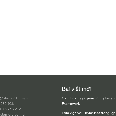
Bài viết mới
q@stanford.com.vn
Các thuật ngữ quan trọng trong 
 232 936
Framework
24. 6275 2212
Làm việc với Thymeleaf trong lập 
stanford.com.vn