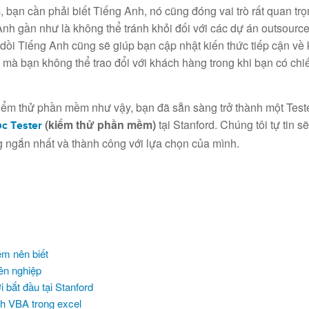
bạn cần phải biết Tiếng Anh, nó cũng đóng vai trò rất quan trọ
 Anh gần như là không thể tránh khỏi đối với các dự án outsourc
o dồi Tiếng Anh cũng sẽ giúp bạn cập nhật kiến thức tiếp cận về
 mà bạn không thể trao đổi với khách hàng trong khi bạn có chiến
iểm thử phần mềm như vậy, bạn đã sẵn sàng trở thành một Test
(kiểm thử phần mềm)
tại Stanford. Chúng tôi tự tin sẽ
c Tester
g ngắn nhất và thành công với lựa chọn của mình.
m nên biết
ên nghiệp
 bắt đầu tại Stanford
nh VBA trong excel