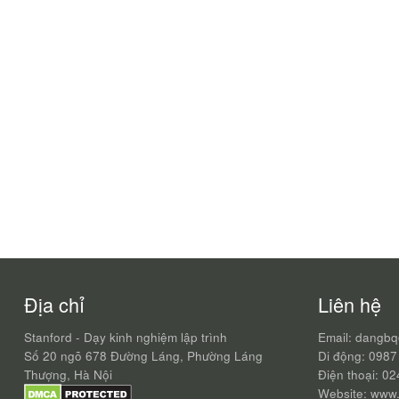
Địa chỉ
Liên hệ
Stanford - Dạy kinh nghiệm lập trình
Email: dangb
Số 20 ngõ 678 Đường Láng, Phường Láng
Di động: 0987
Thượng, Hà Nội
Điện thoại: 0
Website: www.