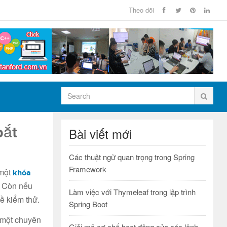
Theo dõi
bắt
Bài viết mới
Các thuật ngữ quan trọng trong Spring
Framework
 một
khóa
ử. Còn nếu
Làm việc với Thymeleaf trong lập trình
ề kiểm thử.
Spring Boot
à một chuyên
Giải mã cơ chế hoạt động của các lệnh