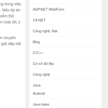
ng trong việc
ASP.NET WebForm
e. Nếu dự án
 kiểm thử
C#.NET
 lược tốt, ý
Công nghệ .Net
er chuyên
Blog
 giải đáp hết
C/C++
Cơ sở dữ liệu
Công nghệ
Java
Android
Java base