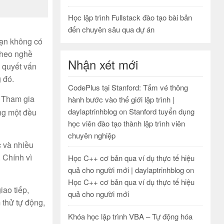
Học lập trình Fullstack đào tạo bài bản
đến chuyên sâu qua dự án
bạn không có
 Theo nghề
Nhận xét mới
 quyết vấn
 đó.
CodePlus tại Stanford: Tấm vé thông
. Tham gia
hành bước vào thế giới lập trình |
daylaptrinhblog
on
Stanford tuyển dụng
ng một đều
học viên đào tạo thành lập trình viên
chuyên nghiệp
c và nhiều
 Chính vì
Học C++ cơ bản qua ví dụ thực tế hiệu
quả cho người mới | daylaptrinhblog
on
Học C++ cơ bản qua ví dụ thực tế hiệu
iao tiếp,
quả cho người mới
m thử tự động,
Khóa học lập trình VBA – Tự động hóa