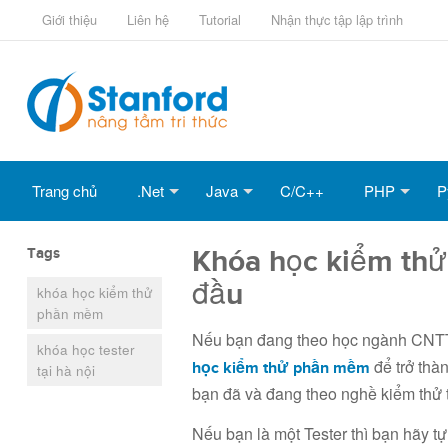
Giới thiệu
Liên hệ
Tutorial
Nhận thực tập lập trình
Trang chủ
.Net
Java
C/C++
PHP
P
Tags
Khóa học kiểm th
đầu
khóa học kiểm thử
phần mềm
Nếu bạn đang theo học ngành CNTT v
khóa học tester
để trở thà
học kiểm thử phần mềm
tại hà nội
bạn đã và đang theo nghề kiểm thử t
Nếu bạn là một Tester thì bạn hãy t