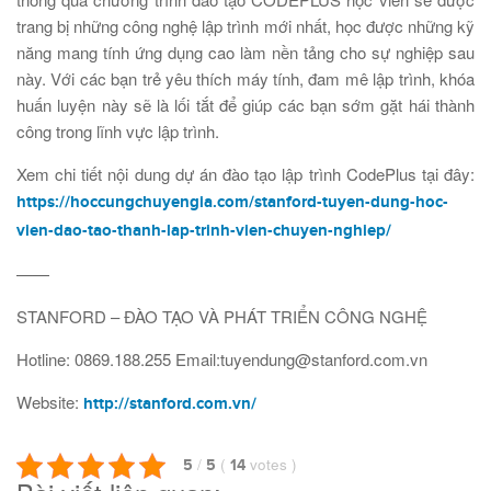
trang bị những công nghệ lập trình mới nhất, học được những kỹ
năng mang tính ứng dụng cao làm nền tảng cho sự nghiệp sau
này. Với các bạn trẻ yêu thích máy tính, đam mê lập trình, khóa
huấn luyện này sẽ là lối tắt để giúp các bạn sớm gặt hái thành
công trong lĩnh vực lập trình.
Xem chi tiết nội dung dự án đào tạo lập trình CodePlus tại đây:
https://hoccungchuyengia.com/stanford-tuyen-dung-hoc-
vien-dao-tao-thanh-lap-trinh-vien-chuyen-nghiep/
——
STANFORD – ĐÀO TẠO VÀ PHÁT TRIỂN CÔNG NGHỆ
Hotline: 0869.188.255 Email:tuyendung@stanford.com.vn
Website:
http://stanford.com.vn/
/
(
votes
)
5
5
14