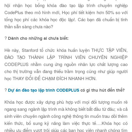
hội nhận học bổng khóa đào tạo lập trình chuyên nghiệp
CodePlus theo mô hình mới, Học phí tiết kiệm hơn 50% so với
tổng học phí các khóa học độc lập!. Các bạn đã chuẩn bị tinh
thần sẵn sàng chưa nào?
?
Dành cho những ai chưa biết:
Hè này, Stanford tổ chức khóa huấn luyện THỰC TẬP VIÊN,
ĐÀO TẠO THÀNH LẬP TRÌNH VIÊN CHUYÊN NGHIỆP
CODEPLUS nhằm cung ứng nguồn nhân lực chất lượng cao
cho thị trường vẫn đang thiếu trầm trọng cũng như giúp người
học THAY ĐỔI ĐỂ CHẠM ĐÍCH NHANH HƠN.
?
Dự án đào tạo lập trình CODEPLUS
có gì thu hút đến thế?
Khóa học được xây dựng phù hợp với mọi đối tượng muốn rẽ
ngang sang ngành lập trình mà không biết bắt đầu từ đâu; và cả
sinh viên chuyên ngành công nghệ thông tin muốn trau dồi thêm
kiến thức, bổ sung kỹ năng làm việc thực tế….Khóa học có
nhiều ưu điểm vượt trội giúp các bạn học viên nhanh chóng tìm