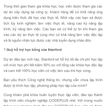
Trong thời gian tham gia khóa học, học viên được tham gia các
dự án xây dựng tại công ty, khách hàng để có khả năng ứng
dụng kiến thức đã học vào thực tế. Nhờ vậy các bạn sẽ được
tích lũy kinh nghiệm làm việc thực tế, nâng cao kỹ năng lập
trình, kỹ năng làm việc. Các bạn sẽ có thể tự tin khi tham gia
vào các dự án thực tế cũng như có khả năng làm việc độc lập
và là nguồn nhân lực được các nhà tuyển dụng chào đón.
?
Quỹ hỗ trợ học bổng của Stanford
Dự án đào tạo mới này, Stanford sẽ hỗ trợ tối đa chi phí học tập
với mức học phí tiết kiệm 50% so với tổng các khóa học độc lập
và cam kết 100% học viên có việc làm sau khi học xong.
Bạn yêu thích Công nghệ thông tin, nhưng vẫn chưa lập trình
được lộ trình học tập, phương pháp học tập của mình?
Cùng khám phá khóa huấn luyện thực tập viên, đào tạo thành
lập trình viên chuyên nghiệp CODEPLUS nhé. Với mong muốn
thông qua chương trình đào tạo CODEPLUS học viên sẽ được