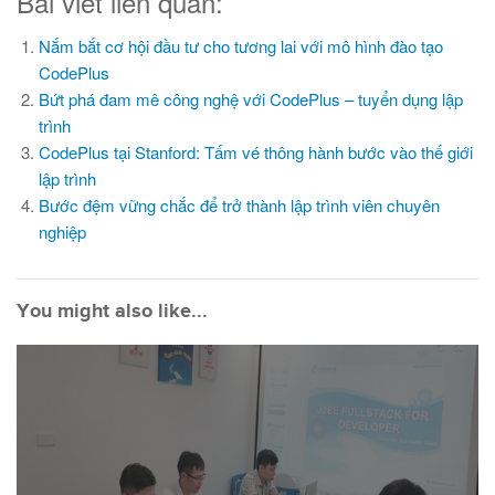
Bài viết liên quan:
Nắm bắt cơ hội đầu tư cho tương lai với mô hình đào tạo
CodePlus
Bứt phá đam mê công nghệ với CodePlus – tuyển dụng lập
trình
CodePlus tại Stanford: Tấm vé thông hành bước vào thế giới
lập trình
Bước đệm vững chắc để trở thành lập trình viên chuyên
nghiệp
You might also like...