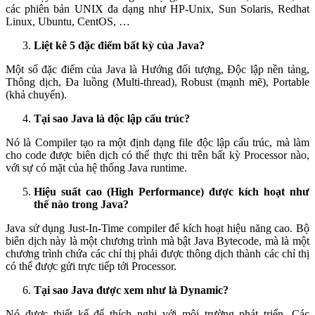
các phiên bản UNIX đa dạng như HP-Unix, Sun Solaris, Redhat
Linux, Ubuntu, CentOS, …
Liệt kê 5 đặc điểm bất kỳ của Java?
Một số đặc điểm của Java là Hướng đối tượng, Độc lập nền tảng,
Thông dịch, Đa luồng (Multi-thread), Robust (mạnh mẽ), Portable
(khả chuyển).
Tại sao Java là độc lập cấu trúc?
Nó là Compiler tạo ra một định dạng file độc lập cấu trúc, mà làm
cho code được biên dịch có thể thực thi trên bất kỳ Processor nào,
với sự có mặt của hệ thống Java runtime.
Hiệu suất cao (High Performance) được kích hoạt như
thế nào trong Java?
Java sử dụng Just-In-Time compiler để kích hoạt hiệu năng cao. Bộ
biên dịch này là một chương trình mà bật Java Bytecode, mà là một
chương trình chứa các chỉ thị phải được thông dịch thành các chỉ thị
có thể được gửi trực tiếp tới Processor.
Tại sao Java được xem như là Dynamic?
Nó được thiết kế để thích nghi với môi trường phát triển. Các