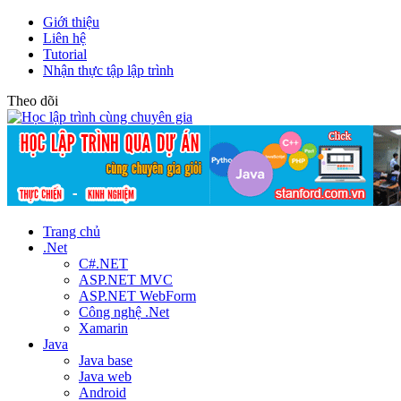
Giới thiệu
Liên hệ
Tutorial
Nhận thực tập lập trình
Theo dõi
Trang chủ
.Net
C#.NET
ASP.NET MVC
ASP.NET WebForm
Công nghệ .Net
Xamarin
Java
Java base
Java web
Android