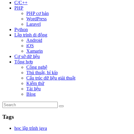
C/C++
PHP
PHP cơ bản
WordPress
Laravel
Python
Lập trình di động
Android
iOS
Xamarin
Cơ sở dữ liệu
Tổng hợp
Công nghệ
Thủ thuật, bí kíp
Cấu trúc dữ liệu giải thuật
Kiểm thử
Tài liệu
Blog
Tags
học lập trình java