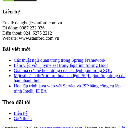
Liên hệ
Email: dangbq@stanford.com.vn
Di động: 0987 232 936
Điện thoại: 024. 6275 2212
Website: www.stanford.com.vn
Bài viết mới
Các thuật ngữ quan trọng trong Spring Framework
Làm việc với Thymeleaf trong lập trình Spring Boot
Giải mã cơ chế hoạt động của các lệnh join trong SQL
Một số cách thức tối ưu hóa câu lệnh SQL giúp ứng dụng của
bạn nhanh hơn
Học lập trình java web với Servlet và JSP bằng công cụ lập
trình Intellij IDEA
Theo dõi tôi
Liên hệ
Giới thiệu