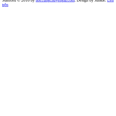
Stanford © 2016 by
hoccungchuyengia.com
. Design by Junkie.
Lên
trên