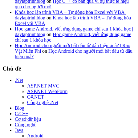
daylaptrinhblog
on
Học C++ cơ bản qua ví dụ thực tế hiệu
quả cho người mới
Khóa học lập trình VBA – Tự động hóa Excel với VBA |
daylaptrinhblog
on
Khóa học lập trình VBA – Tự động hóa
Excel với VBA
Học game Android, viết ứng dụng game chỉ sau 1 khóa học |
daylaptrinhblog
on
Học game Android, viết ứng dụng game
chỉ sau 1 khóa học
Học Android cho người mới bắt đầu từ đâu hiệu quả? | Rao
Vặt Miễn Phí
on
Học Android cho người mới bắt đầu từ đâu
hiệu quả?
Chủ đề
.Net
ASP.NET MVC
ASP.NET WebForm
C#.NET
Công nghệ .Net
Blog
C/C++
Cơ sở dữ liệu
Công nghệ
Java
Android