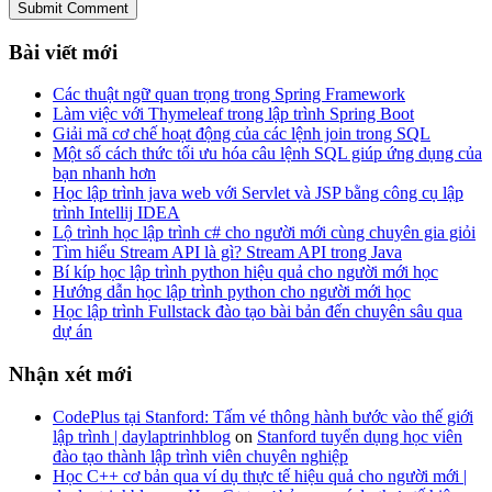
Submit Comment
Bài viết mới
Các thuật ngữ quan trọng trong Spring Framework
Làm việc với Thymeleaf trong lập trình Spring Boot
Giải mã cơ chế hoạt động của các lệnh join trong SQL
Một số cách thức tối ưu hóa câu lệnh SQL giúp ứng dụng của
bạn nhanh hơn
Học lập trình java web với Servlet và JSP bằng công cụ lập
trình Intellij IDEA
Lộ trình học lập trình c# cho người mới cùng chuyên gia giỏi
Tìm hiểu Stream API là gì? Stream API trong Java
Bí kíp học lập trình python hiệu quả cho người mới học
Hướng dẫn học lập trình python cho người mới học
Học lập trình Fullstack đào tạo bài bản đến chuyên sâu qua
dự án
Nhận xét mới
CodePlus tại Stanford: Tấm vé thông hành bước vào thế giới
lập trình | daylaptrinhblog
on
Stanford tuyển dụng học viên
đào tạo thành lập trình viên chuyên nghiệp
Học C++ cơ bản qua ví dụ thực tế hiệu quả cho người mới |