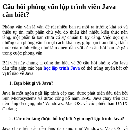
Câu hỏi phỏng vấn lập trình viên Java
cần biết?
Phỏng vấn vẫn là vấn đề rất nhiều bạn ra mới ra trường khá sợ và
thiếu tự tin, một phần chủ yếu do thiếu khá nhiều kiến thức nền
tảng, một phần là bạn chưa có sự chuẩn bị kỹ càng. Việc đọc qua
những câu phỏng vấn là một cách khá hay, giúp bạn trau dồi lại kiến
thức của mình cũng như làm quen dần với các câu hỏi bạn sẽ gặp
trong cuộc phỏng vấn.
Bài viết này chúng ta cùng tìm hiểu về 30 câu hỏi phỏng vấn Java
đầu tiên giúp các bạn
học lập trình Java
có thể trúng tuyển bất cứ
vị trí nào về Java.
Bạn biết gì về Java?
Java là một ngôn ngữ lập trình cấp cao, được phát triển đầu tiên bởi
Sun Microsystems và được công bố năm 1995. Java chạy trên các
nền tảng đa dạng, như Windows, Mac OS, và các phiên bản UNIX
đa dạng.
Các nền tảng được hỗ trợ bởi Ngôn ngữ lập trình Java?
Java chạy trên các nền tảng đa dạng, như Windows, Mac OS, và