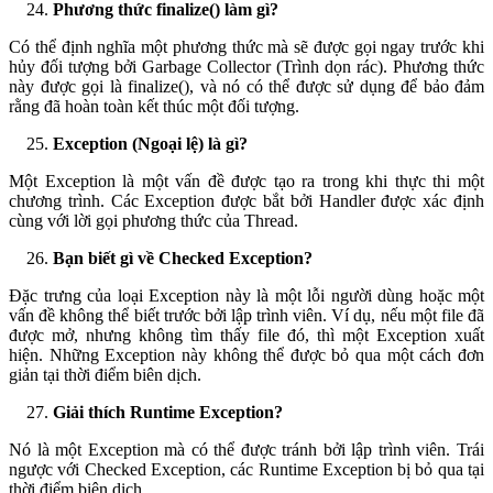
Phương thức finalize() làm gì?
Có thể định nghĩa một phương thức mà sẽ được gọi ngay trước khi
hủy đối tượng bởi Garbage Collector (Trình dọn rác). Phương thức
này được gọi là finalize(), và nó có thể được sử dụng để bảo đảm
rằng đã hoàn toàn kết thúc một đối tượng.
Exception (Ngoại lệ) là gì?
Một Exception là một vấn đề được tạo ra trong khi thực thi một
chương trình. Các Exception được bắt bởi Handler được xác định
cùng với lời gọi phương thức của Thread.
Bạn biết gì về Checked Exception?
Đặc trưng của loại Exception này là một lỗi người dùng hoặc một
vấn đề không thể biết trước bởi lập trình viên. Ví dụ, nếu một file đã
được mở, nhưng không tìm thấy file đó, thì một Exception xuất
hiện. Những Exception này không thể được bỏ qua một cách đơn
giản tại thời điểm biên dịch.
Giải thích Runtime Exception?
Nó là một Exception mà có thể được tránh bởi lập trình viên. Trái
ngược với Checked Exception, các Runtime Exception bị bỏ qua tại
thời điểm biên dịch.