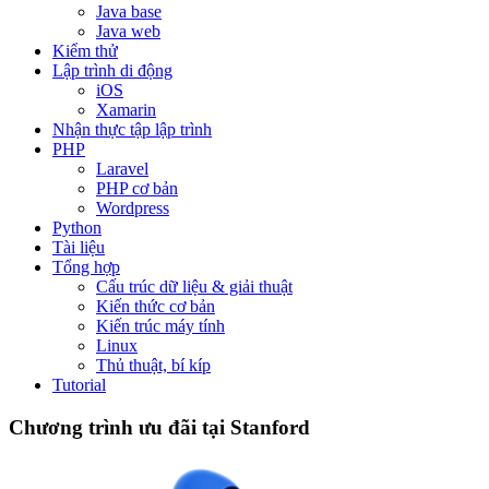
Java base
Java web
Kiểm thử
Lập trình di động
iOS
Xamarin
Nhận thực tập lập trình
PHP
Laravel
PHP cơ bản
Wordpress
Python
Tài liệu
Tổng hợp
Cấu trúc dữ liệu & giải thuật
Kiến thức cơ bản
Kiến trúc máy tính
Linux
Thủ thuật, bí kíp
Tutorial
Chương trình ưu đãi tại Stanford