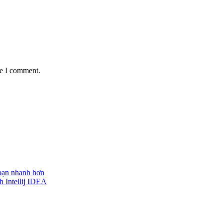
me I comment.
 bạn nhanh hơn
h Intellij IDEA