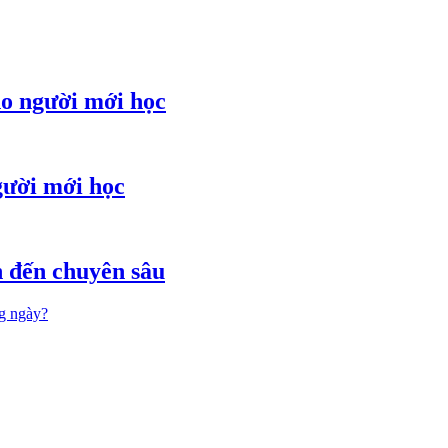
ho người mới học
gười mới học
ản đến chuyên sâu
ng ngày?