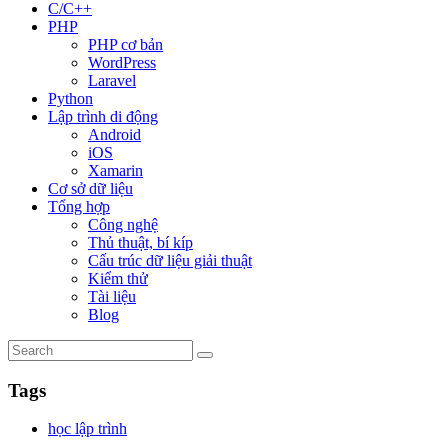
C/C++
PHP
PHP cơ bản
WordPress
Laravel
Python
Lập trình di động
Android
iOS
Xamarin
Cơ sở dữ liệu
Tổng hợp
Công nghệ
Thủ thuật, bí kíp
Cấu trúc dữ liệu giải thuật
Kiểm thử
Tài liệu
Blog
Tags
học lập trình