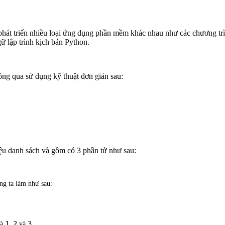
phát triển nhiều loại ứng dụng phần mềm khác nhau như các chương trì
gữ lập trình kịch bản Python.
ông qua sử dụng kỹ thuật đơn giản sau:
liệu danh sách và gồm có 3 phần tử như sau:
úng ta làm như sau:
1
2
3
là
,
và
.