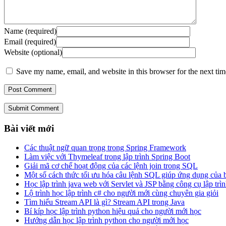
Name (required)
Email (required)
Website (optional)
Save my name, email, and website in this browser for the next ti
Submit Comment
Bài viết mới
Các thuật ngữ quan trọng trong Spring Framework
Làm việc với Thymeleaf trong lập trình Spring Boot
Giải mã cơ chế hoạt động của các lệnh join trong SQL
Một số cách thức tối ưu hóa câu lệnh SQL giúp ứng dụng của
Học lập trình java web với Servlet và JSP bằng công cụ lập trìn
Lộ trình học lập trình c# cho người mới cùng chuyên gia giỏi
Tìm hiểu Stream API là gì? Stream API trong Java
Bí kíp học lập trình python hiệu quả cho người mới học
Hướng dẫn học lập trình python cho người mới học