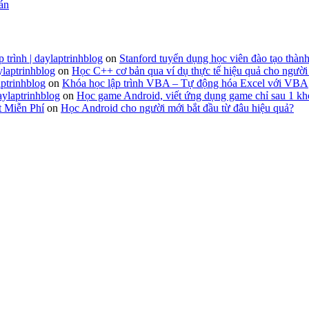
 án
 trình | daylaptrinhblog
on
Stanford tuyển dụng học viên đào tạo thành
ylaptrinhblog
on
Học C++ cơ bản qua ví dụ thực tế hiệu quả cho người
ptrinhblog
on
Khóa học lập trình VBA – Tự động hóa Excel với VBA
aylaptrinhblog
on
Học game Android, viết ứng dụng game chỉ sau 1 kh
t Miễn Phí
on
Học Android cho người mới bắt đầu từ đâu hiệu quả?