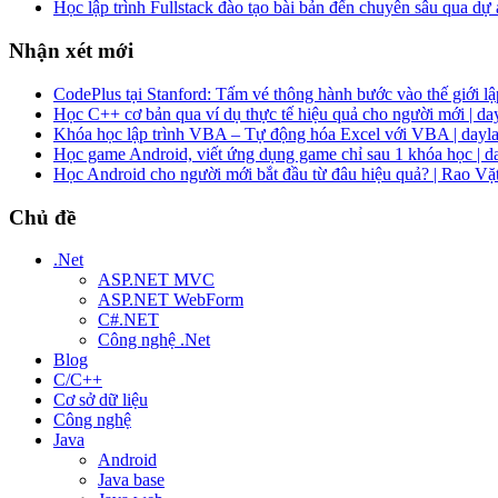
Học lập trình Fullstack đào tạo bài bản đến chuyên sâu qua dự
Nhận xét mới
CodePlus tại Stanford: Tấm vé thông hành bước vào thế giới lập
Học C++ cơ bản qua ví dụ thực tế hiệu quả cho người mới | da
Khóa học lập trình VBA – Tự động hóa Excel với VBA | dayla
Học game Android, viết ứng dụng game chỉ sau 1 khóa học | d
Học Android cho người mới bắt đầu từ đâu hiệu quả? | Rao Vặ
Chủ đề
.Net
ASP.NET MVC
ASP.NET WebForm
C#.NET
Công nghệ .Net
Blog
C/C++
Cơ sở dữ liệu
Công nghệ
Java
Android
Java base