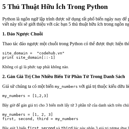
5 Thủ Thuật Hữu Ích Trong Python
Python là ngôn ngữ lập trình được sử dụng rất phổ biến ngày nay để 
viết này tôi sẽ giới thiệu với các bạn 5 thủ thuật hữu ích trong ngôn n
1. Đảo Ngược Chuỗi
Thao tác đảo ngược một chuỗi trong Python có thể được thực hiện th
site_domain =  "codehub.vn"

Không có gì là phức tạp phải không nào.
2. Gán Giá Trị Cho Nhiều Biến Từ Phần Tử Trong Danh Sách
Giả sử chúng ta có một biến
với giá trị thuộc kiểu dữu 
my_numbers
Bây giờ để gán giá trị cho 3 biến mới lấy từ 3 phần tử của danh sách trên ch
my_numbers = [1, 2, 3]

first
second
third
Bây giờ 3 biến
,
và
lúc này nhận 3 giá trị tương ứng 