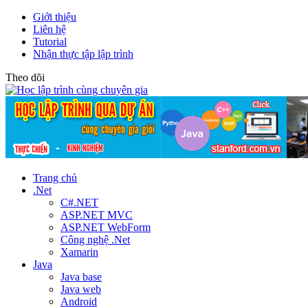
Giới thiệu
Liên hệ
Tutorial
Nhận thực tập lập trình
Theo dõi
Trang chủ
.Net
C#.NET
ASP.NET MVC
ASP.NET WebForm
Công nghệ .Net
Xamarin
Java
Java base
Java web
Android