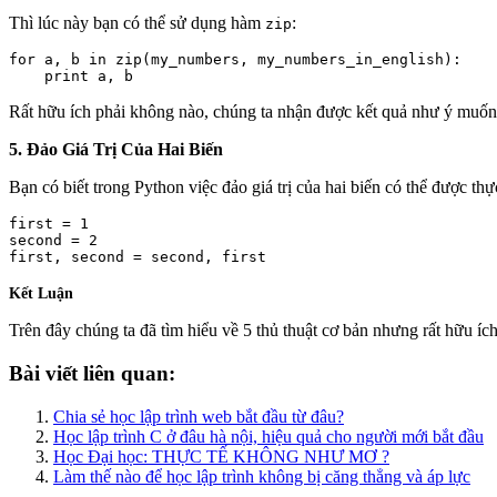
Thì lúc này bạn có thể sử dụng hàm
:
zip
for a, b in zip(my_numbers, my_numbers_in_english):

    print a, b
Rất hữu ích phải không nào, chúng ta nhận được kết quả như ý muốn v
5. Đảo Giá Trị Của Hai Biến
Bạn có biết trong Python việc đảo giá trị của hai biến có thể được thự
first = 1

second = 2

Kết Luận
Trên đây chúng ta đã tìm hiểu về 5 thủ thuật cơ bản nhưng rất hữu ích
Bài viết liên quan:
Chia sẻ học lập trình web bắt đầu từ đâu?
Học lập trình C ở đâu hà nội, hiệu quả cho người mới bắt đầu
Học Đại học: THỰC TẾ KHÔNG NHƯ MƠ ?
Làm thế nào để học lập trình không bị căng thẳng và áp lực