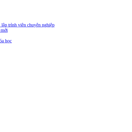
 lập trình viên chuyên nghiệp
 mới
óa học