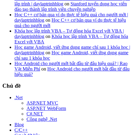
lập trình | daylaptrinhblog
on
Stanford tuyển dụng học viên
đào tạo thành lập trình viên chuyên nghiệp
Học C++ cơ bản qua ví dụ thực tế hiệu quả cho người mới |
daylaptrinhblog
on
Học C++ cơ bản qua ví dụ thực tế hiệu
quả cho người mới
Khóa học lập trình VBA – Tự động hóa Excel với VBA |
daylaptrinhblog
on
Khóa học lập trình VBA – Tự động hóa
Excel với VBA
Học game Android, viết ứng dụng game chỉ sau 1 khóa học |
daylaptrinhblog
on
Học game Android, viết ứng dụng game
chỉ sau 1 khóa học
Học Android cho người mới bắt đầu từ đâu hiệu quả? | Rao
Vặt Miễn Phí
on
Học Android cho người mới bắt đầu từ đâu
hiệu quả?
Chủ đề
.Net
ASP.NET MVC
ASP.NET WebForm
C#.NET
Công nghệ .Net
Blog
C/C++