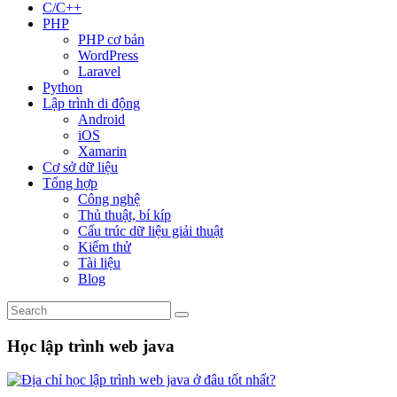
C/C++
PHP
PHP cơ bản
WordPress
Laravel
Python
Lập trình di động
Android
iOS
Xamarin
Cơ sở dữ liệu
Tổng hợp
Công nghệ
Thủ thuật, bí kíp
Cấu trúc dữ liệu giải thuật
Kiểm thử
Tài liệu
Blog
Học lập trình web java