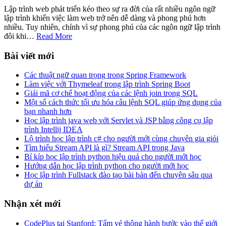
Lập trình web phát triển kéo theo sự ra đời của rất nhiều ngôn ngữ
lập trình khiến việc làm web trở nên dễ dàng và phong phú hơn
nhiều. Tuy nhiên, chính vì sự phong phú của các ngôn ngữ lập trình
đôi khi…
Read More
Bài viết mới
Các thuật ngữ quan trọng trong Spring Framework
Làm việc với Thymeleaf trong lập trình Spring Boot
Giải mã cơ chế hoạt động của các lệnh join trong SQL
Một số cách thức tối ưu hóa câu lệnh SQL giúp ứng dụng của
bạn nhanh hơn
Học lập trình java web với Servlet và JSP bằng công cụ lập
trình Intellij IDEA
Lộ trình học lập trình c# cho người mới cùng chuyên gia giỏi
Tìm hiểu Stream API là gì? Stream API trong Java
Bí kíp học lập trình python hiệu quả cho người mới học
Hướng dẫn học lập trình python cho người mới học
Học lập trình Fullstack đào tạo bài bản đến chuyên sâu qua
dự án
Nhận xét mới
CodePlus tại Stanford: Tấm vé thông hành bước vào thế giới