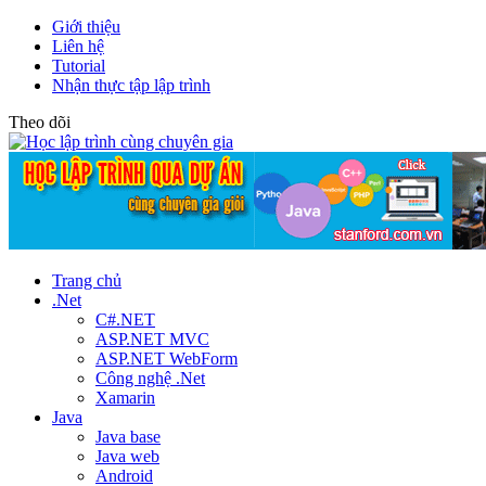
Giới thiệu
Liên hệ
Tutorial
Nhận thực tập lập trình
Theo dõi
Trang chủ
.Net
C#.NET
ASP.NET MVC
ASP.NET WebForm
Công nghệ .Net
Xamarin
Java
Java base
Java web
Android