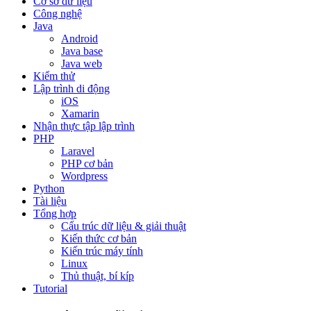
Cơ sở dữ liệu
Công nghệ
Java
Android
Java base
Java web
Kiểm thử
Lập trình di động
iOS
Xamarin
Nhận thực tập lập trình
PHP
Laravel
PHP cơ bản
Wordpress
Python
Tài liệu
Tổng hợp
Cấu trúc dữ liệu & giải thuật
Kiến thức cơ bản
Kiến trúc máy tính
Linux
Thủ thuật, bí kíp
Tutorial