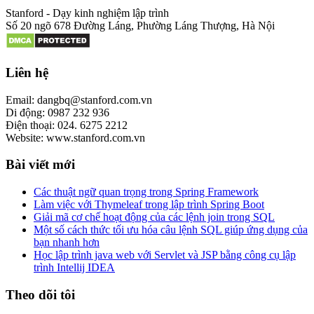
Stanford - Dạy kinh nghiệm lập trình
Số 20 ngõ 678 Đường Láng, Phường Láng Thượng, Hà Nội
Liên hệ
Email: dangbq@stanford.com.vn
Di động: 0987 232 936
Điện thoại: 024. 6275 2212
Website: www.stanford.com.vn
Bài viết mới
Các thuật ngữ quan trọng trong Spring Framework
Làm việc với Thymeleaf trong lập trình Spring Boot
Giải mã cơ chế hoạt động của các lệnh join trong SQL
Một số cách thức tối ưu hóa câu lệnh SQL giúp ứng dụng của
bạn nhanh hơn
Học lập trình java web với Servlet và JSP bằng công cụ lập
trình Intellij IDEA
Theo dõi tôi