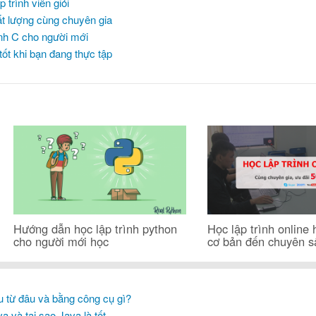
 trình viên giỏi
hất lượng cùng chuyên gia
ình C cho người mới
tốt khi bạn đang thực tập
Hướng dẫn học lập trình python
Học lập trình online h
cho người mới học
cơ bản đến chuyên 
ầu từ đâu và bằng công cụ gì?
a và tại sao Java là tốt