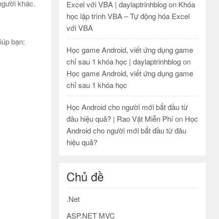
người khác.
Excel với VBA | daylaptrinhblog
on
Khóa
học lập trình VBA – Tự động hóa Excel
với VBA
iúp bạn:
Học game Android, viết ứng dụng game
chỉ sau 1 khóa học | daylaptrinhblog
on
Học game Android, viết ứng dụng game
chỉ sau 1 khóa học
Học Android cho người mới bắt đầu từ
đâu hiệu quả? | Rao Vặt Miễn Phí
on
Học
Android cho người mới bắt đầu từ đâu
hiệu quả?
Chủ đề
.Net
ASP.NET MVC