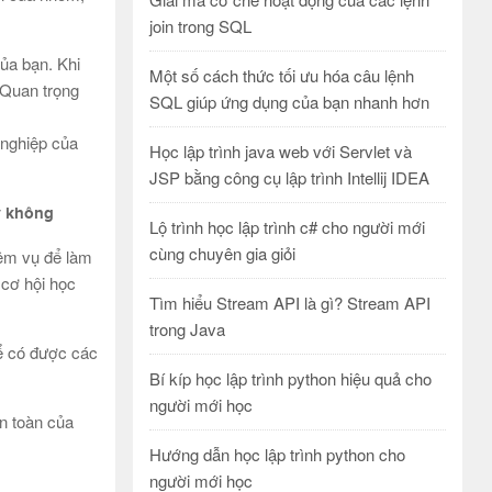
join trong SQL
của bạn. Khi
Một số cách thức tối ưu hóa câu lệnh
 Quan trọng
SQL giúp ứng dụng của bạn nhanh hơn
 nghiệp của
Học lập trình java web với Servlet và
JSP bằng công cụ lập trình Intellij IDEA
y không
Lộ trình học lập trình c# cho người mới
cùng chuyên gia giỏi
iệm vụ để làm
 cơ hội học
Tìm hiểu Stream API là gì? Stream API
trong Java
 để có được các
Bí kíp học lập trình python hiệu quả cho
người mới học
n toàn của
Hướng dẫn học lập trình python cho
người mới học