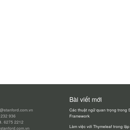
Bài viết mới
q@stanford.com.vn
Các thuật ngữ quan trọng trong 
 232 936
Framework
24. 6275 2212
Làm việc với Thymeleaf trong lập 
stanford.com.vn