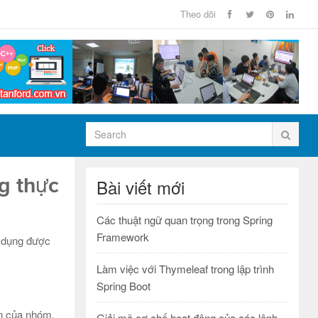
Theo dõi
g thực
Bài viết mới
Các thuật ngữ quan trọng trong Spring
Framework
n dụng được
Làm việc với Thymeleaf trong lập trình
Spring Boot
ần của nhóm,
Giải mã cơ chế hoạt động của các lệnh