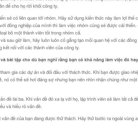
n để cho họ rời khỏi công ty.
iển sẽ có liên quan tới nhóm. Hãy sử dụng kiến thức này làm lợi thế 
với đồng nghiệp của mình thì làm việc nhóm cũng sẽ được cái thiển.
loại bỏ một thành viên tốt trong nhóm cả.
ưa và sau giờ làm, hãy luôn luôn cố gắng tạo mối quan hệ với các đồng
g kết nối với các thành viên của công ty.
n và bài tập cho dù bạn nghĩ rằng bạn có khả năng làm việc đó ha
n tham gia các dự án và đối đầu với thách thức. Khi bạn được giao nh
mẻ, nó có thể sẽ hơi đáng sợ nhưng bạn nên nhìn nhận chúng như một
ấn đề tài ba. Khi vấn đề đó xa lạ với họ, lập trình viên sẽ làm tất cả
hiểu và hiểu rõ vấn đề.
ết vấn đề của bạn đang được thử thách. Hãy thử bước ra ngoài vùng a