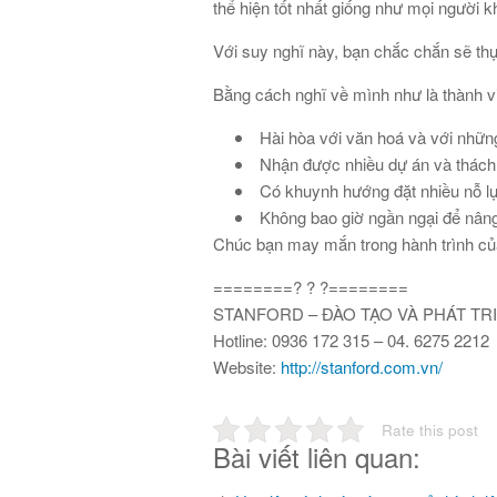
thể hiện tốt nhất giống như mọi người
Với suy nghĩ này, bạn chắc chắn sẽ thực
Bằng cách nghĩ về mình như là thành vi
Hài hòa với văn hoá và với nhữn
Nhận được nhiều dự án và thách t
Có khuynh hướng đặt nhiều nỗ lự
Không bao giờ ngần ngại để nâng
Chúc bạn may mắn trong hành trình củ
========
?
?
?========
STANFORD – ĐÀO TẠO VÀ PHÁT T
Hotline: 0936 172 315 – 04. 6275 2212
Website:
http://stanford.com.vn/
Rate this post
Bài viết liên quan: