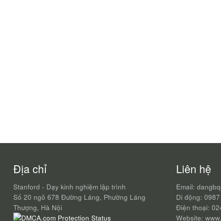
Địa chỉ
Liên hệ
Stanford - Dạy kinh nghiệm lập trình
Email: dangb
Số 20 ngõ 678 Đường Láng, Phường Láng
Di động: 0987
Thượng, Hà Nội
Điện thoại: 0
Website: www.