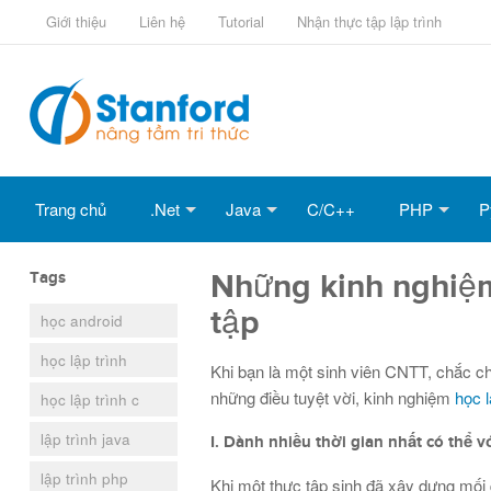
Giới thiệu
Liên hệ
Tutorial
Nhận thực tập lập trình
Trang chủ
.Net
Java
C/C++
PHP
P
Tags
Những kinh nghiệm 
tập
học android
học lập trình
Khi bạn là một sinh viên CNTT, chắc ch
những điều tuyệt vời, kinh nghiệm
học l
học lập trình c
lập trình java
I. Dành nhiều thời gian nhất có thể 
lập trình php
Khi một thực tập sinh đã xây dựng mối