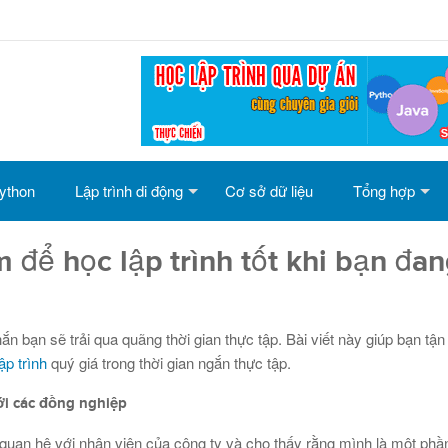
ython
Lập trình di động
Cơ sở dữ liệu
Tổng hợp
để học lập trình tốt khi bạn đan
ắn bạn sẽ trải qua quãng thời gian thực tập. Bài viết này giúp bạn tậ
ập trình
quý giá trong thời gian ngắn thực tập.
với các đồng nghiệp
 quan hệ với nhân viên của công ty và cho thấy rằng mình là một ph