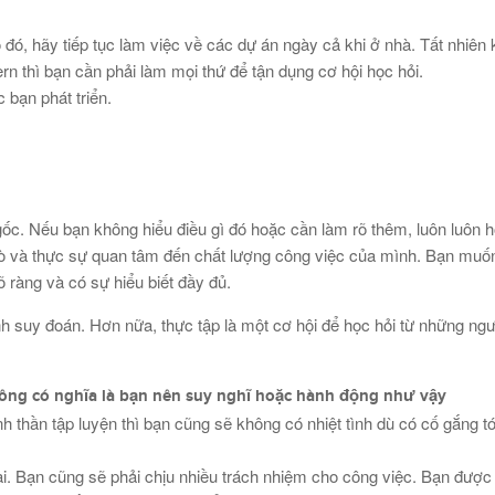
đó, hãy tiếp tục làm việc về các dự án ngày cả khi ở nhà. Tất nhiên 
rn thì bạn cần phải làm mọi thứ để tận dụng cơ hội học hỏi.
 bạn phát triển.
ốc. Nếu bạn không hiểu điều gì đó hoặc cần làm rõ thêm, luôn luôn h
mò và thực sự quan tâm đến chất lượng công việc của mình. Bạn muố
 ràng và có sự hiểu biết đầy đủ.
nh suy đoán. Hơn nữa, thực tập là một cơ hội để học hỏi từ những ngư
không có nghĩa là bạn nên suy nghĩ hoặc hành động như vậy
nh thần tập luyện thì bạn cũng sẽ không có nhiệt tình dù có cố gắng tớ
ai. Bạn cũng sẽ phải chịu nhiều trách nhiệm cho công việc. Bạn đượ