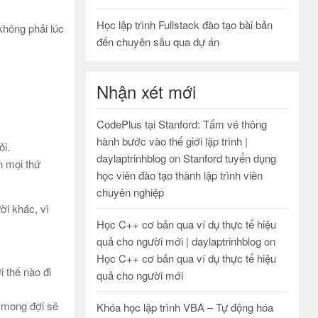
Học lập trình Fullstack đào tạo bài bản
không phải lúc
đến chuyên sâu qua dự án
Nhận xét mới
CodePlus tại Stanford: Tấm vé thông
hành bước vào thế giới lập trình |
ỏi.
daylaptrinhblog
on
Stanford tuyển dụng
n mọi thứ
học viên đào tạo thành lập trình viên
chuyên nghiệp
ời khác, vì
Học C++ cơ bản qua ví dụ thực tế hiệu
quả cho người mới | daylaptrinhblog
on
Học C++ cơ bản qua ví dụ thực tế hiệu
i thế nào đi
quả cho người mới
c mong đợi sẽ
Khóa học lập trình VBA – Tự động hóa