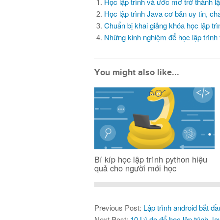
Học lập trình và ước mơ trở thành lập
Học lập trình Java cơ bản uy tin, c
Chuẩn bị khai giảng khóa học lập tr
Những kinh nghiệm để học lập trình 
You might also like...
Bí kíp học lập trình python hiệu
quả cho người mới học
Previous Post:
Lập trình android bắt đ
Next Post:
10 Lý do để học lập trình Jav