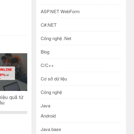
ASP.NET WebForm
C#.NET
Công nghệ .Net
Blog
C/C++
Cơ sở dữ liệu
Công nghệ
iệu quả từ
sâu
Java
Android
Java base