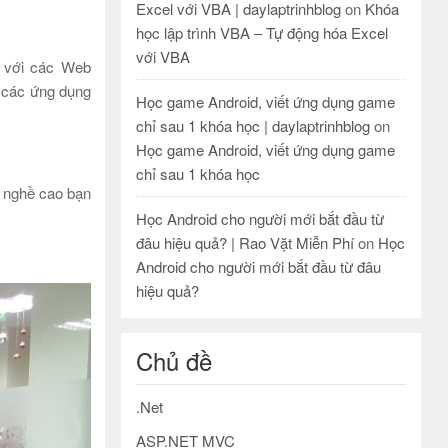
Excel với VBA | daylaptrinhblog
on
Khóa
học lập trình VBA – Tự động hóa Excel
với VBA
o với các Web
 các ứng dụng
Học game Android, viết ứng dụng game
chỉ sau 1 khóa học | daylaptrinhblog
on
Học game Android, viết ứng dụng game
chỉ sau 1 khóa học
y nghề cao bạn
Học Android cho người mới bắt đầu từ
đâu hiệu quả? | Rao Vặt Miễn Phí
on
Học
Android cho người mới bắt đầu từ đâu
hiệu quả?
Chủ đề
.Net
ASP.NET MVC