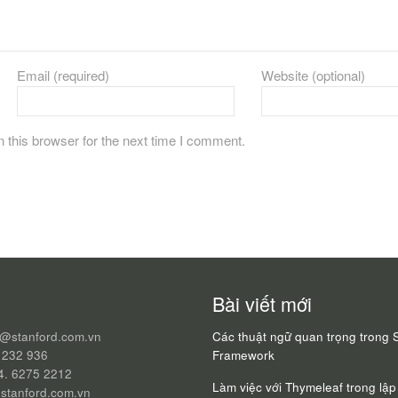
Email (required)
Website (optional)
 this browser for the next time I comment.
Bài viết mới
q@stanford.com.vn
Các thuật ngữ quan trọng trong 
 232 936
Framework
24. 6275 2212
Làm việc với Thymeleaf trong lập 
stanford.com.vn