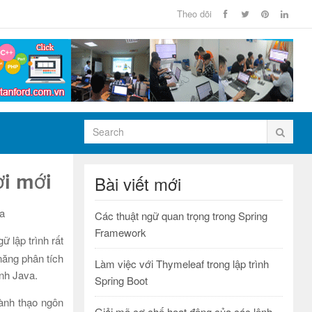
Theo dõi
ời mới
Bài viết mới
va
Các thuật ngữ quan trọng trong Spring
Framework
ữ lập trình rất
năng phân tích
Làm việc với Thymeleaf trong lập trình
ình Java.
Spring Boot
hành thạo ngôn
Giải mã cơ chế hoạt động của các lệnh