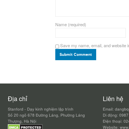
Name (required)
Save my name, email, and website in
Submit Comment
Địa chỉ
Liên hệ
Stanford - Dạy kinh nghiệm lập trình
Email: dangb
Số 20 ngõ 678 Đường Láng, Phường Láng
Di động: 0987
Thượng, Hà Nội
Điện thoại: 0
Website: www.