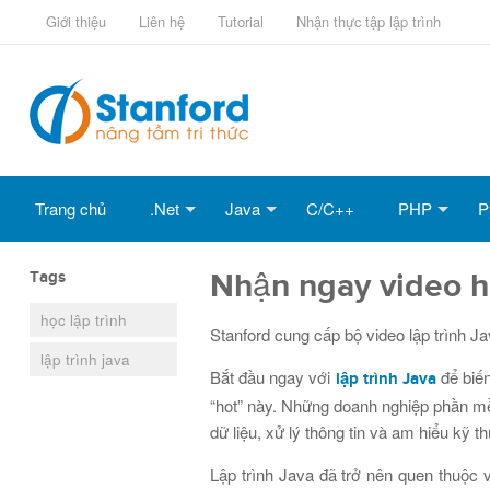
Giới thiệu
Liên hệ
Tutorial
Nhận thực tập lập trình
Trang chủ
.Net
Java
C/C++
PHP
P
Tags
Nhận ngay video h
học lập trình
Stanford cung cấp bộ video lập trình J
lập trình java
Bắt đầu ngay với
để biế
lập trình Java
“hot” này. Những doanh nghiệp phần mề
dữ liệu, xử lý thông tin và am hiểu kỹ 
Lập trình Java đã trở nên quen thuộc v