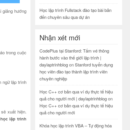
Học lập trình Fullstack đào tạo bài bản
ài giảng hướng
đến chuyên sâu qua dự án
Nhận xét mới
CodePlus tại Stanford: Tấm vé thông
đáo trong cuộc
hành bước vào thế giới lập trình |
daylaptrinhblog
on
Stanford tuyển dụng
học viên đào tạo thành lập trình viên
chuyên nghiệp
 ngữ lập trình
Học C++ cơ bản qua ví dụ thực tế hiệu
quả cho người mới | daylaptrinhblog
on
Học C++ cơ bản qua ví dụ thực tế hiệu
sẽ xuất hiện.
quả cho người mới
,
học lập trình
Khóa học lập trình VBA – Tự động hóa