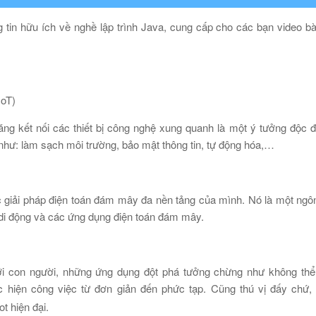
g tin hữu ích về nghề lập trình Java, cung cấp cho các bạn video b
IoT)
 năng kết nối các thiết bị công nghệ xung quanh là một ý tưởng độc 
như: làm sạch môi trường, bảo mật thông tin, tự động hóa,…
ác giải pháp điện toán đám mây đa nền tảng của mình. Nó là một ngôn
bị di động và các ứng dụng điện toán đám mây.
ới con người, những ứng dụng đột phá tưởng chừng như không thể 
c hiện công việc từ đơn giản đến phức tạp. Cũng thú vị đấy chứ
t hiện đại.