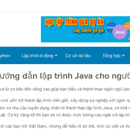
ython
Lập trình di động
Cơ sở dữ liệu
Tổng hợp
ướng dẫn lập trình Java cho ngư
ava từ cơ bản đến nâng cao giúp bạn hiểu và thành thạo ngôn ngữ Ja
n mơ ước trở thành lập trình viên giỏi, xây dựng sự nghiệp với ngôn ng
m có nhu cầu tuyển dụng nhân tố thành thạo lập trình Java, có khả 
thuật. Có kỹ năng tốt thì bạn sẽ có được mức lương cao ngất với lập tr
ới các bạn trẻ Việt Nam, nhưng để hiểu rõ lợi thế, tính ưu việt và t