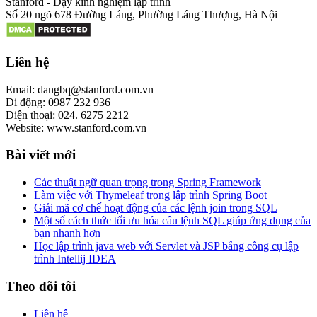
Stanford - Dạy kinh nghiệm lập trình
Số 20 ngõ 678 Đường Láng, Phường Láng Thượng, Hà Nội
Liên hệ
Email: dangbq@stanford.com.vn
Di động: 0987 232 936
Điện thoại: 024. 6275 2212
Website: www.stanford.com.vn
Bài viết mới
Các thuật ngữ quan trọng trong Spring Framework
Làm việc với Thymeleaf trong lập trình Spring Boot
Giải mã cơ chế hoạt động của các lệnh join trong SQL
Một số cách thức tối ưu hóa câu lệnh SQL giúp ứng dụng của
bạn nhanh hơn
Học lập trình java web với Servlet và JSP bằng công cụ lập
trình Intellij IDEA
Theo dõi tôi
Liên hệ