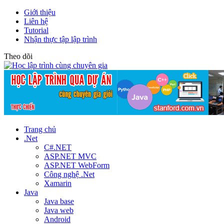
Giới thiệu
Liên hệ
Tutorial
Nhận thực tập lập trình
Theo dõi
Trang chủ
.Net
C#.NET
ASP.NET MVC
ASP.NET WebForm
Công nghệ .Net
Xamarin
Java
Java base
Java web
Android