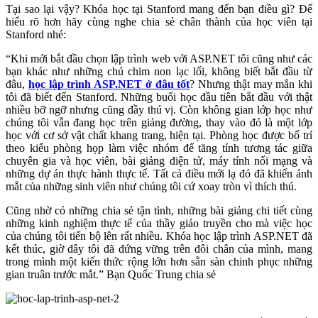
Tại sao lại vậy? Khóa học tại Stanford mang đến bạn điều gì? Để
hiểu rõ hơn hãy cùng nghe chia sẻ chân thành của học viên tại
Stanford nhé:
“Khi mới bắt đầu chọn lập trình web với ASP.NET tôi cũng như các
bạn khác như những chú chim non lạc lối, không biết bắt đầu từ
đâu,
học lập trình ASP.NET ở đâu tốt
? Nhưng thật may mắn khi
tôi đã biết đến Stanford. Những buổi học đầu tiên bắt đầu với thật
nhiều bỡ ngỡ nhưng cũng đầy thú vị. Còn không gian lớp học như
chúng tôi vẫn đang học trên giảng đường, thay vào đó là một lớp
học với cơ sở vật chất khang trang, hiện tại. Phòng học được bố trí
theo kiểu phòng họp làm việc nhóm để tăng tính tương tác giữa
chuyên gia và học viên, bài giảng điện tử, máy tính nối mạng và
những dự án thực hành thực tế. Tất cả điều mới lạ đó đã khiến ánh
mắt của những sinh viên như chúng tôi cứ xoay tròn vì thích thú.
Cũng nhờ có những chia sẻ tận tình, những bài giảng chi tiết cùng
những kinh nghiệm thực tế của thầy giáo truyền cho mà việc học
của chúng tôi tiến bộ lên rất nhiều. Khóa học lập trình ASP.NET đã
kết thúc, giờ đây tôi đã đứng vững trên đôi chân của mình, mang
trong mình một kiến thức rộng lớn hơn sẵn sàn chinh phục những
gian truân trước mắt.” Bạn Quốc Trung chia sẻ