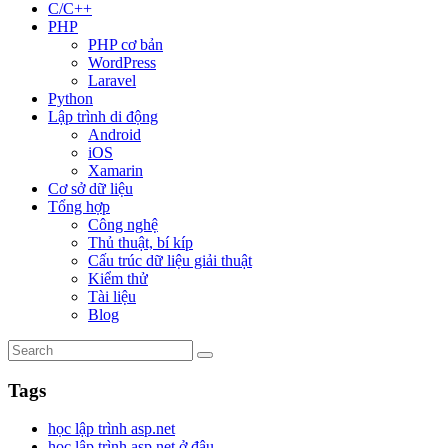
C/C++
PHP
PHP cơ bản
WordPress
Laravel
Python
Lập trình di động
Android
iOS
Xamarin
Cơ sở dữ liệu
Tổng hợp
Công nghệ
Thủ thuật, bí kíp
Cấu trúc dữ liệu giải thuật
Kiểm thử
Tài liệu
Blog
Tags
học lập trình asp.net
học lập trình asp.net ở đâu