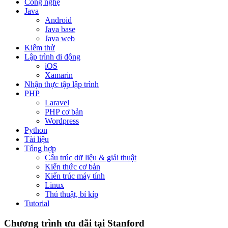
Công nghệ
Java
Android
Java base
Java web
Kiểm thử
Lập trình di động
iOS
Xamarin
Nhận thực tập lập trình
PHP
Laravel
PHP cơ bản
Wordpress
Python
Tài liệu
Tổng hợp
Cấu trúc dữ liệu & giải thuật
Kiến thức cơ bản
Kiến trúc máy tính
Linux
Thủ thuật, bí kíp
Tutorial
Chương trình ưu đãi tại Stanford