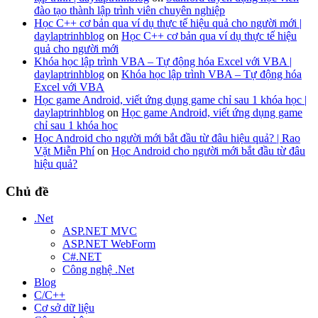
đào tạo thành lập trình viên chuyên nghiệp
Học C++ cơ bản qua ví dụ thực tế hiệu quả cho người mới |
daylaptrinhblog
on
Học C++ cơ bản qua ví dụ thực tế hiệu
quả cho người mới
Khóa học lập trình VBA – Tự động hóa Excel với VBA |
daylaptrinhblog
on
Khóa học lập trình VBA – Tự động hóa
Excel với VBA
Học game Android, viết ứng dụng game chỉ sau 1 khóa học |
daylaptrinhblog
on
Học game Android, viết ứng dụng game
chỉ sau 1 khóa học
Học Android cho người mới bắt đầu từ đâu hiệu quả? | Rao
Vặt Miễn Phí
on
Học Android cho người mới bắt đầu từ đâu
hiệu quả?
Chủ đề
.Net
ASP.NET MVC
ASP.NET WebForm
C#.NET
Công nghệ .Net
Blog
C/C++
Cơ sở dữ liệu