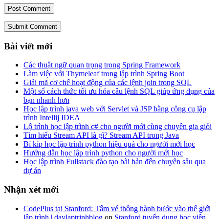
Submit Comment
Bài viết mới
Các thuật ngữ quan trọng trong Spring Framework
Làm việc với Thymeleaf trong lập trình Spring Boot
Giải mã cơ chế hoạt động của các lệnh join trong SQL
Một số cách thức tối ưu hóa câu lệnh SQL giúp ứng dụng của
bạn nhanh hơn
Học lập trình java web với Servlet và JSP bằng công cụ lập
trình Intellij IDEA
Lộ trình học lập trình c# cho người mới cùng chuyên gia giỏi
Tìm hiểu Stream API là gì? Stream API trong Java
Bí kíp học lập trình python hiệu quả cho người mới học
Hướng dẫn học lập trình python cho người mới học
Học lập trình Fullstack đào tạo bài bản đến chuyên sâu qua
dự án
Nhận xét mới
CodePlus tại Stanford: Tấm vé thông hành bước vào thế giới
lập trình | daylaptrinhblog
on
Stanford tuyển dụng học viên