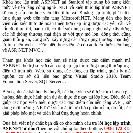
Khóa học lập trình ASP.NET tại Stanford tập trung bổ sung kiến
thức về nền tảng công nghệ .NET và kiến thức lập trình ASP.NET
sẽ cung cấp cho học viên kiến thức và kỹ năng lập trình, phát triển
ứng dụng web trên nền tảng Microsoft.NET. Mang đến cho học
viên các kiến thức để hoàn thiện hơn đáp ứng được các yêu cầu về
tốc độ thực thi, bảo mật, có thể sử dụng công nghệ này xây dựng
các hệ thống thương mại điện tử với quy mô lớn, đồng thời cũng
giảm thời gian, công sức xây dựng các ứng dụng thương mại điện
tử trên nền web… Đặc biệt, học viên sẽ có các kiến thức nền tảng
về ASP. NET MVC…
Tham gia khóa học các bạn sẽ nắm được các điểm mạnh mà
ASP.NET hỗ trợ so với các công cụ lập trình ứng dụng thương mại
điện tử trên nền Web, sử dụng các công cụ lập trình, quản lý mã
nguồn, cơ sở dữ liệu bao gồm: Visual Studio 2010, Team
Foundation Server, SQL Server…
Bên cạnh các bài học lý thuyết, các học viên sẽ được các chuyên gia
hướng dẫn thực hành trên dự án thực tế ngay tại lớp học. Điều đó sẽ
giúp các học viên hiểu được các đặc điểm của nền tảng .NET, sử
dụng môi trường .NET để viết mã, tối ưu hóa phần mềm, dò lỗi, các
giải pháp bảo mật và triển khai ứng dụng hoàn chỉnh.
Qua bài viết này chắc bạn đã có cho mình câu trả lời
học lập trình
ASP.NET ở đâu
?Liên hệ với chúng tôi theo hotline:
0936 172 315