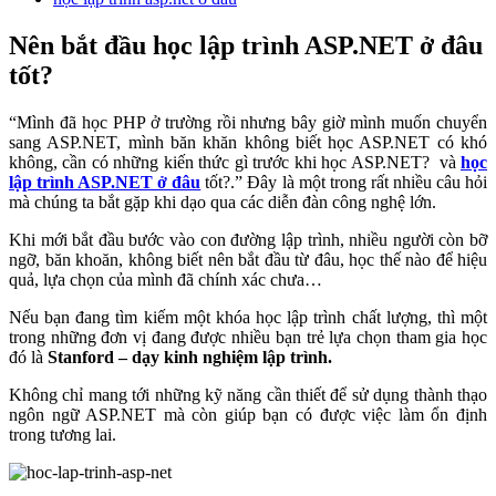
Nên bắt đầu học lập trình ASP.NET ở đâu
tốt?
“Mình đã học PHP ở trường rồi nhưng bây giờ mình muốn chuyển
sang ASP.NET, mình băn khăn không biết học ASP.NET có khó
không, cần có những kiến thức gì trước khi học ASP.NET? và
học
lập trình ASP.NET ở đâu
tốt?.” Đây là một trong rất nhiều câu hỏi
mà chúng ta bắt gặp khi dạo qua các diễn đàn công nghệ lớn.
Khi mới bắt đầu bước vào con đường lập trình, nhiều người còn bỡ
ngỡ, băn khoăn, không biết nên bắt đầu từ đâu, học thế nào để hiệu
quả, lựa chọn của mình đã chính xác chưa…
Nếu bạn đang tìm kiếm một khóa học lập trình chất lượng, thì một
trong những đơn vị đang được nhiều bạn trẻ lựa chọn tham gia học
đó là
Stanford – dạy kinh nghiệm lập trình.
Không chỉ mang tới những kỹ năng cần thiết để sử dụng thành thạo
ngôn ngữ ASP.NET mà còn giúp bạn có được việc làm ổn định
trong tương lai.