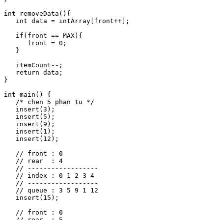
int removeData(){

   int data = intArray[front++];

   if(front == MAX){

      front = 0;

   }

   itemCount--;

   return data;  

}

int main() {

   /* chen 5 phan tu */

   insert(3);

   insert(5);

   insert(9);

   insert(1);

   insert(12);

   // front : 0

   // rear  : 4

   // ------------------

   // index : 0 1 2 3 4 

   // ------------------

   // queue : 3 5 9 1 12

   insert(15);

   // front : 0

   // rear  : 5
