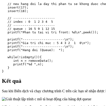
   // neu hang doi la day thi phan tu se khong duoc che
   insert(17);

   insert(18);

   // ----------------------

   // index : 0  1 2 3 4  5

   // ----------------------

   // queue : 16 5 9 1 12 15

   printf("Phan tu tai vi tri front: %d\n",peek());

   printf("----------------------\n");

   printf("Gia tri chi muc : 5 4 3 2  1  0\n");

   printf("----------------------\n");

   printf("Hang doi (Queue):  ");

   while(!isEmpty()){

      int n = removeData();           

      printf("%d ",n);

   }   

}
Kết quả
Sau khi Biên dịch và chạy chương trình C trên các bạn sẽ nhận được 