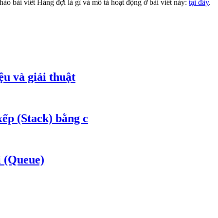
o bài viết Hàng đợi là gì và mô tả hoạt động ở bài viết này:
tại đây
.
ệu và giải thuật
xếp (Stack) bằng c
i (Queue)