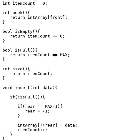
int itemCount = 0;

int peek(){

   return intArray[front];

}

bool isEmpty(){

   return itemCount == 0;

}

bool isFull(){

   return itemCount == MAX;

}

int size(){

   return itemCount;

}  

void insert(int data){

   if(!isFull()){

      if(rear == MAX-1){

         rear = -1;            

      }       

      intArray[++rear] = data;

      itemCount++;

   }

}
