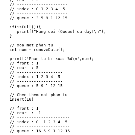
   // ---------------------

   // index : 0 1 2 3 4  5 

   // ---------------------

   // queue : 3 5 9 1 12 15

   if(isFull()){

      printf("Hang doi (Queue) da day!\n");   

   }

   // xoa mot phan tu 

   int num = removeData();

   printf("Phan tu bi xoa: %d\n",num);

   // front : 1

   // rear  : 5

   // -------------------

   // index : 1 2 3 4  5

   // -------------------

   // queue : 5 9 1 12 15

   // Chen them mot phan tu

   insert(16);

   // front : 1

   // rear  : -1

   // ----------------------

   // index : 0  1 2 3 4  5

   // ----------------------

   // queue : 16 5 9 1 12 15
