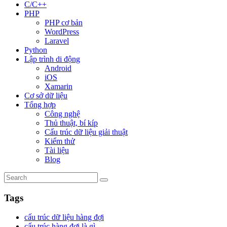
C/C++
PHP
PHP cơ bản
WordPress
Laravel
Python
Lập trình di động
Android
iOS
Xamarin
Cơ sở dữ liệu
Tổng hợp
Công nghệ
Thủ thuật, bí kíp
Cấu trúc dữ liệu giải thuật
Kiểm thử
Tài liệu
Blog
Tags
cấu trúc dữ liệu hàng đợi
cấu trúc hàng đợi là gì