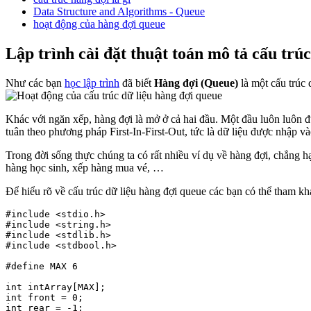
Data Structure and Algorithms - Queue
hoạt động của hàng đợi queue
Lập trình cài đặt thuật toán mô tả cấu trúc
Như các bạn
học lập trình
đã biết
Hàng đợi (Queue)
là một cấu trúc 
Khác với ngăn xếp, hàng đợi là mở ở cả hai đầu. Một đầu luôn luôn đư
tuân theo phương pháp First-In-First-Out, tức là dữ liệu được nhập và
Trong đời sống thực chúng ta có rất nhiều ví dụ về hàng đợi, chẳng hạn
hàng học sinh, xếp hàng mua vé, …
Để hiểu rõ về cấu trúc dữ liệu hàng đợi queue các bạn có thể tham 
#include <stdio.h>

#include <string.h>

#include <stdlib.h>

#include <stdbool.h>

#define MAX 6

int intArray[MAX];

int front = 0;

int rear = -1;
