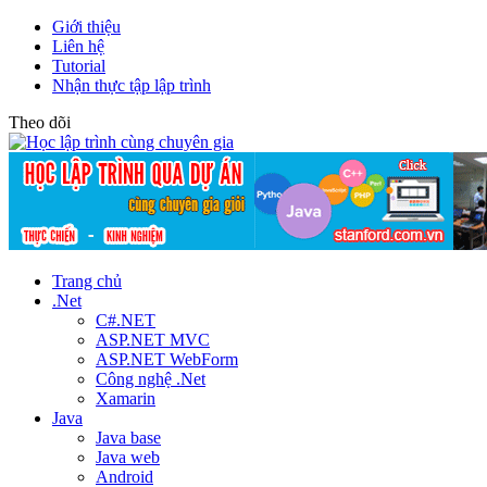
Giới thiệu
Liên hệ
Tutorial
Nhận thực tập lập trình
Theo dõi
Trang chủ
.Net
C#.NET
ASP.NET MVC
ASP.NET WebForm
Công nghệ .Net
Xamarin
Java
Java base
Java web
Android