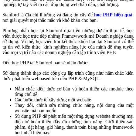
nghiệp, tự tay viết ra các ứng dụng web hấp dẫn, chất lượng.
Stanford là địa chỉ lí tưởng và đáng tin cậy để
học PHP
hiệu quả
,
nơi giải quyết mọi thắc mắc và khó khăn cho bạn.
Phương pháp học tại Stanford dựa trên những dự án thực tế, học
viên được học trực tiếp những Framewwork mà Doanh nghiệp đang
sử dụng. Vì thế, học viên khi kết thúc khóa học tại Stanford có thể
tự tin với kiến thức, kinh nghiệm năng lực của mình để ứng tuyển
vào mọi vị trí nào các doanh nghiệp cần lập trình viên PHP.
Đến
học PHP tại Stanford
bạn sẽ nhận được:
Sử dụng thành thạo các công cụ lập trình cũng như nắm chắc kiến
thức phát triển webbased trên nền PHP & MySQL.
Nắm chắc kiến thức cơ bản và hoàn thiện các module theo
từng chủ đề.
Các bước thực tế xây dựng một website
Thay đổi, chỉnh sửa những chức năng, nội dung của một
website mà bạn muốn
Sử dụng PHP để phát triển một ứng dụng website thương mại
điện tử hoàn thiện đầy đủ những tính năng: Giới thiệu sản
phẩm, đặt hàng, giỏ hàng, thanh toán bằng những framework
host nhất hiện nay.