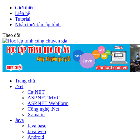
Giới thiệu
Liên hệ
Tutorial
Nhận thực tập lập trình
Theo dõi
Trang chủ
.Net
C#.NET
ASP.NET MVC
ASP.NET WebForm
Công nghệ .Net
Xamarin
Java
Java base
Java web
Android