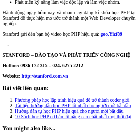
Phát triển kỹ năng làm việc độc lập và làm việc nhóm.
Hành động ngay hôm nay và nhanh tay đăng kí
khóa học PHP tại
Stanford
để thực hiện mơ ước trở thành một Web Developer chuyên
nghiệp.
Stanford gửi đến bạn bộ video học PHP hiệu quả:
goo.Yizf89
—-
STANFORD – ĐÀO TẠO VÀ PHÁT TRIỂN CÔNG NGHỆ
Hotline:
0936 172 315 – 024. 6275 2212
Website:
http://stanford.com.vn
Bài viết liên quan:
Phương pháp học lập trình hiệu quả để trở thành coder giỏi
Tài liệu hướng dẫn học PHP tốt nhất cho người mới bắt đầu
Hướng dẫn tự học PHP hiệu quả cho người mới bắt đầu
10 Sách học PHP cơ bản tới nâng cao chất nhất mọi thời đại
You might also like...