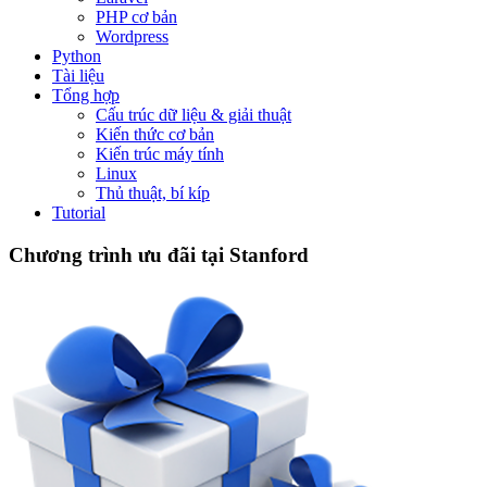
PHP cơ bản
Wordpress
Python
Tài liệu
Tổng hợp
Cấu trúc dữ liệu & giải thuật
Kiến thức cơ bản
Kiến trúc máy tính
Linux
Thủ thuật, bí kíp
Tutorial
Chương trình ưu đãi tại Stanford