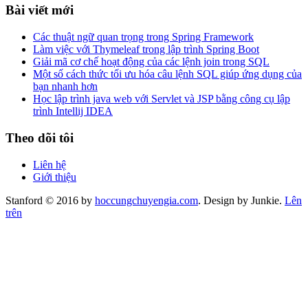
Bài viết mới
Các thuật ngữ quan trọng trong Spring Framework
Làm việc với Thymeleaf trong lập trình Spring Boot
Giải mã cơ chế hoạt động của các lệnh join trong SQL
Một số cách thức tối ưu hóa câu lệnh SQL giúp ứng dụng của
bạn nhanh hơn
Học lập trình java web với Servlet và JSP bằng công cụ lập
trình Intellij IDEA
Theo dõi tôi
Liên hệ
Giới thiệu
Stanford © 2016 by
hoccungchuyengia.com
. Design by Junkie.
Lên
trên