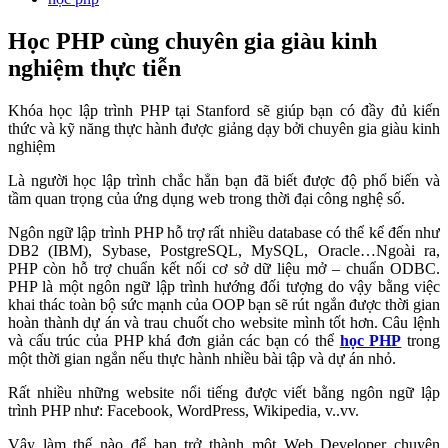
Học PHP cùng chuyên gia giàu kinh
nghiệm thực tiễn
Khóa học lập trình PHP tại Stanford sẽ giúp bạn có đầy đủ kiến
thức và kỹ năng thực hành được giảng dạy bởi chuyên gia giàu kinh
nghiệm
Là người học lập trình chắc hẳn bạn đã biết được độ phổ biến và
tầm quan trọng của ứng dụng web trong thời đại công nghệ số.
Ngôn ngữ lập trình PHP hỗ trợ rất nhiều database có thể kể đến như
DB2 (IBM), Sybase, PostgreSQL, MySQL, Oracle…Ngoài ra,
PHP còn hỗ trợ chuẩn kết nối cơ sở dữ liệu mở – chuẩn ODBC.
PHP là một ngôn ngữ lập trình hướng đối tượng do vậy bằng việc
khai thác toàn bộ sức mạnh của OOP bạn sẽ rút ngắn được thời gian
hoàn thành dự án và trau chuốt cho website mình tốt hơn. Câu lệnh
và cấu trúc của PHP khá đơn giản các bạn có thể
học PHP
trong
một thời gian ngắn nếu thực hành nhiều bài tập và dự án nhỏ.
Rất nhiều những website nổi tiếng được viết bằng ngôn ngữ lập
trình PHP như: Facebook, WordPress, Wikipedia, v..vv.
Vậy làm thế nào để bạn trở thành một Web Developer chuyên