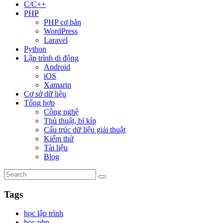
C/C++
PHP
PHP cơ bản
WordPress
Laravel
Python
Lập trình di động
Android
iOS
Xamarin
Cơ sở dữ liệu
Tổng hợp
Công nghệ
Thủ thuật, bí kíp
Cấu trúc dữ liệu giải thuật
Kiểm thử
Tài liệu
Blog
Tags
học lập trình
học php