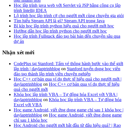
bạn nhanh hơn
Học lập trình java web với Servlet và JSP bằng công cụ lập
trình Intellij IDEA
Lộ trình học lập trình c# cho người mới cùng chuyên gia giỏi
Tìm hiểu Stream API là gì? Stream API trong Java
Bí kíp học lập trình python hiệu quả cho người mới học
Hướng dẫn học lập trình python cho người mới học
Học lập trình Fullstack đào tạo bài bản đến chuyên sâu qua
dự án
Nhận xét mới
CodePlus tại Stanford: Tấm vé thông hành bước vào thế giới
lập trình | daylaptrinhblog
on
Stanford tuyển dụng học viên
đào tạo thành lập trình viên chuyên nghiệp
Học C++ cơ bản qua ví dụ thực tế hiệu quả cho người mới |
daylaptrinhblog
on
Học C++ cơ bản qua ví dụ thực tế hiệu
quả cho người mới
Khóa học lập trình VBA – Tự động hóa Excel với VBA |
daylaptrinhblog
on
Khóa học lập trình VBA – Tự động hóa
Excel với VBA
Học game Android, viết ứng dụng game chỉ sau 1 khóa học |
daylaptrinhblog
on
Học game Android, viết ứng dụng game
chỉ sau 1 khóa học
Học Android cho người mới bắt đầu từ đâu hiệu quả? | Rao