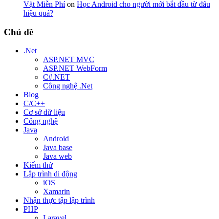
Vặt Miễn Phí
on
Học Android cho người mới bắt đầu từ đâu
hiệu quả?
Chủ đề
.Net
ASP.NET MVC
ASP.NET WebForm
C#.NET
Công nghệ .Net
Blog
C/C++
Cơ sở dữ liệu
Công nghệ
Java
Android
Java base
Java web
Kiểm thử
Lập trình di động
iOS
Xamarin
Nhận thực tập lập trình
PHP
Laravel