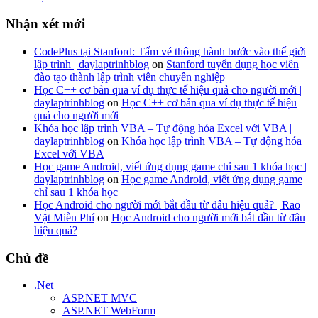
Nhận xét mới
CodePlus tại Stanford: Tấm vé thông hành bước vào thế giới
lập trình | daylaptrinhblog
on
Stanford tuyển dụng học viên
đào tạo thành lập trình viên chuyên nghiệp
Học C++ cơ bản qua ví dụ thực tế hiệu quả cho người mới |
daylaptrinhblog
on
Học C++ cơ bản qua ví dụ thực tế hiệu
quả cho người mới
Khóa học lập trình VBA – Tự động hóa Excel với VBA |
daylaptrinhblog
on
Khóa học lập trình VBA – Tự động hóa
Excel với VBA
Học game Android, viết ứng dụng game chỉ sau 1 khóa học |
daylaptrinhblog
on
Học game Android, viết ứng dụng game
chỉ sau 1 khóa học
Học Android cho người mới bắt đầu từ đâu hiệu quả? | Rao
Vặt Miễn Phí
on
Học Android cho người mới bắt đầu từ đâu
hiệu quả?
Chủ đề
.Net
ASP.NET MVC
ASP.NET WebForm