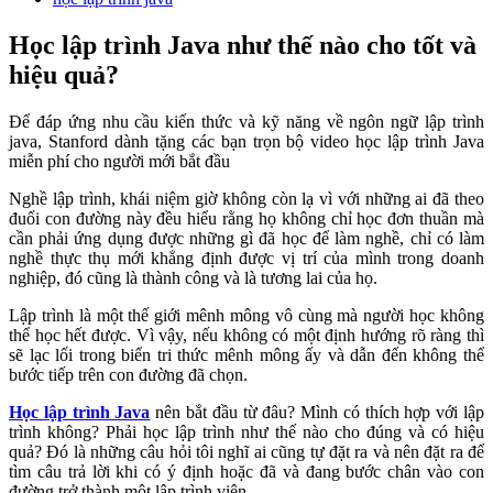
Học lập trình Java như thế nào cho tốt và
hiệu quả?
Để đáp ứng nhu cầu kiến thức và kỹ năng về ngôn ngữ lập trình
java, Stanford dành tặng các bạn trọn bộ video học lập trình Java
miễn phí cho người mới bắt đầu
Nghề lập trình, khái niệm giờ không còn lạ vì với những ai đã theo
đuổi con đường này đều hiểu rằng họ không chỉ học đơn thuần mà
cần phải ứng dụng được những gì đã học để làm nghề, chỉ có làm
nghề thực thụ mới khẳng định được vị trí của mình trong doanh
nghiệp, đó cũng là thành công và là tương lai của họ.
Lập trình là một thế giới mênh mông vô cùng mà người học không
thể học hết được. Vì vậy, nếu không có một định hướng rõ ràng thì
sẽ lạc lối trong biển tri thức mênh mông ấy và dẫn đến không thể
bước tiếp trên con đường đã chọn.
Học lập trình Java
nên bắt đầu từ đâu? Mình có thích hợp với lập
trình không? Phải học lập trình như thế nào cho đúng và có hiệu
quả? Đó là những câu hỏi tôi nghĩ ai cũng tự đặt ra và nên đặt ra để
tìm câu trả lời khi có ý định hoặc đã và đang bước chân vào con
đường trở thành một lập trình viên.