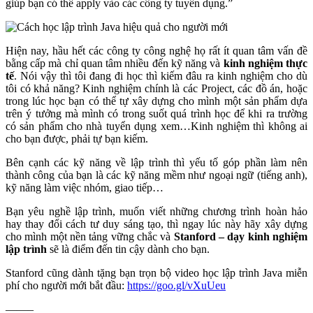
giúp bạn có thể apply vào các công ty tuyển dụng.”
Hiện nay, hầu hết các công ty công nghệ họ rất ít quan tâm vấn đề
bằng cấp mà chỉ quan tâm nhiều đến kỹ năng và
kinh nghiệm thực
tế
. Nói vậy thì tôi đang đi học thì kiếm đâu ra kinh nghiệm cho dù
tôi có khả năng? Kinh nghiệm chính là các Project, các đồ án, hoặc
trong lúc học bạn có thể tự xây dựng cho mình một sản phẩm dựa
trên ý tưởng mà mình có trong suốt quá trình học để khi ra trường
có sản phẩm cho nhà tuyển dụng xem…Kinh nghiệm thì không ai
cho bạn được, phải tự bạn kiếm.
Bên cạnh các kỹ năng về lập trình thì yếu tố góp phần làm nên
thành công của bạn là các kỹ năng mềm như ngoại ngữ (tiếng anh),
kỹ năng làm việc nhóm, giao tiếp…
Bạn yêu nghề lập trình, muốn viết những chương trình hoàn hảo
hay thay đổi cách tư duy sáng tạo, thì ngay lúc này hãy xây dựng
cho mình một nền tảng vững chắc và
Stanford – dạy kinh nghiệm
lập trình
sẽ là điểm đến tin cậy dành cho bạn.
Stanford cũng dành tặng bạn trọn bộ video học lập trình Java miễn
phí cho người mới bắt đầu:
https://goo.gl/vXuUeu
——–