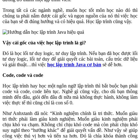
Trong tất cả các ngành nghề, muốn học tốt môn học nào đó thì
chúng ta phải nắm được cái gốc và ngọn nguồn của nó thì việc học
của bạn sẽ đi đúng hướng và có hiệu quả. Học lập trình cũng vậy.
Vậy cái gốc của việc học lập trình là gì?
Đó là học lối tư duy logic, tư duy lập trình. Nếu bạn đã học được lối
tư duy logic, lối tư duy để giải quyết các bài toán, cấu trúc dữ liệu
và giải thuật…thì việc
học lập trình Java cơ bản
sẽ dễ hơn.
Code, code và code
Học lập trình hay học một ngôn ngữ lập trình thì bắt buộc bạn phải
code và code, code liên tục. Nghề gì cũng vậy, cho dù bạn thông
minh đến đâu, giỏi đến đâu đi nữa mà không thực hành, không làm
việc thực tế thì cũng chỉ là con số 0.
Như Anhxtanh đã nói: “Kinh nghiệm chính là tri thức. Muốn giàu
tri thức phải làm giàu kinh nghiệm. Muốn giàu kinh nghiệm phải
chịu khó va chạm. Không chỉ chịu khó code mà còn phải chịu khó
suy nghĩ theo “hướng khác” để giải quyết vấn đề. Như vậy sẽ giúp
công việc thú vị hơn và tiến xa hơn. Đó là chìa khóa thành công