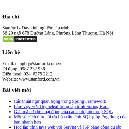
Địa chỉ
Stanford - Dạy kinh nghiệm lập trình
Số 20 ngõ 678 Đường Láng, Phường Láng Thượng, Hà Nội
Liên hệ
Email: dangbq@stanford.com.vn
Di động: 0987 232 936
Điện thoại: 024. 6275 2212
Website: www.stanford.com.vn
Bài viết mới
Các thuật ngữ quan trọng trong Spring Framework
Làm việc với Thymeleaf trong lập trình Spring Boot
Giải mã cơ chế hoạt động của các lệnh join trong SQL
Một số cách thức tối ưu hóa câu lệnh SQL giúp ứng dụng của
bạn nhanh hơn
Học lập trình java web với Servlet và JSP bằng công cụ lập