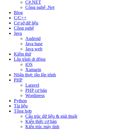
C#.NET
Công nghệ .Net
Blog
C/C++
Cơ sở dữ liệu
Công nghệ
Java
Android
Java base
Java web
Kiểm thử
Lập trình di động
iOS
Xamarin
Nhận thực tập lập trình
PHP
Laravel
PHP cơ bản
Wordpress
Python
Tài liệu
Tổng hợp
Cấu trúc dữ liệu & giải thuật
Kiến thức cơ bản
Kiến trúc máy tính