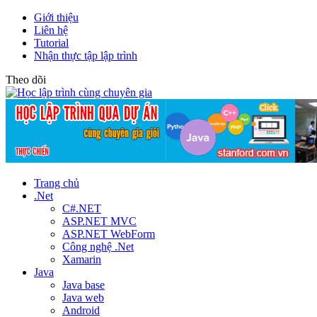
Giới thiệu
Liên hệ
Tutorial
Nhận thực tập lập trình
Theo dõi
Trang chủ
.Net
C#.NET
ASP.NET MVC
ASP.NET WebForm
Công nghệ .Net
Xamarin
Java
Java base
Java web
Android