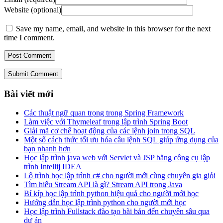
Website (optional)
Save my name, email, and website in this browser for the next
time I comment.
Submit Comment
Bài viết mới
Các thuật ngữ quan trọng trong Spring Framework
Làm việc với Thymeleaf trong lập trình Spring Boot
Giải mã cơ chế hoạt động của các lệnh join trong SQL
Một số cách thức tối ưu hóa câu lệnh SQL giúp ứng dụng của
bạn nhanh hơn
Học lập trình java web với Servlet và JSP bằng công cụ lập
trình Intellij IDEA
Lộ trình học lập trình c# cho người mới cùng chuyên gia giỏi
Tìm hiểu Stream API là gì? Stream API trong Java
Bí kíp học lập trình python hiệu quả cho người mới học
Hướng dẫn học lập trình python cho người mới học
Học lập trình Fullstack đào tạo bài bản đến chuyên sâu qua
dự án