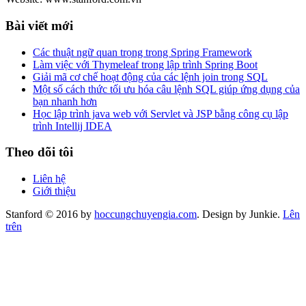
Bài viết mới
Các thuật ngữ quan trọng trong Spring Framework
Làm việc với Thymeleaf trong lập trình Spring Boot
Giải mã cơ chế hoạt động của các lệnh join trong SQL
Một số cách thức tối ưu hóa câu lệnh SQL giúp ứng dụng của
bạn nhanh hơn
Học lập trình java web với Servlet và JSP bằng công cụ lập
trình Intellij IDEA
Theo dõi tôi
Liên hệ
Giới thiệu
Stanford © 2016 by
hoccungchuyengia.com
. Design by Junkie.
Lên
trên