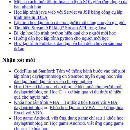
Một số cách thức tối ưu hóa câu lệnh SQL giúp ứng dụng của
bạn nhanh hơn
Học lập trình java web với Servlet và JSP bằng công cụ lập
trình Intellij IDEA
Lộ trình học lập trình c# cho người mới cùng chuyên gia giỏi
Tìm hiểu Stream API là gì? Stream API trong Java
Bí kíp học lập trình python hiệu quả cho người mới học
Hướng dẫn học lập trình python cho người mới học
Học lập trình Fullstack đào tạo bài bản đến chuyên sâu qua
dự án
Nhận xét mới
CodePlus tại Stanford: Tấm vé thông hành bước vào thế giới
lập trình | daylaptrinhblog
on
Stanford tuyển dụng học viên
đào tạo thành lập trình viên chuyên nghiệp
Học C++ cơ bản qua ví dụ thực tế hiệu quả cho người mới |
daylaptrinhblog
on
Học C++ cơ bản qua ví dụ thực tế hiệu
quả cho người mới
Khóa học lập trình VBA – Tự động hóa Excel với VBA |
daylaptrinhblog
on
Khóa học lập trình VBA – Tự động hóa
Excel với VBA
Học game Android, viết ứng dụng game chỉ sau 1 khóa học |
daylaptrinhblog
on
Học game Android, viết ứng dụng game
chỉ sau 1 khóa học