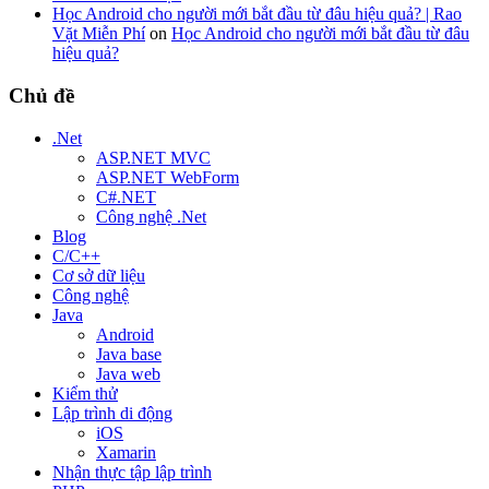
Học Android cho người mới bắt đầu từ đâu hiệu quả? | Rao
Vặt Miễn Phí
on
Học Android cho người mới bắt đầu từ đâu
hiệu quả?
Chủ đề
.Net
ASP.NET MVC
ASP.NET WebForm
C#.NET
Công nghệ .Net
Blog
C/C++
Cơ sở dữ liệu
Công nghệ
Java
Android
Java base
Java web
Kiểm thử
Lập trình di động
iOS
Xamarin
Nhận thực tập lập trình