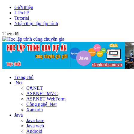
Giới thiệu
Liên hệ
Tutorial
Nhận thực tập lập trình
Theo dõi
Trang chủ
.Net
C#.NET
ASP.NET MVC
ASP.NET WebForm
Công nghệ .Net
Xamarin
Java
Java base
Java web
Android