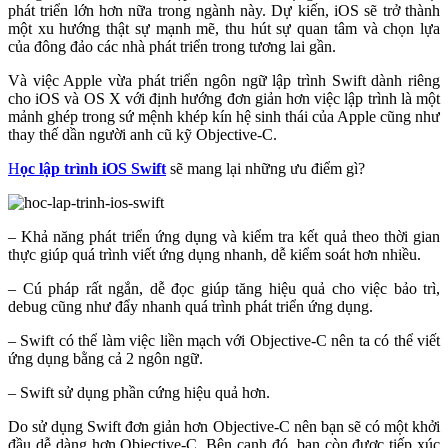
phát triển lớn hơn nữa trong ngành này. Dự kiến, iOS sẽ trở thành
một xu hướng thật sự mạnh mẽ, thu hút sự quan tâm và chọn lựa
của đông đảo các nhà phát triển trong tương lai gần.
Và việc Apple vừa phát triển ngôn ngữ lập trình Swift dành riêng
cho iOS và OS X với định hướng đơn giản hơn việc lập trình là một
mảnh ghép trong sứ mệnh khép kín hệ sinh thái của Apple cũng như
thay thế dần người anh cũ kỹ Objective-C.
H
ọc lập trình iOS Swift
sẽ mang lại những ưu điểm gì?
– Khả năng phát triển ứng dụng và kiểm tra kết quả theo thời gian
thực giúp quá trình viết ứng dụng nhanh, dễ kiểm soát hơn nhiều.
– Cú pháp rất ngắn, dễ đọc giúp tăng hiệu quả cho việc bảo trì,
debug cũng như đẩy nhanh quá trình phát triển ứng dụng.
– Swift có thể làm việc liền mạch với Objective-C nên ta có thể viết
ứng dụng bằng cả 2 ngôn ngữ.
– Swift sử dụng phần cứng hiệu quả hơn.
Do sử dụng Swift đơn giản hơn Objective-C nên bạn sẽ có một khởi
đầu dễ dàng hơn Objective-C. Bên cạnh đó, bạn còn được tiếp xúc