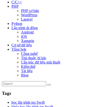
C/C++
PHP
PHP cơ bản
WordPress
Laravel
Python
Lập trình di động
Android
iOS
Xamarin
Cơ sở dữ liệu
Tổng hợp
Công nghệ
Thủ thuật, bí kíp
Cấu trúc dữ liệu giải thuật
Kiểm thử
Tài liệu
Blog
Tags
học lập trình ios Swift
khóa học lập trình ios Swift