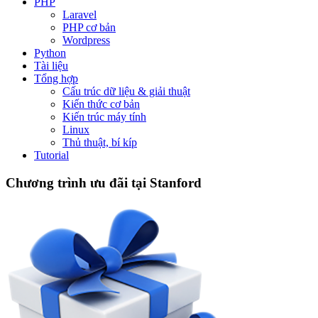
PHP
Laravel
PHP cơ bản
Wordpress
Python
Tài liệu
Tổng hợp
Cấu trúc dữ liệu & giải thuật
Kiến thức cơ bản
Kiến trúc máy tính
Linux
Thủ thuật, bí kíp
Tutorial
Chương trình ưu đãi tại Stanford