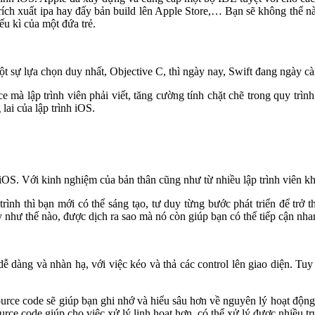
trích xuất ipa hay đẩy bản build lên Apple Store,… Bạn sẽ không thể nà
ếu kì của một đứa trẻ.
ột sự lựa chọn duy nhất, Objective C, thì ngày nay, Swift đang ngày cà
e mà lập trình viên phải viết, tăng cường tính chặt chẽ trong quy trìn
 lai của lập trình iOS.
h iOS. Với kinh nghiệm của bản thân cũng như từ nhiều lập trình viên kh
trình thì bạn mới có thể sáng tạo, tư duy từng bước phát triển để trở
y như thế nào, được dịch ra sao mà nó còn giúp bạn có thể tiếp cận nh
 dễ dàng và nhàn hạ, với việc kéo và thả các control lên giao diện. Tu
urce code sẽ giúp bạn ghi nhớ và hiểu sâu hơn về nguyên lý hoạt động
ource code giúp cho việc xử lý linh hoạt hơn, có thể xử lý được nhiều t