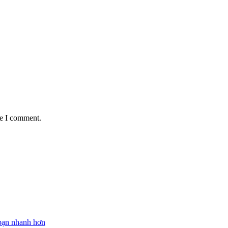
me I comment.
 bạn nhanh hơn