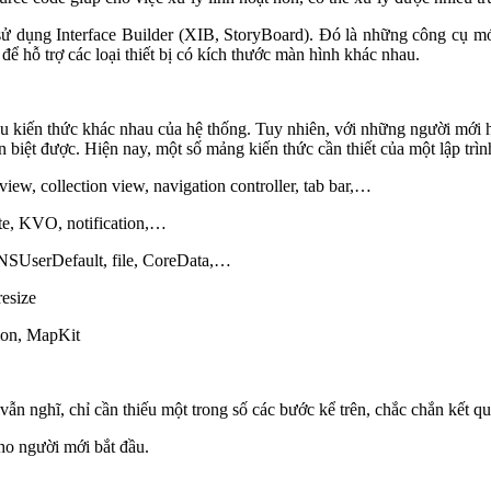
 sử dụng Interface Builder (XIB, StoryBoard). Đó là những công cụ m
 để hỗ trợ các loại thiết bị có kích thước màn hình khác nhau.
iều kiến thức khác nhau của hệ thống. Tuy nhiên, với những người mới h
 biệt được. Hiện nay, một số mảng kiến thức cần thiết của một lập trìn
view, collection view, navigation controller, tab bar,…
te, KVO, notification,…
 NSUserDefault, file, CoreData,…
resize
ion, MapKit
ẫn nghĩ, chỉ cần thiếu một trong số các bước kể trên, chắc chắn kết q
o người mới bắt đầu.