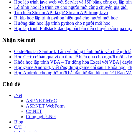
Học lập trình java web với Servlet và JSP bằng công cụ lập trìn
Lộ trình học lập trình c# cho người mới cùng chuyên gia giỏi
Tìm hiểu Stream API là gì? Stream API trong Java
Bí kíp học lập trình python hiệu quả cho người mới học
Hướng dẫn học lập trình python cho người mới học
Học lập trình Fullstack đào tạo bài bản đến chuyên sâu qua dự
Nhận xét mới
CodePlus tại Stanford: Tấm vé thông hành bước vào thế giới lập
Học C++ cơ bản qua ví dụ thực tế hiệu quả cho người mới | da
Khóa học lập trình VBA – Tự động hóa Excel với VBA | dayla
Học game Android, viết ứng dụng game chỉ sau 1 khóa học | d
Học Android cho người mới bắt đầu từ đâu hiệu quả? | Rao Vặ
Chủ đề
.Net
ASP.NET MVC
ASP.NET WebForm
C#.NET
Công nghệ .Net
Blog
C/C++