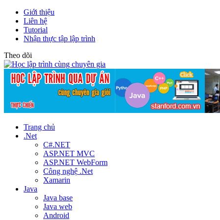
Giới thiệu
Liên hệ
Tutorial
Nhận thực tập lập trình
Theo dõi
Trang chủ
.Net
C#.NET
ASP.NET MVC
ASP.NET WebForm
Công nghệ .Net
Xamarin
Java
Java base
Java web
Android