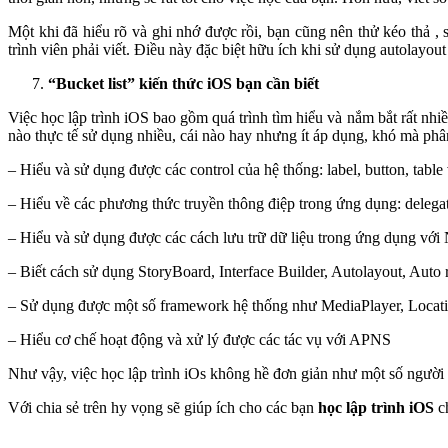
Một khi đã hiểu rõ và ghi nhớ được rồi, bạn cũng nên thử kéo thả ,
trình viên phải viết. Điều này đặc biệt hữu ích khi sử dụng autolayout
“Bucket list” kiến thức iOS bạn cần biết
Việc học lập trình iOS bao gồm quá trình tìm hiểu và nắm bắt rất nh
nào thực tế sử dụng nhiều, cái nào hay nhưng ít áp dụng, khó mà phân
– Hiểu và sử dụng được các control của hệ thống: label, button, table 
– Hiểu về các phương thức truyền thông điệp trong ứng dụng: delega
– Hiểu và sử dụng được các cách lưu trữ dữ liệu trong ứng dụng với
– Biết cách sử dụng StoryBoard, Interface Builder, Autolayout, Auto 
– Sử dụng được một số framework hệ thống như MediaPlayer, Locat
– Hiểu cơ chế hoạt động và xử lý được các tác vụ với APNS
Như vậy, việc học lập trình iOs không hề đơn giản như một số người v
Với chia sẻ trên hy vọng sẽ giúp ích cho các bạn
học lập trình iOS
ch