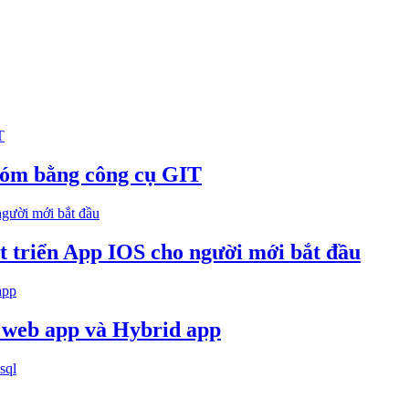
hóm bằng công cụ GIT
át triển App IOS cho người mới bắt đầu
 web app và Hybrid app
sql