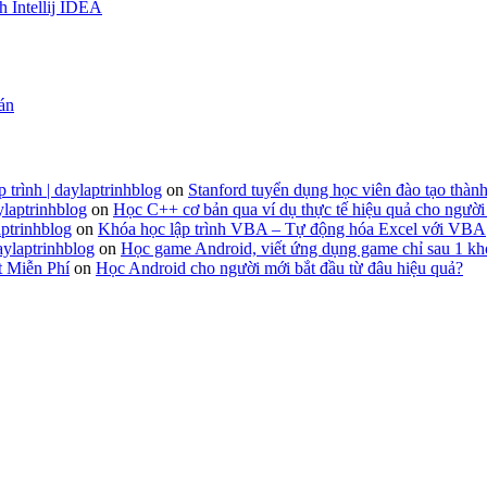
h Intellij IDEA
 án
 trình | daylaptrinhblog
on
Stanford tuyển dụng học viên đào tạo thành
ylaptrinhblog
on
Học C++ cơ bản qua ví dụ thực tế hiệu quả cho người
ptrinhblog
on
Khóa học lập trình VBA – Tự động hóa Excel với VBA
aylaptrinhblog
on
Học game Android, viết ứng dụng game chỉ sau 1 kh
t Miễn Phí
on
Học Android cho người mới bắt đầu từ đâu hiệu quả?