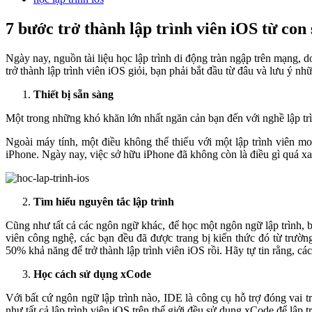
7 bước trở thành lập trình viên iOS từ con 
Ngày nay, nguồn tài liệu học lập trình di động tràn ngập trên mạng, d
trở thành lập trình viên iOS giỏi, bạn phải bắt đầu từ đâu và lưu ý nh
Thiết bị sẵn sàng
Một trong những khó khăn lớn nhất ngăn cản bạn đến với nghề lập trì
Ngoài máy tính, một điều không thể thiếu với một lập trình viên mob
iPhone. Ngày nay, việc sở hữu iPhone đã không còn là điều gì quá xa 
Tìm hiểu nguyên tắc lập trình
Cũng như tất cả các ngôn ngữ khác, để học một ngôn ngữ lập trình, b
viên công nghệ, các bạn đều đã được trang bị kiến thức đó từ trườn
50% khả năng để trở thành lập trình viên iOS rồi. Hãy tự tin rằng, cá
Học cách sử dụng xCode
Với bất cứ ngôn ngữ lập trình nào, IDE là công cụ hỗ trợ đóng vai 
như tất cả lập trình viên iOS trên thế giới đều sử dụng xCode để lập