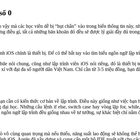
số 0
o vậy mà các học viên dễ bị “hụt chân” vào trong biển thông tin này, nh
ững điều gì, tất cả những băn khoăn đó đều sẽ được lý giải đầy đủ trong 
nh iOS chính là thiết bị. Để có thể bắt tay vào tìm hiểu ngôn ngữ lập
ile nói chung, cũng như lập trình viên iOS nói riêng, đó là thiết bị
xỉ với đại đa số người dân Việt Nam. Chỉ cần từ 3-5 triệu đồng, bạn đ
ạn cần có kiến thức cơ bản về lập trình. Điều này giống như việc bạn
g đại học. Những câu lệnh if else, switch case hay vòng lặp for, whil
c ngôn ngữ lập trình đều giống nhau về tư tưởng, sự khác biệt chỉ nằm ở
trò vô cùng quan trọng mà nếu thiếu, năng suất lao động sẽ không thể 
 trình iOS. Apple đã xây dựng và cung cấp một bộ IDE tuyệt vời cho cá