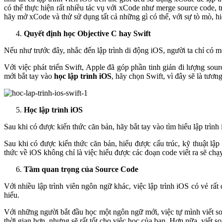
có thể thực hiện rất nhiều tác vụ với xCode như merge source code, 
hãy mở xCode và thử sử dụng tất cả những gì có thể, với sự tò mò, hi
Quyết định học Objective C hay Swift
Nếu như trước đây, nhắc đến lập trình di động iOS, người ta chỉ có m
Với việc phát triển Swift, Apple đã góp phần tinh giản đi lượng sourc
mới bắt tay vào
học lập trình iOS
, hãy chọn Swift, vì đây sẽ là tương
Học lập trình iOS
Sau khi có được kiến thức căn bản, hãy bắt tay vào tìm hiểu lập trìn
Sau khi có được kiến thức căn bản, hiểu được cấu trúc, kỹ thuật lập 
thức về iOS không chỉ là việc hiểu được các đoạn code viết ra sẽ chạ
Tầm quan trọng của Source Code
Với nhiều lập trình viên ngôn ngữ khác, việc lập trình iOS có vẻ rất
hiểu.
Với những người bắt đầu học một ngôn ngữ mới, việc tự mình viết so
thời gian hơn, nhưng sẽ rất tốt cho việc học của bạn. Hơn nữa, viết s