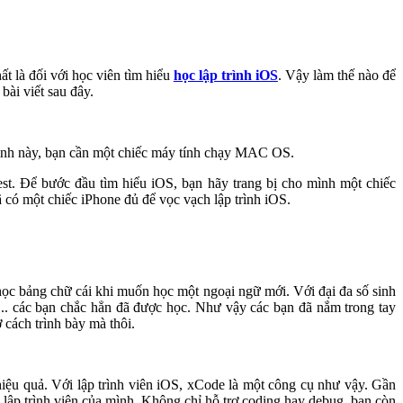
ất là đối với học viên tìm hiểu
học lập trình iOS
. Vậy làm thế nào để
bài viết sau đây.
 trình này, bạn cần một chiếc máy tính chạy MAC OS.
 test. Để bước đầu tìm hiểu iOS, bạn hãy trang bị cho mình một chiếc
ã có một chiếc iPhone đủ để vọc vạch lập trình iOS.
 học bảng chữ cái khi muốn học một ngoại ngữ mới. Với đại đa số sinh
e,.. các bạn chắc hẳn đã được học. Như vậy các bạn đã nắm trong tay
 cách trình bày mà thôi.
hiệu quả. Với lập trình viên iOS, xCode là một công cụ như vậy. Gần
c lập trình viên của mình. Không chỉ hỗ trợ coding hay debug, bạn còn