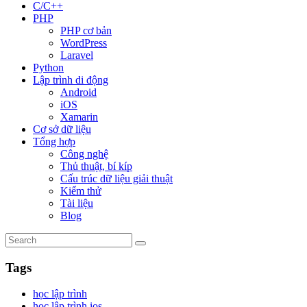
C/C++
PHP
PHP cơ bản
WordPress
Laravel
Python
Lập trình di động
Android
iOS
Xamarin
Cơ sở dữ liệu
Tổng hợp
Công nghệ
Thủ thuật, bí kíp
Cấu trúc dữ liệu giải thuật
Kiểm thử
Tài liệu
Blog
Tags
học lập trình
học lập trình ios