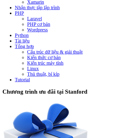
Xamarin
Nhận thực tập lập trình
PHP
Laravel
PHP cơ bản
Wordpress
Python
Tài liệu
Tổng hợp
Cấu trúc dữ liệu & giải thuật
Kiến thức cơ bản
Kiến trúc máy tính
Linux
Thủ thuật, bí kíp
Tutorial
Chương trình ưu đãi tại Stanford