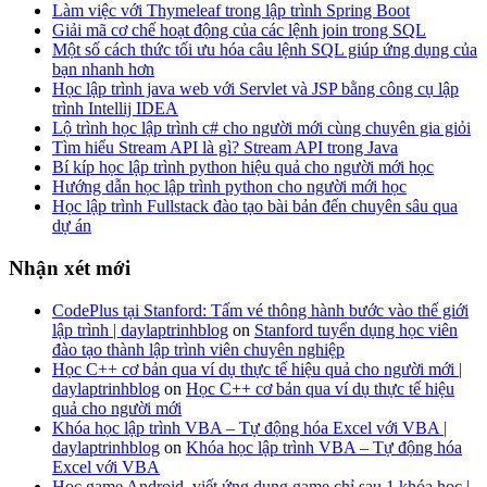
Làm việc với Thymeleaf trong lập trình Spring Boot
Giải mã cơ chế hoạt động của các lệnh join trong SQL
Một số cách thức tối ưu hóa câu lệnh SQL giúp ứng dụng của
bạn nhanh hơn
Học lập trình java web với Servlet và JSP bằng công cụ lập
trình Intellij IDEA
Lộ trình học lập trình c# cho người mới cùng chuyên gia giỏi
Tìm hiểu Stream API là gì? Stream API trong Java
Bí kíp học lập trình python hiệu quả cho người mới học
Hướng dẫn học lập trình python cho người mới học
Học lập trình Fullstack đào tạo bài bản đến chuyên sâu qua
dự án
Nhận xét mới
CodePlus tại Stanford: Tấm vé thông hành bước vào thế giới
lập trình | daylaptrinhblog
on
Stanford tuyển dụng học viên
đào tạo thành lập trình viên chuyên nghiệp
Học C++ cơ bản qua ví dụ thực tế hiệu quả cho người mới |
daylaptrinhblog
on
Học C++ cơ bản qua ví dụ thực tế hiệu
quả cho người mới
Khóa học lập trình VBA – Tự động hóa Excel với VBA |
daylaptrinhblog
on
Khóa học lập trình VBA – Tự động hóa
Excel với VBA
Học game Android, viết ứng dụng game chỉ sau 1 khóa học |