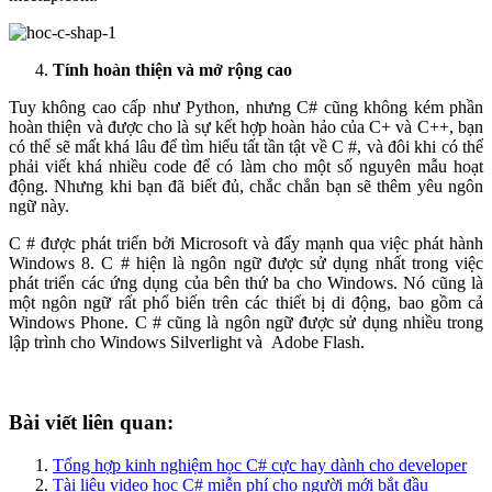
Tính hoàn thiện và mở rộng cao
Tuy không cao cấp như Python, nhưng C# cũng không kém phần
hoàn thiện và được cho là sự kết hợp hoàn hảo của C+ và C++, bạn
có thể sẽ mất khá lâu để tìm hiểu tất tần tật về C #, và đôi khi có thể
phải viết khá nhiều code để có làm cho một số nguyên mẫu hoạt
động. Nhưng khi bạn đã biết đủ, chắc chắn bạn sẽ thêm yêu ngôn
ngữ này.
C # được phát triển bởi Microsoft và đẩy mạnh qua việc phát hành
Windows 8. C # hiện là ngôn ngữ được sử dụng nhất trong việc
phát triển các ứng dụng của bên thứ ba cho Windows. Nó cũng là
một ngôn ngữ rất phổ biến trên các thiết bị di động, bao gồm cả
Windows Phone. C # cũng là ngôn ngữ được sử dụng nhiều trong
lập trình cho Windows Silverlight và Adobe Flash.
Bài viết liên quan:
Tổng hợp kinh nghiệm học C# cực hay dành cho developer
Tài liệu video học C# miễn phí cho người mới bắt đầu