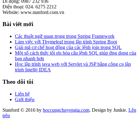
Di động: 0987 232 936
Điện thoại: 024. 6275 2212
Website: www.stanford.com.vn
Bài viết mới
Các thuật ngữ quan trọng trong Spring Framework
Làm việc với Thymeleaf trong lập trình Spring Boot
Giải mã cơ chế hoạt động của các lệnh join trong SQL
Một số cách thức tối ưu hóa câu lệnh SQL giúp ứng dụng của
bạn nhanh hơn
Học lập trình java web với Servlet và JSP bằng công cụ lập
trình Intellij IDEA
Theo dõi tôi
Liên hệ
Giới thiệu
Stanford © 2016 by
hoccungchuyengia.com
. Design by Junkie.
Lên
trên