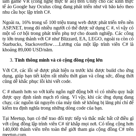
làm game VR (công nghệ thực tế ảo) trên Unity cho các kính thực
tế ảo Google hay Oculus cũng đang phát triển như vũ bão kéo theo
nhu cầu học lập trình C#.
Ngoài ra, 16% trong số 100 triệu trang web được phát triển trên nền
ASP.NET, trong đó nhiều người có thể được sử dụng C #, vì vậy có
một số cơ hội trong phát triển phụ trợ cho doanh nghiệp. Các công
ty lớn trung thành với C# như Blizzard, EA, LEGO, ngoài ra còn có
Starbucks, Stackoverflow….Lương của một lập trình viên C# là
khoảng 89,000 USD/năm.
Tính thông minh và có cộng đồng rộng lớn
Với C#, các lỗi sẽ được phát hiện ra trước khi được build cho ứng
dụng, giúp bạn tiết kiệm rất nhiều thời gian và công sức, đồng thời
cũng dễ khắc phục lỗi khi viết code.
C # nhanh hơn so với kiểu ngôn ngữ động bởi vì có nhiều quy luật
được quy định rành mạch rõ ràng. Vì vậy, khi các ứng dụng đang
chạy, các nguồn tài nguyên của máy tính sẽ không bị lãng phí chỉ để
kiểm tra định nghĩa trong những dòng code của bạn.
Tại Meetup, bạn có thể trao đổi trực tiếp và thắc mắc bất cứ điều gì
với cộng đồng lập trình viên C# từ khắp mọi nơi. Có tổng cộng hơn
140,000 thành viên trên toàn thế giới tham gia cộng đồng C# trên
meetup.com.