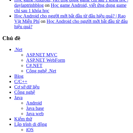
daylaptrinhblog
on
Học game Android, viết ứng dụng game
chỉ sau 1 khóa học
Học Android cho người mới bắt đầu từ đâu hiệu quả? | Rao
Vặt Miễn Phí
on
Học Android cho người mới bắt đầu từ đâu
hiệu quả?
Chủ đề
.Net
ASP.NET MVC
ASP.NET WebForm
C#.NET
Công nghệ .Net
Blog
C/C++
Cơ sở dữ liệu
Công nghệ
Java
Android
Java base
Java web
Kiểm thử
Lập trình di động
iOS