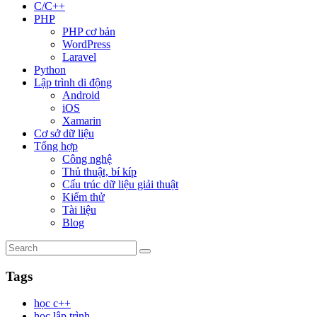
C/C++
PHP
PHP cơ bản
WordPress
Laravel
Python
Lập trình di động
Android
iOS
Xamarin
Cơ sở dữ liệu
Tổng hợp
Công nghệ
Thủ thuật, bí kíp
Cấu trúc dữ liệu giải thuật
Kiểm thử
Tài liệu
Blog
Tags
học c++
học lập trình