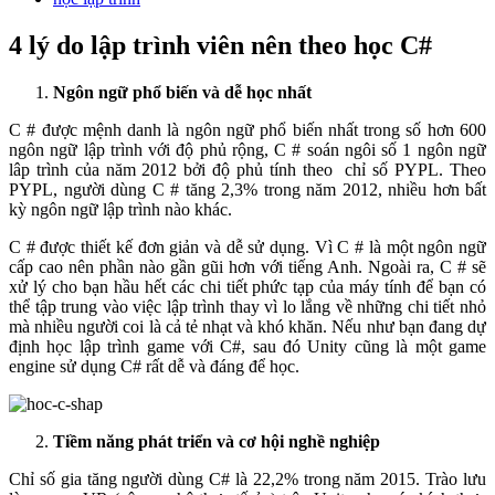
4 lý do lập trình viên nên theo học C#
Ngôn ngữ phổ biến và dễ học nhất
C # được mệnh danh là ngôn ngữ phổ biến nhất trong số hơn 600
ngôn ngữ lập trình với độ phủ rộng, C # soán ngôi số 1 ngôn ngữ
lâp trình của năm 2012 bởi độ phủ tính theo chỉ số PYPL. Theo
PYPL, người dùng C # tăng 2,3% trong năm 2012, nhiều hơn bất
kỳ ngôn ngữ lập trình nào khác.
C # được thiết kế đơn giản và dễ sử dụng. Vì C # là một ngôn ngữ
cấp cao nên phần nào gần gũi hơn với tiếng Anh. Ngoài ra, C # sẽ
xử lý cho bạn hầu hết các chi tiết phức tạp của máy tính để bạn có
thể tập trung vào việc lập trình thay vì lo lắng về những chi tiết nhỏ
mà nhiều người coi là cả tẻ nhạt và khó khăn. Nếu như bạn đang dự
định học lập trình game với C#, sau đó Unity cũng là một game
engine sử dụng C# rất dễ và đáng để học.
Tiềm năng phát triển và cơ hội nghề nghiệp
Chỉ số gia tăng người dùng C# là 22,2% trong năm 2015. Trào lưu