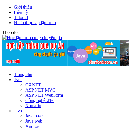
Giới thiệu
Liên hệ
Tutorial
Nhận thực tập lập trình
Theo dõi
Trang chủ
.Net
C#.NET
ASP.NET MVC
ASP.NET WebForm
Công nghệ .Net
Xamarin
Java
Java base
Java web
Android