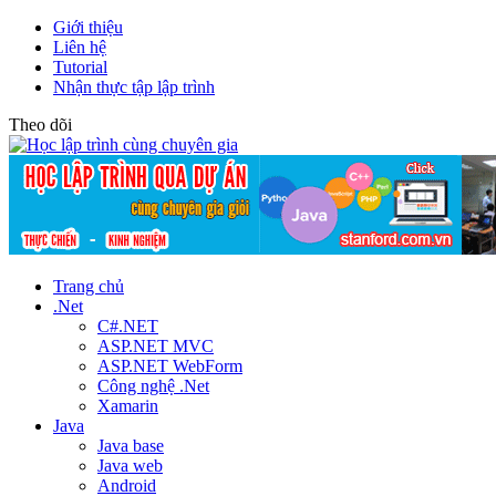
Giới thiệu
Liên hệ
Tutorial
Nhận thực tập lập trình
Theo dõi
Trang chủ
.Net
C#.NET
ASP.NET MVC
ASP.NET WebForm
Công nghệ .Net
Xamarin
Java
Java base
Java web
Android