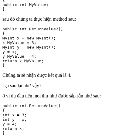
{

public int MyValue;

}
sau đó chúng ta thực hiện method sau:
public int ReturnValue2()

{

MyInt x = new MyInt();

x.MyValue = 3;

MyInt y = new MyInt();

y = x; 

y.MyValue = 4; 

return x.MyValue;

}
Chúng ta sẽ nhận được kết quả là 4.
Tại sao lại như vậy?
ở ví dụ đầu tiên mọi thư như được sắp sẵn như sau:
public int ReturnValue()

{

int x = 3;

int y = x;

y = 4;

return x;

}