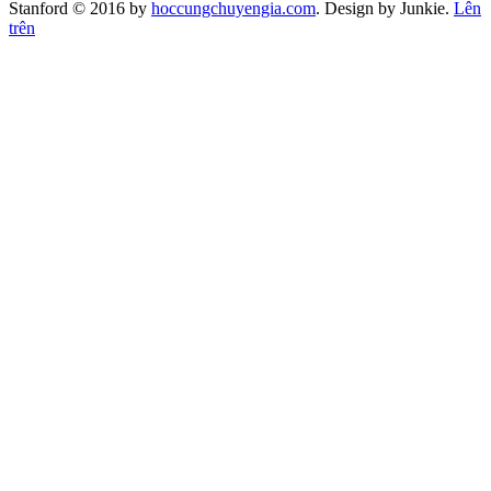
Stanford © 2016 by
hoccungchuyengia.com
. Design by Junkie.
Lên
trên