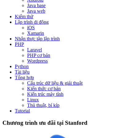
Java base
Java web
Kiểm thử
Lập trình di động
iOS
Xamarin
Nhận thực tập lập trình
PHP
Laravel
PHP cơ bản
Wordpress
Python
Tài liệu
Tổng hợp
Cấu trúc dữ liệu & giải thuật
Kiến thức cơ bản
Kiến trúc máy tính
Linux
Thủ thuật, bí kíp
Tutorial
Chương trình ưu đãi tại Stanford