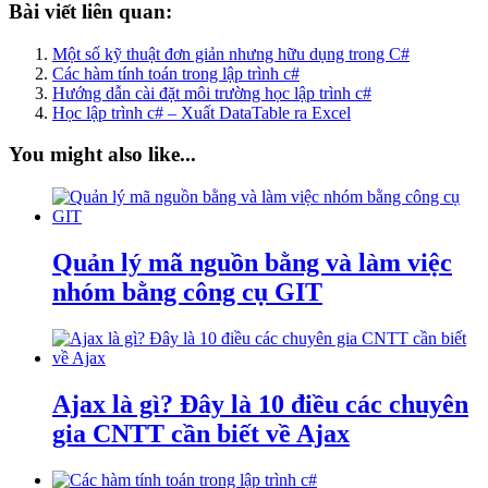
Bài viết liên quan:
Một số kỹ thuật đơn giản nhưng hữu dụng trong C#
Các hàm tính toán trong lập trình c#
Hướng dẫn cài đặt môi trường học lập trình c#
Học lập trình c# – Xuất DataTable ra Excel
You might also like...
Quản lý mã nguồn bằng và làm việc
nhóm bằng công cụ GIT
Ajax là gì? Đây là 10 điều các chuyên
gia CNTT cần biết về Ajax