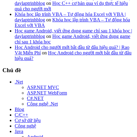
daylaptrinhblog
on
Học C++ cơ bản qua ví dụ thực tế hiệu
quả cho người mới
Khóa học lập trình VBA – Tự động hóa Excel với VBA |
daylaptrinhblog
on
Khóa học lập trình VBA – Tự động hóa
Excel với VBA
Học game Android, viết ứng dụng game chỉ sau 1 khóa học |
daylaptrinhblog
on
Học game Android, viết ứng dụng game
chỉ sau 1 khóa học
Học Android cho người mới bắt đầu từ đâu hiệu quả? | Rao
Vặt Miễn Phí
on
Học Android cho người mới bắt đầu từ đâu
hiệu quả?
Chủ đề
.Net
ASP.NET MVC
ASP.NET WebForm
C#.NET
Công nghệ .Net
Blog
C/C++
Cơ sở dữ liệu
Công nghệ
Java
Android