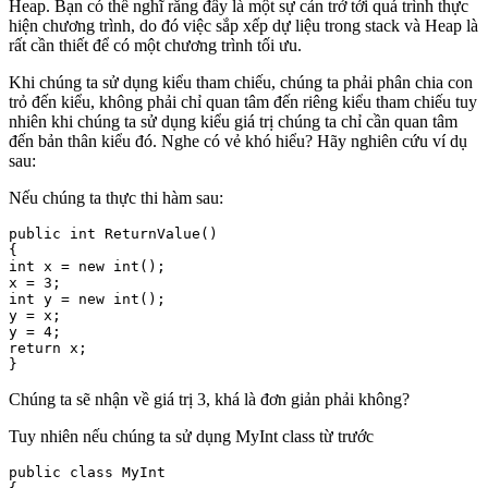
Heap. Bạn có thể nghĩ rằng đây là một sự cản trở tới quá trình thực
hiện chương trình, do đó việc sắp xếp dự liệu trong stack và Heap là
rất cần thiết để có một chương trình tối ưu.
Khi chúng ta sử dụng kiểu tham chiếu, chúng ta phải phân chia con
trỏ đến kiểu, không phải chỉ quan tâm đến riêng kiểu tham chiếu tuy
nhiên khi chúng ta sử dụng kiểu giá trị chúng ta chỉ cần quan tâm
đến bản thân kiểu đó. Nghe có vẻ khó hiểu? Hãy nghiên cứu ví dụ
sau:
Nếu chúng ta thực thi hàm sau:
public int ReturnValue()

{

int x = new int();

x = 3;

int y = new int();

y = x; 

y = 4; 

return x;

}
Chúng ta sẽ nhận về giá trị 3, khá là đơn giản phải không?
Tuy nhiên nếu chúng ta sử dụng MyInt class từ trước
public class MyInt
