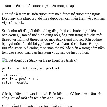
Tham chiếu thì luôn được thực hiện trong Heap
Con trỏ và tham trị luôn được thực hiện ở nơi nó được định nghĩa.
Điều này khá phức tạp, để hiểu được bạn cần hiểu thêm về cách làm
việc của stack.
Stack như tôi đã giới thiệu, dùng để giữ lại các bước thực hiện khi
bạn coding. Bạn có thể hình dung nó giống như trạng thái của một
thread và mỗi một thread sẽ có một stack riêng cho nó. Khi coding
bạn gọi một hàm thì lời gọi hàm và các tham số của hàm sẽ được
lưu vào stack. Và chúng ta sẽ thao tác với các biến ở trong hàm nằm
trên đầu stack. Các bạn hãy xem ví dụ sau để hiểu rõ hơn.
public int AddFive(int pValue)

{

int result;

result = pValue + 5;

return result;

}
Các bạn hãy nhìn vào hình vẽ. Biến kiểu int pValue được nằm trên
cùng sau đó mới đến tên hàm AddFive().
Chú ý rẳng hình ảnh chỉ có tính chất minh họa.