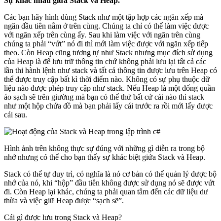
Sự khác nhau giữa Stack và Heap.
Các bạn hãy hình dùng Stack như một tập hợp các ngăn xếp mà
ngăn đầu tiên nằm ở trên cùng. Chúng ta chỉ có thể làm việc được
với ngăn xếp trên cùng ấy. Sau khi làm việc với ngăn trên cùng
chúng ta phải “vứt” nó đi thì mới làm việc được với ngăn xếp tiếp
theo. Còn Heap cũng tương tự như Stack nhưng mục đích sử dụng
của Heap là để lưu trữ thông tin chứ không phải lưu lại tất cả các
lần thi hành lệnh như stack và tất cả thông tin được lưu trên Heap có
thể được truy cập bất kì thời điểm nào. Không có sự phụ thuộc dữ
liệu nào được phép truy cập như stack. Nếu Heap là một đống quần
áo sạch sẽ trên giường mà bạn có thể thử bất cứ cái nào thì stack
như một hộp chứa đồ mà bạn phải lấy cái trước ra rồi mới lấy được
cái sau.
Hình ảnh trên không thực sự đúng với những gì diễn ra trong bộ
nhớ nhưng có thể cho bạn thấy sự khác biệt giứa Stack và Heap.
Stack có thể tự duy trì, có nghĩa là nó cơ bản có thể quản lý được bộ
nhớ của nó, khi “hộp” đầu tiên không được sử dụng nó sẽ được vứt
đi. Còn Heap lại khác, chúng ta phải quan tâm đến các dữ liệu dư
thừa và việc giữ Heap được “sạch sẽ”.
Cái gì được lưu trong Stack và Heap?