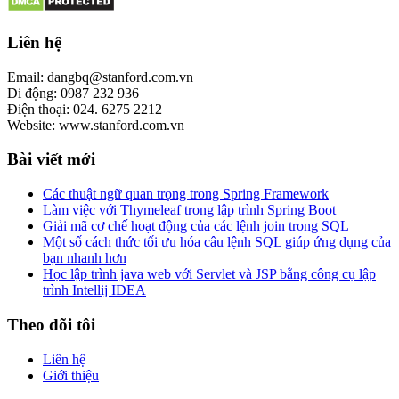
Liên hệ
Email: dangbq@stanford.com.vn
Di động: 0987 232 936
Điện thoại: 024. 6275 2212
Website: www.stanford.com.vn
Bài viết mới
Các thuật ngữ quan trọng trong Spring Framework
Làm việc với Thymeleaf trong lập trình Spring Boot
Giải mã cơ chế hoạt động của các lệnh join trong SQL
Một số cách thức tối ưu hóa câu lệnh SQL giúp ứng dụng của
bạn nhanh hơn
Học lập trình java web với Servlet và JSP bằng công cụ lập
trình Intellij IDEA
Theo dõi tôi
Liên hệ
Giới thiệu