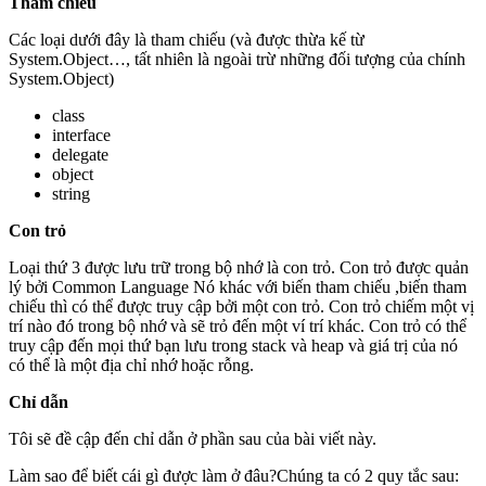
Tham chiếu
Các loại dưới đây là tham chiếu (và được thừa kế từ
System.Object…, tất nhiên là ngoài trừ những đối tượng của chính
System.Object)
class
interface
delegate
object
string
Con trỏ
Loại thứ 3 được lưu trữ trong bộ nhớ là con trỏ. Con trỏ được quản
lý bởi Common Language Nó khác với biến tham chiếu ,biến tham
chiếu thì có thể được truy cập bởi một con trỏ. Con trỏ chiếm một vị
trí nào đó trong bộ nhớ và sẽ trỏ đến một ví trí khác. Con trỏ có thể
truy cập đến mọi thứ bạn lưu trong stack và heap và giá trị của nó
có thể là một địa chỉ nhớ hoặc rỗng.
Chỉ dẫn
Tôi sẽ đề cập đến chỉ dẫn ở phần sau của bài viết này.
Làm sao để biết cái gì được làm ở đâu?Chúng ta có 2 quy tắc sau: