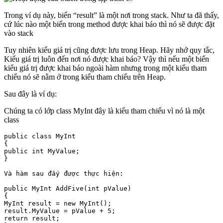
Trong ví dụ này, biến “result” là một nơi trong stack. Như ta đã thấy,
cứ lúc nào một biến trong method được khai báo thì nó sẽ được đặt
vào stack
Tuy nhiên kiểu giá trị cũng được lưu trong Heap. Hãy nhớ quy tắc,
Kiểu giá trị luôn đến nơi nó được khai báo? Vậy thì nếu một biến
kiểu giá trị được khai báo ngoài hàm nhưng trong một kiểu tham
chiếu nó sẽ nằm ở trong kiểu tham chiếu trên Heap.
Sau đây là ví dụ:
Chúng ta có lớp class MyInt đây là kiểu tham chiếu vì nó là một
class
public class MyInt

{ 

public int MyValue;

}

Và hàm sau đấy được thực hiện:

public MyInt AddFive(int pValue)

{

MyInt result = new MyInt();

result.MyValue = pValue + 5;

return result;
