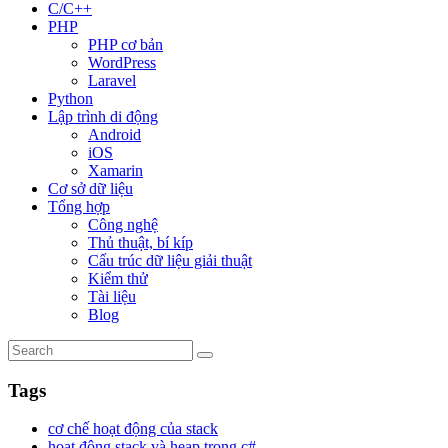
C/C++
PHP
PHP cơ bản
WordPress
Laravel
Python
Lập trình di động
Android
iOS
Xamarin
Cơ sở dữ liệu
Tổng hợp
Công nghệ
Thủ thuật, bí kíp
Cấu trúc dữ liệu giải thuật
Kiểm thử
Tài liệu
Blog
Tags
cơ chế hoạt động của stack
hoạt động stack và heap trong c#