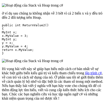
ở ví dụ sau chúng ta không nhận về 3 bời vì cả 2 biến x và y đều trỏ
đến 2 đối tượng trên Heap.
public int ReturnValue2()

{

MyInt x;

x.MyValue = 3;

MyInt y;

y = x; 

y.MyValue = 4;

return x.MyValue;

}
Hi vọng bài viết này sẽ giúp bạn hiểu một cách cơ bản nhất về sự
khác biệt giữa biến kiểu giá trị và kiểu tham chiếu trong
lập trình c#
,
về con trỏ và cách sử dụng của nó. Ở phần sau tôi sẽ giới thiệu thêm
về cách quản lý bộ nhớ và đặc biệt là các tham số trong một method.
Nếu bạn thấy bài viết ý nghĩa với bạn hãy vote cho chúng tôi để có
thêm động lực tìm hiểu, viết và cung cấp kiến thức hữu ích cho các
bạn. Chúc các bạn nghiên cứu và học tập ngôn ngữ c# và những
khái niệm quan trọng của nó được tốt !