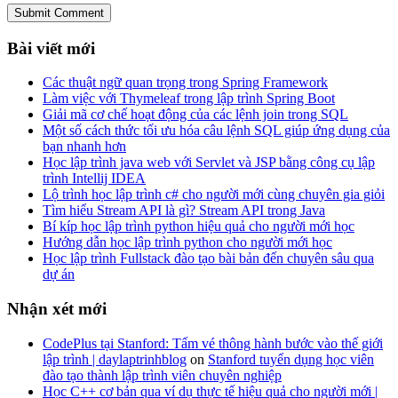
Submit Comment
Bài viết mới
Các thuật ngữ quan trọng trong Spring Framework
Làm việc với Thymeleaf trong lập trình Spring Boot
Giải mã cơ chế hoạt động của các lệnh join trong SQL
Một số cách thức tối ưu hóa câu lệnh SQL giúp ứng dụng của
bạn nhanh hơn
Học lập trình java web với Servlet và JSP bằng công cụ lập
trình Intellij IDEA
Lộ trình học lập trình c# cho người mới cùng chuyên gia giỏi
Tìm hiểu Stream API là gì? Stream API trong Java
Bí kíp học lập trình python hiệu quả cho người mới học
Hướng dẫn học lập trình python cho người mới học
Học lập trình Fullstack đào tạo bài bản đến chuyên sâu qua
dự án
Nhận xét mới
CodePlus tại Stanford: Tấm vé thông hành bước vào thế giới
lập trình | daylaptrinhblog
on
Stanford tuyển dụng học viên
đào tạo thành lập trình viên chuyên nghiệp
Học C++ cơ bản qua ví dụ thực tế hiệu quả cho người mới |