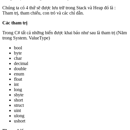
Chúng ta có 4 thứ sẽ được lưu trữ trong Stack và Heap đó là :
Tham trị, tham chiếu, con trỏ và các chỉ dẫn.
Các tham trị
Trong C# tất cả những biến được khai báo như sau là tham trị (Năm
trong System. ValueType)
bool
byte
char
decimal
double
enum
float
int
long
sbyte
short
struct
uint
ulong
ushort