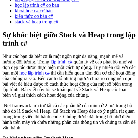
học lập trình c# cơ bản
khoá học c# cơ bản
kiến thức cơ bản c#
stack và heap trong c#
Sự khác biệt giữa Stack và Heap trong lập
trình c#
Như các bạn đã biết c# là một ngôn ngữ đa năng, mạnh mẽ và
hướng đối tượng. Trong
lập trình c#
quản lý về cấp phát bộ nhớ và
dọn dẹp rác được thực hiện một cách tự động. Tuy nhiên đối với các
bạn mới
học lập trình c#
thì cần hiểu quan tâm đến cơ chế hoạt động
của chúng ra sao. Bên cạnh đó những người chưa rõ cũng nên đọc
bài viết để hiểu được rõ cách thức hoạt động của một số biến trong
lập trình.
Bài viết này tôi sẽ khái quát về Stack và Heap các loại
biến và giải thích cách hoạt động của chúng.
.Net framwork lưu trữ tất cả các phần tử của mình ở 2 nơi trong bộ
nhớ đó là Stack và Heap. Cả Stack và Heap đều có ý nghĩa rất quan
trọng trong việc thi hành code. Chúng được đặt trong bộ nhớ điều
hành trên máy và chứa những phần của thông tin và chúng ta cần để
vận hành.