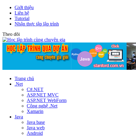
Giới thiệu
Liên hệ
Tutorial
Nhận thực tập lập trình
Theo dõi
Trang chủ
.Net
C#.NET
ASP.NET MVC
ASP.NET WebForm
Công nghệ .Net
Xamarin
Java
Java base
Java web
Android