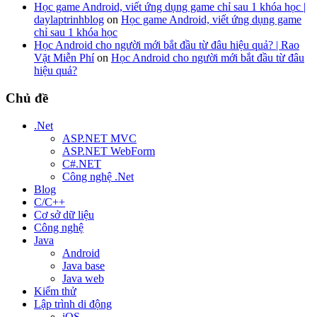
Học game Android, viết ứng dụng game chỉ sau 1 khóa học |
daylaptrinhblog
on
Học game Android, viết ứng dụng game
chỉ sau 1 khóa học
Học Android cho người mới bắt đầu từ đâu hiệu quả? | Rao
Vặt Miễn Phí
on
Học Android cho người mới bắt đầu từ đâu
hiệu quả?
Chủ đề
.Net
ASP.NET MVC
ASP.NET WebForm
C#.NET
Công nghệ .Net
Blog
C/C++
Cơ sở dữ liệu
Công nghệ
Java
Android
Java base
Java web
Kiểm thử
Lập trình di động
iOS