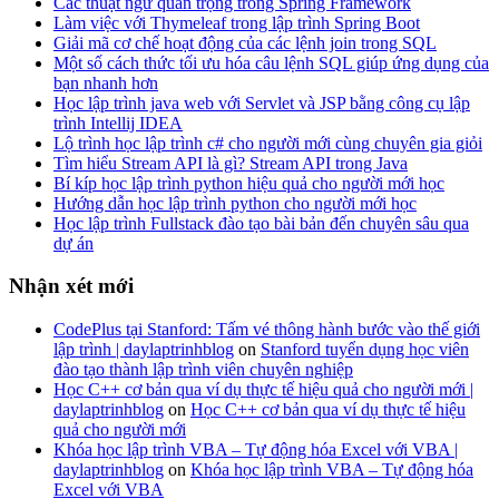
Các thuật ngữ quan trọng trong Spring Framework
Làm việc với Thymeleaf trong lập trình Spring Boot
Giải mã cơ chế hoạt động của các lệnh join trong SQL
Một số cách thức tối ưu hóa câu lệnh SQL giúp ứng dụng của
bạn nhanh hơn
Học lập trình java web với Servlet và JSP bằng công cụ lập
trình Intellij IDEA
Lộ trình học lập trình c# cho người mới cùng chuyên gia giỏi
Tìm hiểu Stream API là gì? Stream API trong Java
Bí kíp học lập trình python hiệu quả cho người mới học
Hướng dẫn học lập trình python cho người mới học
Học lập trình Fullstack đào tạo bài bản đến chuyên sâu qua
dự án
Nhận xét mới
CodePlus tại Stanford: Tấm vé thông hành bước vào thế giới
lập trình | daylaptrinhblog
on
Stanford tuyển dụng học viên
đào tạo thành lập trình viên chuyên nghiệp
Học C++ cơ bản qua ví dụ thực tế hiệu quả cho người mới |
daylaptrinhblog
on
Học C++ cơ bản qua ví dụ thực tế hiệu
quả cho người mới
Khóa học lập trình VBA – Tự động hóa Excel với VBA |
daylaptrinhblog
on
Khóa học lập trình VBA – Tự động hóa
Excel với VBA