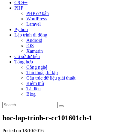
C/C++
PHP
PHP cơ bản
WordPress
Laravel
Python
Lập trình di động
Android
iOS
Xamarin
Cơ sở dữ liệu
Tổng hợp
Công nghệ
Thủ thuật, bí kíp
Cấu trúc dữ liệu giải thuật
Kiểm thử
Tài liệu
Blog
hoc-lap-trinh-c-cc101601cb-1
Posted on 18/10/2016