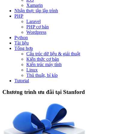
Xamarin
Nhận thực tập lập trình
PHP
Laravel
PHP cơ bản
Wordpress
Python
Tài liệu
Tổng hợp
Cấu trúc dữ liệu & giải thuật
Kiến thức cơ bản
Kiến trúc máy tính
Linux
Thủ thuật, bí kíp
Tutorial
Chương trình ưu đãi tại Stanford