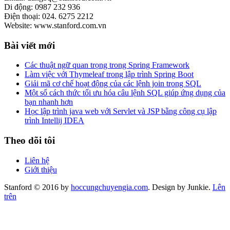
Di động: 0987 232 936
Điện thoại: 024. 6275 2212
Website: www.stanford.com.vn
Bài viết mới
Các thuật ngữ quan trọng trong Spring Framework
Làm việc với Thymeleaf trong lập trình Spring Boot
Giải mã cơ chế hoạt động của các lệnh join trong SQL
Một số cách thức tối ưu hóa câu lệnh SQL giúp ứng dụng của
bạn nhanh hơn
Học lập trình java web với Servlet và JSP bằng công cụ lập
trình Intellij IDEA
Theo dõi tôi
Liên hệ
Giới thiệu
Stanford © 2016 by
hoccungchuyengia.com
. Design by Junkie.
Lên
trên