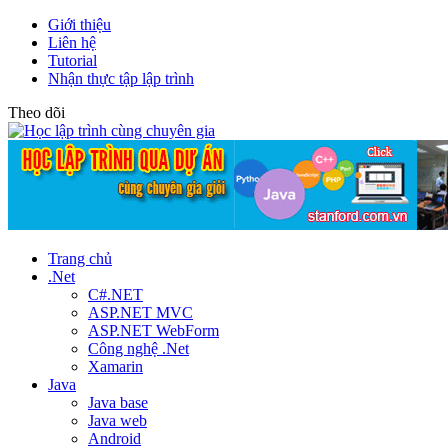
Giới thiệu
Liên hệ
Tutorial
Nhận thực tập lập trình
Theo dõi
Trang chủ
.Net
C#.NET
ASP.NET MVC
ASP.NET WebForm
Công nghệ .Net
Xamarin
Java
Java base
Java web
Android