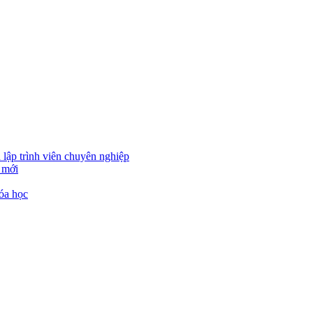
 lập trình viên chuyên nghiệp
 mới
óa học