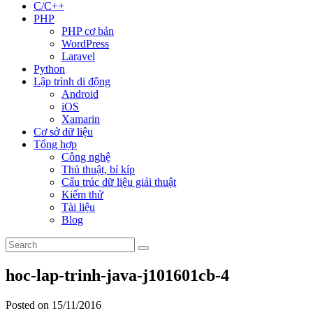
C/C++
PHP
PHP cơ bản
WordPress
Laravel
Python
Lập trình di động
Android
iOS
Xamarin
Cơ sở dữ liệu
Tổng hợp
Công nghệ
Thủ thuật, bí kíp
Cấu trúc dữ liệu giải thuật
Kiểm thử
Tài liệu
Blog
hoc-lap-trinh-java-j101601cb-4
Posted on 15/11/2016