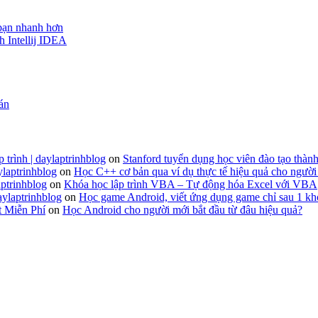
 bạn nhanh hơn
h Intellij IDEA
 án
 trình | daylaptrinhblog
on
Stanford tuyển dụng học viên đào tạo thành
ylaptrinhblog
on
Học C++ cơ bản qua ví dụ thực tế hiệu quả cho người
ptrinhblog
on
Khóa học lập trình VBA – Tự động hóa Excel với VBA
aylaptrinhblog
on
Học game Android, viết ứng dụng game chỉ sau 1 kh
t Miễn Phí
on
Học Android cho người mới bắt đầu từ đâu hiệu quả?