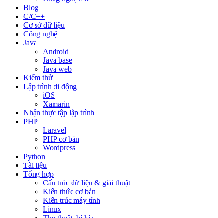
Blog
C/C++
Cơ sở dữ liệu
Công nghệ
Java
Android
Java base
Java web
Kiểm thử
Lập trình di động
iOS
Xamarin
Nhận thực tập lập trình
PHP
Laravel
PHP cơ bản
Wordpress
Python
Tài liệu
Tổng hợp
Cấu trúc dữ liệu & giải thuật
Kiến thức cơ bản
Kiến trúc máy tính
Linux
Thủ thuật, bí kíp