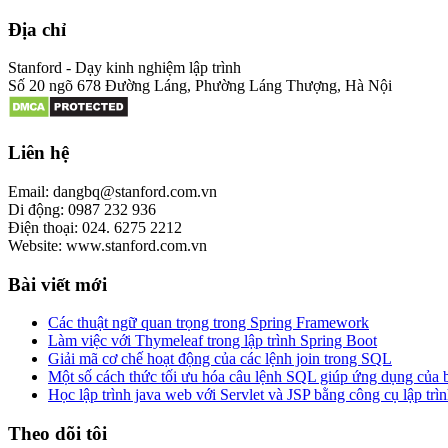
Địa chỉ
Stanford - Dạy kinh nghiệm lập trình
Số 20 ngõ 678 Đường Láng, Phường Láng Thượng, Hà Nội
Liên hệ
Email: dangbq@stanford.com.vn
Di động: 0987 232 936
Điện thoại: 024. 6275 2212
Website: www.stanford.com.vn
Bài viết mới
Các thuật ngữ quan trọng trong Spring Framework
Làm việc với Thymeleaf trong lập trình Spring Boot
Giải mã cơ chế hoạt động của các lệnh join trong SQL
Một số cách thức tối ưu hóa câu lệnh SQL giúp ứng dụng của
Học lập trình java web với Servlet và JSP bằng công cụ lập trìn
Theo dõi tôi