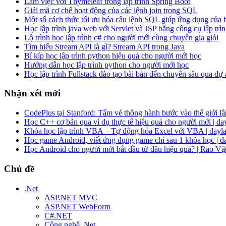
Làm việc với Thymeleaf trong lập trình Spring Boot
Giải mã cơ chế hoạt động của các lệnh join trong SQL
Một số cách thức tối ưu hóa câu lệnh SQL giúp ứng dụng của
Học lập trình java web với Servlet và JSP bằng công cụ lập trìn
Lộ trình học lập trình c# cho người mới cùng chuyên gia giỏi
Tìm hiểu Stream API là gì? Stream API trong Java
Bí kíp học lập trình python hiệu quả cho người mới học
Hướng dẫn học lập trình python cho người mới học
Học lập trình Fullstack đào tạo bài bản đến chuyên sâu qua dự
Nhận xét mới
CodePlus tại Stanford: Tấm vé thông hành bước vào thế giới lập
Học C++ cơ bản qua ví dụ thực tế hiệu quả cho người mới | da
Khóa học lập trình VBA – Tự động hóa Excel với VBA | dayla
Học game Android, viết ứng dụng game chỉ sau 1 khóa học | d
Học Android cho người mới bắt đầu từ đâu hiệu quả? | Rao Vặ
Chủ đề
.Net
ASP.NET MVC
ASP.NET WebForm
C#.NET
Công nghệ .Net