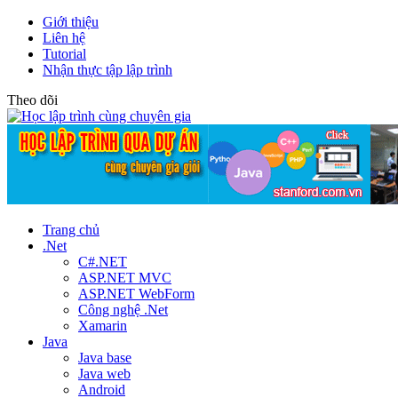
Giới thiệu
Liên hệ
Tutorial
Nhận thực tập lập trình
Theo dõi
Trang chủ
.Net
C#.NET
ASP.NET MVC
ASP.NET WebForm
Công nghệ .Net
Xamarin
Java
Java base
Java web
Android