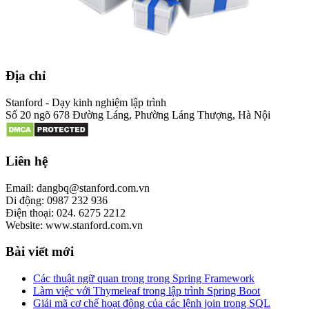
Địa chỉ
Stanford - Dạy kinh nghiệm lập trình
Số 20 ngõ 678 Đường Láng, Phường Láng Thượng, Hà Nội
Liên hệ
Email: dangbq@stanford.com.vn
Di động: 0987 232 936
Điện thoại: 024. 6275 2212
Website: www.stanford.com.vn
Bài viết mới
Các thuật ngữ quan trọng trong Spring Framework
Làm việc với Thymeleaf trong lập trình Spring Boot
Giải mã cơ chế hoạt động của các lệnh join trong SQL