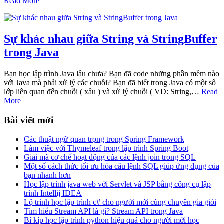
Read More
Sự khác nhau giữa String và StringBuffer
trong Java
Bạn học lập trình Java lâu chưa? Bạn đã code những phần mềm nào
với Java mà phải xử lý các chuỗi? Bạn đã biết trong Java có một số
lớp liên quan đến chuỗi ( xâu ) và xử lý chuỗi ( VD: String,…
Read
More
Bài viết mới
Các thuật ngữ quan trọng trong Spring Framework
Làm việc với Thymeleaf trong lập trình Spring Boot
Giải mã cơ chế hoạt động của các lệnh join trong SQL
Một số cách thức tối ưu hóa câu lệnh SQL giúp ứng dụng của
bạn nhanh hơn
Học lập trình java web với Servlet và JSP bằng công cụ lập
trình Intellij IDEA
Lộ trình học lập trình c# cho người mới cùng chuyên gia giỏi
Tìm hiểu Stream API là gì? Stream API trong Java
Bí kíp học lập trình python hiệu quả cho người mới học