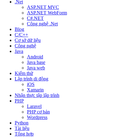
.Net
ASP.NET MVC
ASP.NET WebForm
C#.NET
Công nghệ .Net
Blog
C/C++
Cơ sở dữ liệu
Công nghệ
Java
Android
Java base
Java web
Kiểm thử
Lập trình di động
iOS
Xamarin
Nhận thực tập lập trình
PHP
Laravel
PHP cơ bản
Wordpress
Python
Tài liệu
Tổng hợp