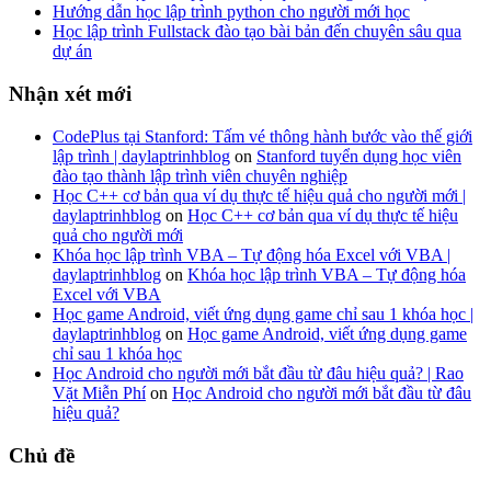
Hướng dẫn học lập trình python cho người mới học
Học lập trình Fullstack đào tạo bài bản đến chuyên sâu qua
dự án
Nhận xét mới
CodePlus tại Stanford: Tấm vé thông hành bước vào thế giới
lập trình | daylaptrinhblog
on
Stanford tuyển dụng học viên
đào tạo thành lập trình viên chuyên nghiệp
Học C++ cơ bản qua ví dụ thực tế hiệu quả cho người mới |
daylaptrinhblog
on
Học C++ cơ bản qua ví dụ thực tế hiệu
quả cho người mới
Khóa học lập trình VBA – Tự động hóa Excel với VBA |
daylaptrinhblog
on
Khóa học lập trình VBA – Tự động hóa
Excel với VBA
Học game Android, viết ứng dụng game chỉ sau 1 khóa học |
daylaptrinhblog
on
Học game Android, viết ứng dụng game
chỉ sau 1 khóa học
Học Android cho người mới bắt đầu từ đâu hiệu quả? | Rao
Vặt Miễn Phí
on
Học Android cho người mới bắt đầu từ đâu
hiệu quả?
Chủ đề