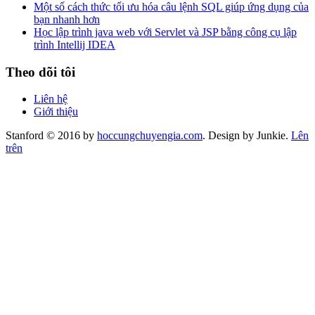
Một số cách thức tối ưu hóa câu lệnh SQL giúp ứng dụng của
bạn nhanh hơn
Học lập trình java web với Servlet và JSP bằng công cụ lập
trình Intellij IDEA
Theo dõi tôi
Liên hệ
Giới thiệu
Stanford © 2016 by
hoccungchuyengia.com
. Design by Junkie.
Lên
trên