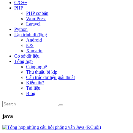
C/C++
PHP
PHP cơ bản
WordPress
Laravel
Python
Lập trình di động
Android
iOS
Xamarin
Cơ sở dữ liệu
Tổng hợp
Công nghệ
Thủ thuật, bí kíp
Cấu trúc dữ liệu giải thuật
Kiểm thử
Tài liệu
Blog
java