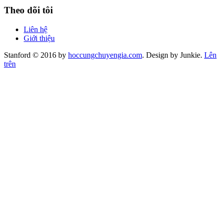
Theo dõi tôi
Liên hệ
Giới thiệu
Stanford © 2016 by
hoccungchuyengia.com
. Design by Junkie.
Lên
trên