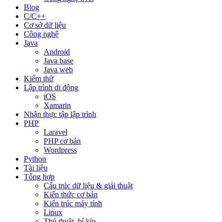
Blog
C/C++
Cơ sở dữ liệu
Công nghệ
Java
Android
Java base
Java web
Kiểm thử
Lập trình di động
iOS
Xamarin
Nhận thực tập lập trình
PHP
Laravel
PHP cơ bản
Wordpress
Python
Tài liệu
Tổng hợp
Cấu trúc dữ liệu & giải thuật
Kiến thức cơ bản
Kiến trúc máy tính
Linux
Thủ thuật, bí kíp