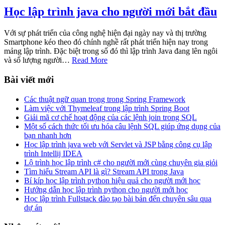
Học lập trình java cho người mới bắt đầu
Với sự phát triển của công nghệ hiện đại ngày nay và thị trường
Smartphone kéo theo đó chính nghề rất phát triển hiện nay trong
mảng lập trình. Đặc biệt trong số đó thì lập trình Java đang lên ngôi
và số lượng người…
Read More
Bài viết mới
Các thuật ngữ quan trọng trong Spring Framework
Làm việc với Thymeleaf trong lập trình Spring Boot
Giải mã cơ chế hoạt động của các lệnh join trong SQL
Một số cách thức tối ưu hóa câu lệnh SQL giúp ứng dụng của
bạn nhanh hơn
Học lập trình java web với Servlet và JSP bằng công cụ lập
trình Intellij IDEA
Lộ trình học lập trình c# cho người mới cùng chuyên gia giỏi
Tìm hiểu Stream API là gì? Stream API trong Java
Bí kíp học lập trình python hiệu quả cho người mới học
Hướng dẫn học lập trình python cho người mới học
Học lập trình Fullstack đào tạo bài bản đến chuyên sâu qua
dự án