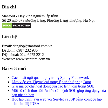
Địa chỉ
Stanford - Dạy kinh nghiệm lập trình
Số 20 ngõ 678 Đường Láng, Phường Láng Thượng, Hà Nội
Liên hệ
Email: dangbq@stanford.com.vn
Di động: 0987 232 936
Điện thoại: 024. 6275 2212
Website: www.stanford.com.vn
Bài viết mới
Các thuật ngữ quan trọng trong Spring Framework
Làm việc với Thymeleaf trong lập trình Spring Boot
Giải mã cơ chế hoạt động của các lệnh join trong SQL
Một số cách thức tối ưu hóa câu lệnh SQL giúp ứng dụng của
bạn nhanh hơn
Học lập trình java web với Servlet và JSP bằng công cụ lập
trình Intellij IDEA