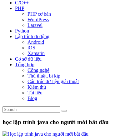
C/C++
PHP
PHP cơ bản
WordPress
Laravel
Python
Lập trình di động
Android
iOS
Xamarin
Cơ sở dữ liệu
Tổng hợp
Công nghệ
Thủ thuật, bí kíp
Cấu trúc dữ liệu giải thuật
Kiểm thử
Tài liệu
Blog
học lập trình java cho người mới bắt đầu