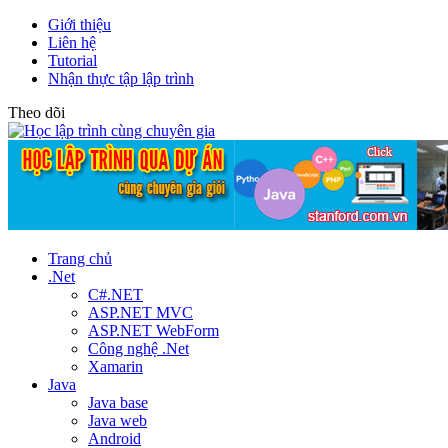
Giới thiệu
Liên hệ
Tutorial
Nhận thực tập lập trình
Theo dõi
Trang chủ
.Net
C#.NET
ASP.NET MVC
ASP.NET WebForm
Công nghệ .Net
Xamarin
Java
Java base
Java web
Android