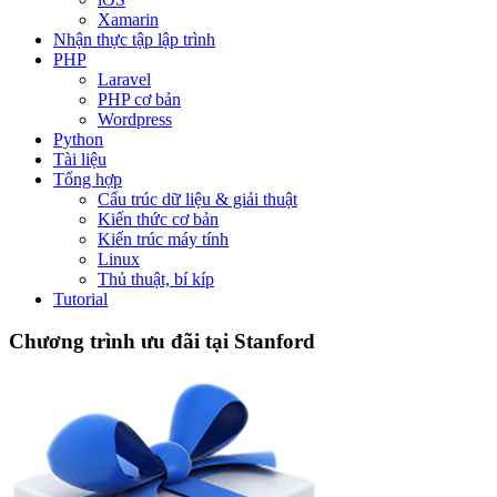
Xamarin
Nhận thực tập lập trình
PHP
Laravel
PHP cơ bản
Wordpress
Python
Tài liệu
Tổng hợp
Cấu trúc dữ liệu & giải thuật
Kiến thức cơ bản
Kiến trúc máy tính
Linux
Thủ thuật, bí kíp
Tutorial
Chương trình ưu đãi tại Stanford