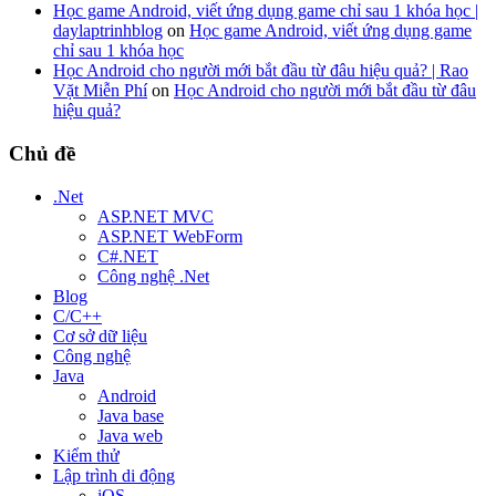
Học game Android, viết ứng dụng game chỉ sau 1 khóa học |
daylaptrinhblog
on
Học game Android, viết ứng dụng game
chỉ sau 1 khóa học
Học Android cho người mới bắt đầu từ đâu hiệu quả? | Rao
Vặt Miễn Phí
on
Học Android cho người mới bắt đầu từ đâu
hiệu quả?
Chủ đề
.Net
ASP.NET MVC
ASP.NET WebForm
C#.NET
Công nghệ .Net
Blog
C/C++
Cơ sở dữ liệu
Công nghệ
Java
Android
Java base
Java web
Kiểm thử
Lập trình di động
iOS