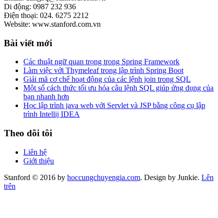
Di động: 0987 232 936
Điện thoại: 024. 6275 2212
Website: www.stanford.com.vn
Bài viết mới
Các thuật ngữ quan trọng trong Spring Framework
Làm việc với Thymeleaf trong lập trình Spring Boot
Giải mã cơ chế hoạt động của các lệnh join trong SQL
Một số cách thức tối ưu hóa câu lệnh SQL giúp ứng dụng của
bạn nhanh hơn
Học lập trình java web với Servlet và JSP bằng công cụ lập
trình Intellij IDEA
Theo dõi tôi
Liên hệ
Giới thiệu
Stanford © 2016 by
hoccungchuyengia.com
. Design by Junkie.
Lên
trên