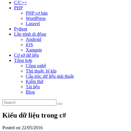
C/C++
PHP
PHP cơ bản
WordPress
Laravel
Python
Lập trình di động
Android
iOS
Xamarin
Cơ sở dữ liệu
Tổng hợp
Công nghệ
Thủ thuật, bí kíp
Cấu trúc dữ liệu giải thuật
Kiểm thử
Tài liệu
Blog
Kiểu dữ liệu trong c#
Posted on 22/05/2016