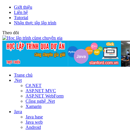
Giới thiệu
Liên hệ
Tutorial
Nhận thực tập lập trình
Theo dõi
Trang chủ
.Net
C#.NET
ASP.NET MVC
ASP.NET WebForm
Công nghệ .Net
Xamarin
Java
Java base
Java web
Android