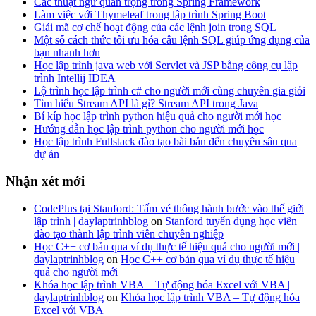
Các thuật ngữ quan trọng trong Spring Framework
Làm việc với Thymeleaf trong lập trình Spring Boot
Giải mã cơ chế hoạt động của các lệnh join trong SQL
Một số cách thức tối ưu hóa câu lệnh SQL giúp ứng dụng của
bạn nhanh hơn
Học lập trình java web với Servlet và JSP bằng công cụ lập
trình Intellij IDEA
Lộ trình học lập trình c# cho người mới cùng chuyên gia giỏi
Tìm hiểu Stream API là gì? Stream API trong Java
Bí kíp học lập trình python hiệu quả cho người mới học
Hướng dẫn học lập trình python cho người mới học
Học lập trình Fullstack đào tạo bài bản đến chuyên sâu qua
dự án
Nhận xét mới
CodePlus tại Stanford: Tấm vé thông hành bước vào thế giới
lập trình | daylaptrinhblog
on
Stanford tuyển dụng học viên
đào tạo thành lập trình viên chuyên nghiệp
Học C++ cơ bản qua ví dụ thực tế hiệu quả cho người mới |
daylaptrinhblog
on
Học C++ cơ bản qua ví dụ thực tế hiệu
quả cho người mới
Khóa học lập trình VBA – Tự động hóa Excel với VBA |
daylaptrinhblog
on
Khóa học lập trình VBA – Tự động hóa
Excel với VBA