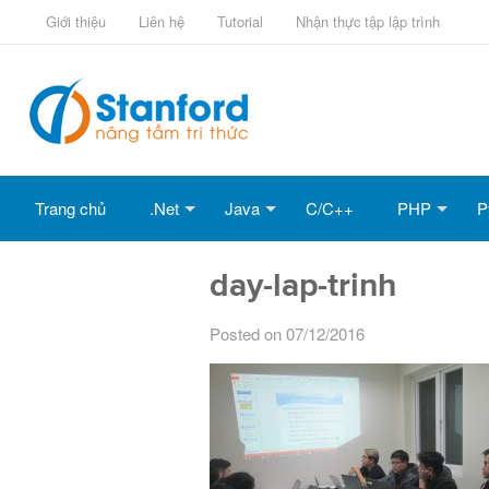
Giới thiệu
Liên hệ
Tutorial
Nhận thực tập lập trình
Trang chủ
.Net
Java
C/C++
PHP
P
day-lap-trinh
Posted on 07/12/2016