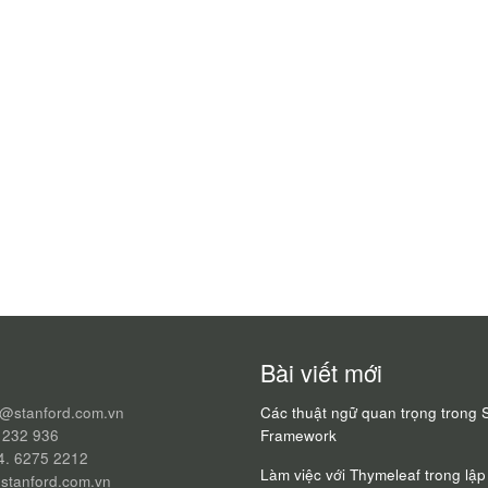
Bài viết mới
q@stanford.com.vn
Các thuật ngữ quan trọng trong 
 232 936
Framework
24. 6275 2212
Làm việc với Thymeleaf trong lập 
stanford.com.vn