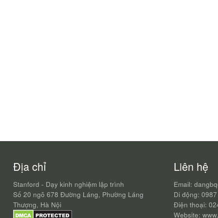
Địa chỉ
Liên hệ
Stanford - Dạy kinh nghiệm lập trình
Email: dangb
Số 20 ngõ 678 Đường Láng, Phường Láng
Di động: 0987
Thượng, Hà Nội
Điện thoại: 0
Website: www.