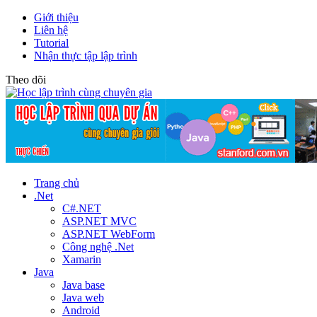
Giới thiệu
Liên hệ
Tutorial
Nhận thực tập lập trình
Theo dõi
Trang chủ
.Net
C#.NET
ASP.NET MVC
ASP.NET WebForm
Công nghệ .Net
Xamarin
Java
Java base
Java web
Android