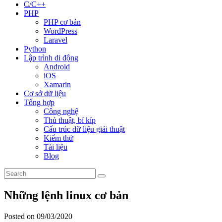
C/C++
PHP
PHP cơ bản
WordPress
Laravel
Python
Lập trình di động
Android
iOS
Xamarin
Cơ sở dữ liệu
Tổng hợp
Công nghệ
Thủ thuật, bí kíp
Cấu trúc dữ liệu giải thuật
Kiểm thử
Tài liệu
Blog
Những lệnh linux cơ bản
Posted on 09/03/2020