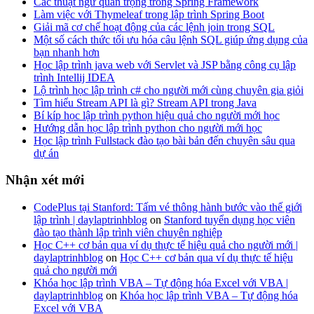
Các thuật ngữ quan trọng trong Spring Framework
Làm việc với Thymeleaf trong lập trình Spring Boot
Giải mã cơ chế hoạt động của các lệnh join trong SQL
Một số cách thức tối ưu hóa câu lệnh SQL giúp ứng dụng của
bạn nhanh hơn
Học lập trình java web với Servlet và JSP bằng công cụ lập
trình Intellij IDEA
Lộ trình học lập trình c# cho người mới cùng chuyên gia giỏi
Tìm hiểu Stream API là gì? Stream API trong Java
Bí kíp học lập trình python hiệu quả cho người mới học
Hướng dẫn học lập trình python cho người mới học
Học lập trình Fullstack đào tạo bài bản đến chuyên sâu qua
dự án
Nhận xét mới
CodePlus tại Stanford: Tấm vé thông hành bước vào thế giới
lập trình | daylaptrinhblog
on
Stanford tuyển dụng học viên
đào tạo thành lập trình viên chuyên nghiệp
Học C++ cơ bản qua ví dụ thực tế hiệu quả cho người mới |
daylaptrinhblog
on
Học C++ cơ bản qua ví dụ thực tế hiệu
quả cho người mới
Khóa học lập trình VBA – Tự động hóa Excel với VBA |
daylaptrinhblog
on
Khóa học lập trình VBA – Tự động hóa
Excel với VBA