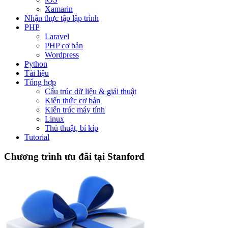
Xamarin
Nhận thực tập lập trình
PHP
Laravel
PHP cơ bản
Wordpress
Python
Tài liệu
Tổng hợp
Cấu trúc dữ liệu & giải thuật
Kiến thức cơ bản
Kiến trúc máy tính
Linux
Thủ thuật, bí kíp
Tutorial
Chương trình ưu đãi tại Stanford