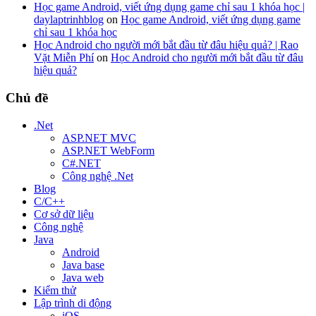
Học game Android, viết ứng dụng game chỉ sau 1 khóa học |
daylaptrinhblog
on
Học game Android, viết ứng dụng game
chỉ sau 1 khóa học
Học Android cho người mới bắt đầu từ đâu hiệu quả? | Rao
Vặt Miễn Phí
on
Học Android cho người mới bắt đầu từ đâu
hiệu quả?
Chủ đề
.Net
ASP.NET MVC
ASP.NET WebForm
C#.NET
Công nghệ .Net
Blog
C/C++
Cơ sở dữ liệu
Công nghệ
Java
Android
Java base
Java web
Kiểm thử
Lập trình di động
iOS