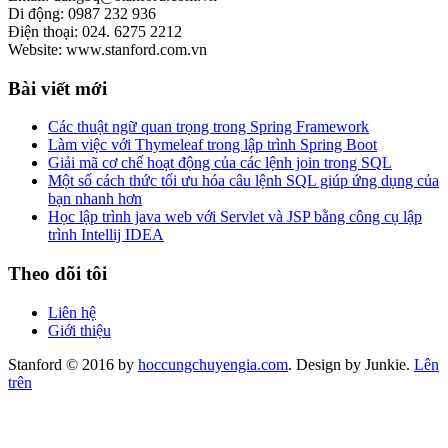
Di động: 0987 232 936
Điện thoại: 024. 6275 2212
Website: www.stanford.com.vn
Bài viết mới
Các thuật ngữ quan trọng trong Spring Framework
Làm việc với Thymeleaf trong lập trình Spring Boot
Giải mã cơ chế hoạt động của các lệnh join trong SQL
Một số cách thức tối ưu hóa câu lệnh SQL giúp ứng dụng của
bạn nhanh hơn
Học lập trình java web với Servlet và JSP bằng công cụ lập
trình Intellij IDEA
Theo dõi tôi
Liên hệ
Giới thiệu
Stanford © 2016 by
hoccungchuyengia.com
. Design by Junkie.
Lên
trên