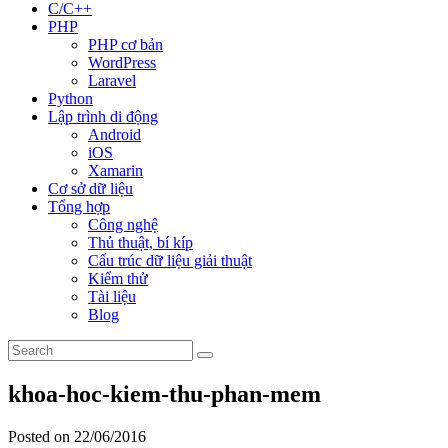
C/C++
PHP
PHP cơ bản
WordPress
Laravel
Python
Lập trình di động
Android
iOS
Xamarin
Cơ sở dữ liệu
Tổng hợp
Công nghệ
Thủ thuật, bí kíp
Cấu trúc dữ liệu giải thuật
Kiểm thử
Tài liệu
Blog
khoa-hoc-kiem-thu-phan-mem
Posted on 22/06/2016