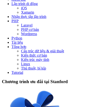
Lập trình di động
iOS
Xamarin
Nhận thực tập lập trình
PHP
Laravel
PHP cơ bản
Wordpress
Python
Tài liệu
Tổng hợp
Cấu trúc dữ liệu & giải thuật
Kiến thức cơ bản
Kiến trúc máy tính
Linux
Thủ thuật, bí kíp
Tutorial
Chương trình ưu đãi tại Stanford