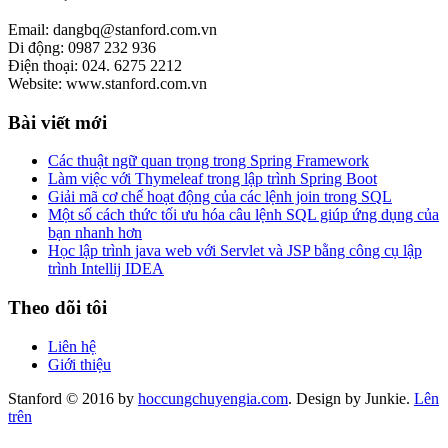
Email: dangbq@stanford.com.vn
Di động: 0987 232 936
Điện thoại: 024. 6275 2212
Website: www.stanford.com.vn
Bài viết mới
Các thuật ngữ quan trọng trong Spring Framework
Làm việc với Thymeleaf trong lập trình Spring Boot
Giải mã cơ chế hoạt động của các lệnh join trong SQL
Một số cách thức tối ưu hóa câu lệnh SQL giúp ứng dụng của
bạn nhanh hơn
Học lập trình java web với Servlet và JSP bằng công cụ lập
trình Intellij IDEA
Theo dõi tôi
Liên hệ
Giới thiệu
Stanford © 2016 by
hoccungchuyengia.com
. Design by Junkie.
Lên
trên