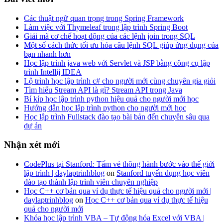
Các thuật ngữ quan trọng trong Spring Framework
Làm việc với Thymeleaf trong lập trình Spring Boot
Giải mã cơ chế hoạt động của các lệnh join trong SQL
Một số cách thức tối ưu hóa câu lệnh SQL giúp ứng dụng của
bạn nhanh hơn
Học lập trình java web với Servlet và JSP bằng công cụ lập
trình Intellij IDEA
Lộ trình học lập trình c# cho người mới cùng chuyên gia giỏi
Tìm hiểu Stream API là gì? Stream API trong Java
Bí kíp học lập trình python hiệu quả cho người mới học
Hướng dẫn học lập trình python cho người mới học
Học lập trình Fullstack đào tạo bài bản đến chuyên sâu qua
dự án
Nhận xét mới
CodePlus tại Stanford: Tấm vé thông hành bước vào thế giới
lập trình | daylaptrinhblog
on
Stanford tuyển dụng học viên
đào tạo thành lập trình viên chuyên nghiệp
Học C++ cơ bản qua ví dụ thực tế hiệu quả cho người mới |
daylaptrinhblog
on
Học C++ cơ bản qua ví dụ thực tế hiệu
quả cho người mới
Khóa học lập trình VBA – Tự động hóa Excel với VBA |