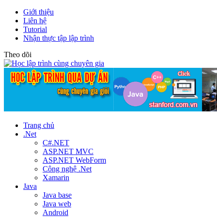
Giới thiệu
Liên hệ
Tutorial
Nhận thực tập lập trình
Theo dõi
Trang chủ
.Net
C#.NET
ASP.NET MVC
ASP.NET WebForm
Công nghệ .Net
Xamarin
Java
Java base
Java web
Android