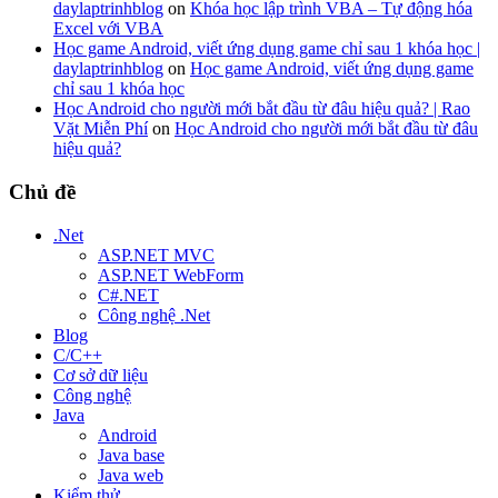
daylaptrinhblog
on
Khóa học lập trình VBA – Tự động hóa
Excel với VBA
Học game Android, viết ứng dụng game chỉ sau 1 khóa học |
daylaptrinhblog
on
Học game Android, viết ứng dụng game
chỉ sau 1 khóa học
Học Android cho người mới bắt đầu từ đâu hiệu quả? | Rao
Vặt Miễn Phí
on
Học Android cho người mới bắt đầu từ đâu
hiệu quả?
Chủ đề
.Net
ASP.NET MVC
ASP.NET WebForm
C#.NET
Công nghệ .Net
Blog
C/C++
Cơ sở dữ liệu
Công nghệ
Java
Android
Java base
Java web
Kiểm thử