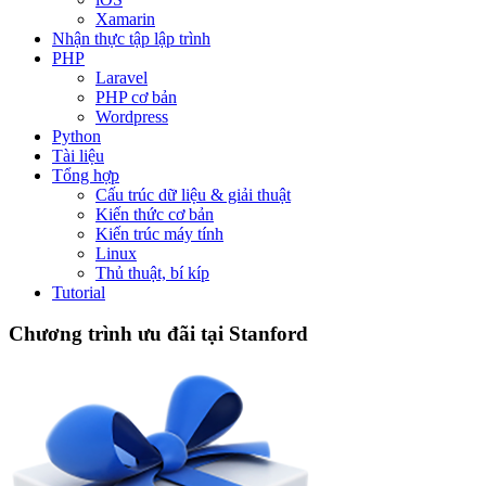
Xamarin
Nhận thực tập lập trình
PHP
Laravel
PHP cơ bản
Wordpress
Python
Tài liệu
Tổng hợp
Cấu trúc dữ liệu & giải thuật
Kiến thức cơ bản
Kiến trúc máy tính
Linux
Thủ thuật, bí kíp
Tutorial
Chương trình ưu đãi tại Stanford