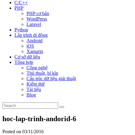
C/C++
PHP
PHP cơ bản
WordPress
Laravel
Python
Lập trình di động
Android
iOS
Xamarin
Cơ sở dữ liệu
Tổng hợp
Công nghệ
Thủ thuật, bí kíp
Cấu trúc dữ liệu giải thuật
Kiểm thử
Tài liệu
Blog
hoc-lap-trinh-andorid-6
Posted on 03/11/2016