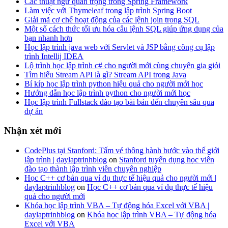
Các thuật ngữ quan trọng trong Spring Framework
Làm việc với Thymeleaf trong lập trình Spring Boot
Giải mã cơ chế hoạt động của các lệnh join trong SQL
Một số cách thức tối ưu hóa câu lệnh SQL giúp ứng dụng của
bạn nhanh hơn
Học lập trình java web với Servlet và JSP bằng công cụ lập
trình Intellij IDEA
Lộ trình học lập trình c# cho người mới cùng chuyên gia giỏi
Tìm hiểu Stream API là gì? Stream API trong Java
Bí kíp học lập trình python hiệu quả cho người mới học
Hướng dẫn học lập trình python cho người mới học
Học lập trình Fullstack đào tạo bài bản đến chuyên sâu qua
dự án
Nhận xét mới
CodePlus tại Stanford: Tấm vé thông hành bước vào thế giới
lập trình | daylaptrinhblog
on
Stanford tuyển dụng học viên
đào tạo thành lập trình viên chuyên nghiệp
Học C++ cơ bản qua ví dụ thực tế hiệu quả cho người mới |
daylaptrinhblog
on
Học C++ cơ bản qua ví dụ thực tế hiệu
quả cho người mới
Khóa học lập trình VBA – Tự động hóa Excel với VBA |
daylaptrinhblog
on
Khóa học lập trình VBA – Tự động hóa
Excel với VBA