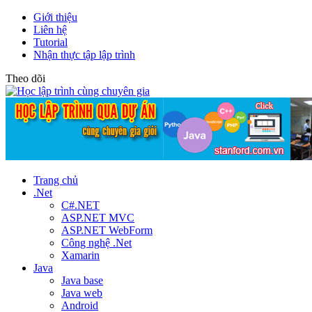
Giới thiệu
Liên hệ
Tutorial
Nhận thực tập lập trình
Theo dõi
Trang chủ
.Net
C#.NET
ASP.NET MVC
ASP.NET WebForm
Công nghệ .Net
Xamarin
Java
Java base
Java web
Android