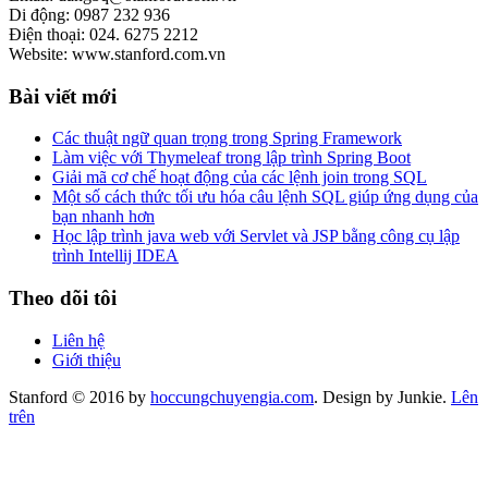
Di động: 0987 232 936
Điện thoại: 024. 6275 2212
Website: www.stanford.com.vn
Bài viết mới
Các thuật ngữ quan trọng trong Spring Framework
Làm việc với Thymeleaf trong lập trình Spring Boot
Giải mã cơ chế hoạt động của các lệnh join trong SQL
Một số cách thức tối ưu hóa câu lệnh SQL giúp ứng dụng của
bạn nhanh hơn
Học lập trình java web với Servlet và JSP bằng công cụ lập
trình Intellij IDEA
Theo dõi tôi
Liên hệ
Giới thiệu
Stanford © 2016 by
hoccungchuyengia.com
. Design by Junkie.
Lên
trên