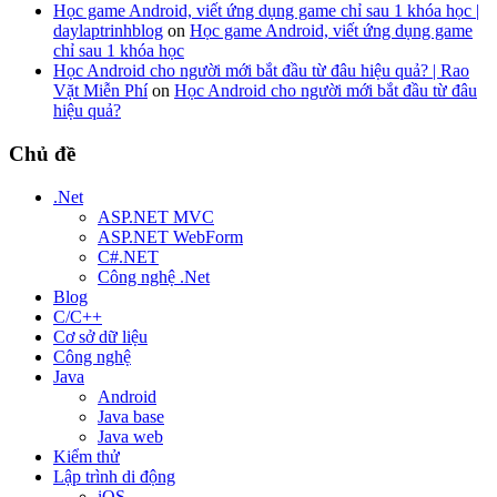
Học game Android, viết ứng dụng game chỉ sau 1 khóa học |
daylaptrinhblog
on
Học game Android, viết ứng dụng game
chỉ sau 1 khóa học
Học Android cho người mới bắt đầu từ đâu hiệu quả? | Rao
Vặt Miễn Phí
on
Học Android cho người mới bắt đầu từ đâu
hiệu quả?
Chủ đề
.Net
ASP.NET MVC
ASP.NET WebForm
C#.NET
Công nghệ .Net
Blog
C/C++
Cơ sở dữ liệu
Công nghệ
Java
Android
Java base
Java web
Kiểm thử
Lập trình di động
iOS