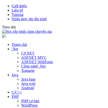
Giới thiệu
Liên hệ
Tutorial
Nhận thực tập lập trình
Theo dõi
Trang chủ
.Net
C#.NET
ASP.NET MVC
ASP.NET WebForm
Công nghệ .Net
Xamarin
Java
Java base
Java web
Android
C/C++
PHP
PHP cơ bản
WordPress