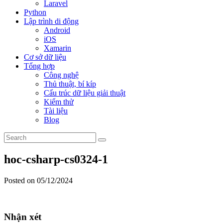
Laravel
Python
Lập trình di động
Android
iOS
Xamarin
Cơ sở dữ liệu
Tổng hợp
Công nghệ
Thủ thuật, bí kíp
Cấu trúc dữ liệu giải thuật
Kiểm thử
Tài liệu
Blog
hoc-csharp-cs0324-1
Posted on 05/12/2024
Nhận xét