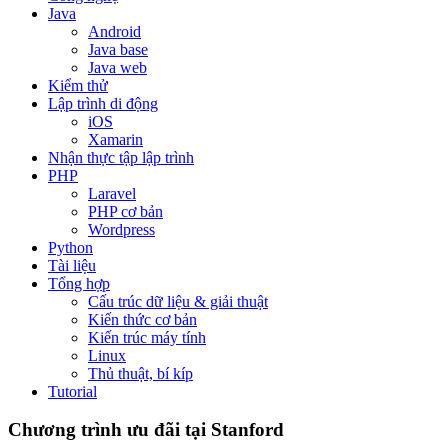
Java
Android
Java base
Java web
Kiểm thử
Lập trình di động
iOS
Xamarin
Nhận thực tập lập trình
PHP
Laravel
PHP cơ bản
Wordpress
Python
Tài liệu
Tổng hợp
Cấu trúc dữ liệu & giải thuật
Kiến thức cơ bản
Kiến trúc máy tính
Linux
Thủ thuật, bí kíp
Tutorial
Chương trình ưu đãi tại Stanford