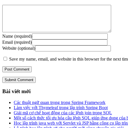
Name (required)
Email (required)
Website (optional)
Save my name, email, and website in this browser for the next ti
Submit Comment
Bài viết mới
Các thuật ngữ quan trọng trong Spring Framework
Làm việc với Thymeleaf trong lập trình Spring Boot
Giải mã cơ chế hoạt động của các lệnh join trong SQL
Một số cách thức tối ưu hóa câu lệnh SQL giúp ứng dụng của
Học lập trình java web với Servlet và JSP bằng công cụ lập trìn