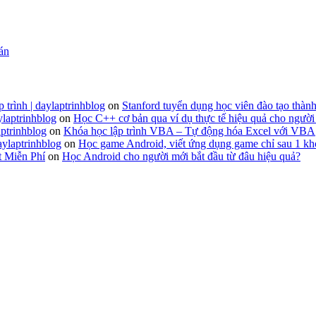
 án
 trình | daylaptrinhblog
on
Stanford tuyển dụng học viên đào tạo thành
ylaptrinhblog
on
Học C++ cơ bản qua ví dụ thực tế hiệu quả cho người
ptrinhblog
on
Khóa học lập trình VBA – Tự động hóa Excel với VBA
aylaptrinhblog
on
Học game Android, viết ứng dụng game chỉ sau 1 kh
t Miễn Phí
on
Học Android cho người mới bắt đầu từ đâu hiệu quả?