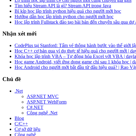
Lộ trình học lập trình c# cho người mới cùng chuyên gia giỏi
Tìm hiểu Stream API là gì? Stream API trong Java
Bí kíp học lập trình python hiệu quả cho người mới học
Hướng dẫn học lập trình python cho người mới học
Học lập trình Fullstack đào tạo bài bản đến chuyên sâu qua dự
Nhận xét mới
CodePlus tại Stanford: Tấm vé thông hành bước vào thế giới lập
Học C++ cơ bản qua ví dụ thực tế hiệu quả cho người mới | da
Khóa học lập trình VBA – Tự động hóa Excel với VBA | dayla
Học game Android, viết ứng dụng game chỉ sau 1 khóa học | d
Học Android cho người mới bắt đầu từ đâu hiệu quả? | Rao Vặ
Chủ đề
.Net
ASP.NET MVC
ASP.NET WebForm
C#.NET
Công nghệ .Net
Blog
C/C++
Cơ sở dữ liệu
Công nghệ