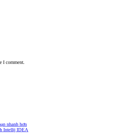
me I comment.
 bạn nhanh hơn
h Intellij IDEA