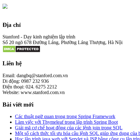
Địa chỉ
Stanford - Dạy kinh nghiệm lập trình
Số 20 ngõ 678 Đường Láng, Phường Láng Thượng, Hà Nội
Liên hệ
Email: dangbq@stanford.com.vn
Di động: 0987 232 936
Điện thoại: 024. 6275 2212
Website: www.stanford.com.vn
Bài viết mới
Các thuật ngữ quan trọng trong Spring Framework
Làm việc với Thymeleaf trong lập trình Spring Boot
Giải mã cơ chế hoạt động của các lệnh join trong SQL
Một số cách thức tối ưu hóa câu lệnh SQL giúp ứng dụng của
Học lập trình java web với Servlet và JSP bằng công cụ lập trìn