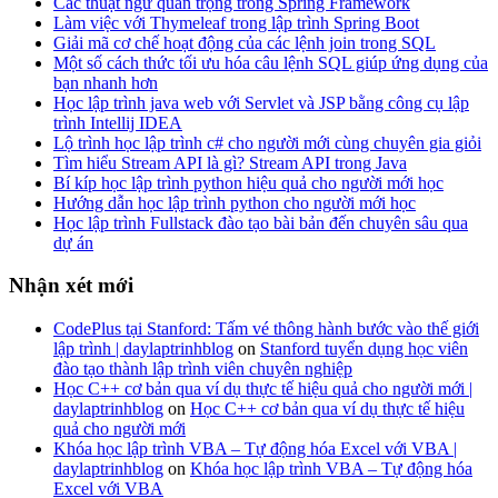
Các thuật ngữ quan trọng trong Spring Framework
Làm việc với Thymeleaf trong lập trình Spring Boot
Giải mã cơ chế hoạt động của các lệnh join trong SQL
Một số cách thức tối ưu hóa câu lệnh SQL giúp ứng dụng của
bạn nhanh hơn
Học lập trình java web với Servlet và JSP bằng công cụ lập
trình Intellij IDEA
Lộ trình học lập trình c# cho người mới cùng chuyên gia giỏi
Tìm hiểu Stream API là gì? Stream API trong Java
Bí kíp học lập trình python hiệu quả cho người mới học
Hướng dẫn học lập trình python cho người mới học
Học lập trình Fullstack đào tạo bài bản đến chuyên sâu qua
dự án
Nhận xét mới
CodePlus tại Stanford: Tấm vé thông hành bước vào thế giới
lập trình | daylaptrinhblog
on
Stanford tuyển dụng học viên
đào tạo thành lập trình viên chuyên nghiệp
Học C++ cơ bản qua ví dụ thực tế hiệu quả cho người mới |
daylaptrinhblog
on
Học C++ cơ bản qua ví dụ thực tế hiệu
quả cho người mới
Khóa học lập trình VBA – Tự động hóa Excel với VBA |
daylaptrinhblog
on
Khóa học lập trình VBA – Tự động hóa
Excel với VBA