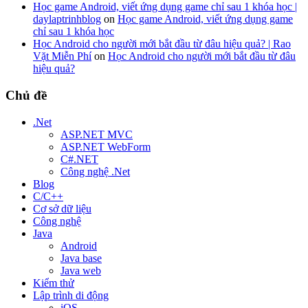
Học game Android, viết ứng dụng game chỉ sau 1 khóa học |
daylaptrinhblog
on
Học game Android, viết ứng dụng game
chỉ sau 1 khóa học
Học Android cho người mới bắt đầu từ đâu hiệu quả? | Rao
Vặt Miễn Phí
on
Học Android cho người mới bắt đầu từ đâu
hiệu quả?
Chủ đề
.Net
ASP.NET MVC
ASP.NET WebForm
C#.NET
Công nghệ .Net
Blog
C/C++
Cơ sở dữ liệu
Công nghệ
Java
Android
Java base
Java web
Kiểm thử
Lập trình di động
iOS