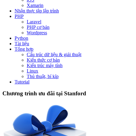
Xamarin
Nhận thực tập lập trình
PHP
Laravel
PHP cơ bản
Wordpress
Python
Tài liệu
Tổng hợp
Cấu trúc dữ liệu & giải thuật
Kiến thức cơ bản
Kiến trúc máy tính
Linux
Thủ thuật, bí kíp
Tutorial
Chương trình ưu đãi tại Stanford