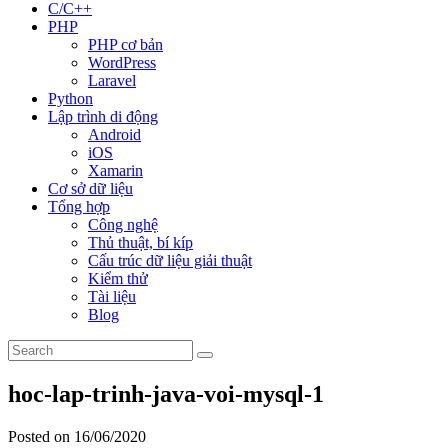
C/C++
PHP
PHP cơ bản
WordPress
Laravel
Python
Lập trình di động
Android
iOS
Xamarin
Cơ sở dữ liệu
Tổng hợp
Công nghệ
Thủ thuật, bí kíp
Cấu trúc dữ liệu giải thuật
Kiểm thử
Tài liệu
Blog
hoc-lap-trinh-java-voi-mysql-1
Posted on 16/06/2020