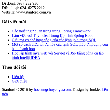
Di động: 0987 232 936
Điện thoại: 024. 6275 2212
Website: www.stanford.com.vn
Bài viết mới
Các thuật ngữ quan trọng trong Spring Framework
Làm việc với Thymeleaf trong lập trình Spring Boot
Giải mã cơ chế hoạt động của các lệnh join trong SQL
Một số cách thức tối ưu hóa câu lệnh SQL giúp ứng dụng của
bạn nhanh hơn
Học lập trình java web với Servlet và JSP bằng công cụ lập
trình Intellij IDEA
Theo dõi tôi
Liên hệ
Giới thiệu
Stanford © 2016 by
hoccungchuyengia.com
. Design by Junkie.
Lên
trên