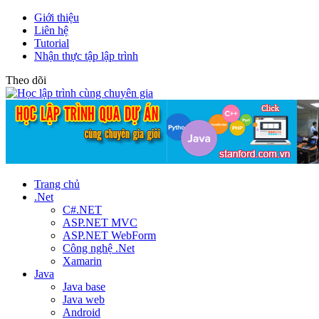
Giới thiệu
Liên hệ
Tutorial
Nhận thực tập lập trình
Theo dõi
Trang chủ
.Net
C#.NET
ASP.NET MVC
ASP.NET WebForm
Công nghệ .Net
Xamarin
Java
Java base
Java web
Android