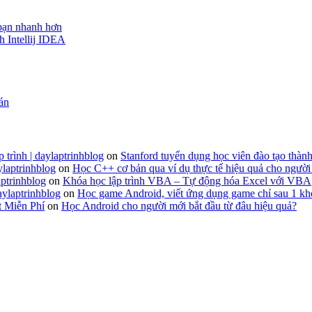
 bạn nhanh hơn
h Intellij IDEA
 án
 trình | daylaptrinhblog
on
Stanford tuyển dụng học viên đào tạo thành
ylaptrinhblog
on
Học C++ cơ bản qua ví dụ thực tế hiệu quả cho người
ptrinhblog
on
Khóa học lập trình VBA – Tự động hóa Excel với VBA
aylaptrinhblog
on
Học game Android, viết ứng dụng game chỉ sau 1 kh
t Miễn Phí
on
Học Android cho người mới bắt đầu từ đâu hiệu quả?