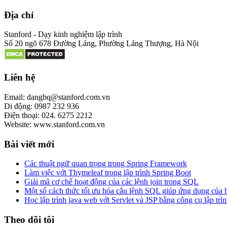
Địa chỉ
Stanford - Dạy kinh nghiệm lập trình
Số 20 ngõ 678 Đường Láng, Phường Láng Thượng, Hà Nội
Liên hệ
Email: dangbq@stanford.com.vn
Di động: 0987 232 936
Điện thoại: 024. 6275 2212
Website: www.stanford.com.vn
Bài viết mới
Các thuật ngữ quan trọng trong Spring Framework
Làm việc với Thymeleaf trong lập trình Spring Boot
Giải mã cơ chế hoạt động của các lệnh join trong SQL
Một số cách thức tối ưu hóa câu lệnh SQL giúp ứng dụng của
Học lập trình java web với Servlet và JSP bằng công cụ lập trìn
Theo dõi tôi