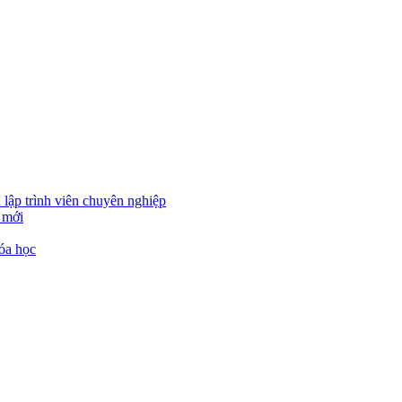
 lập trình viên chuyên nghiệp
 mới
óa học