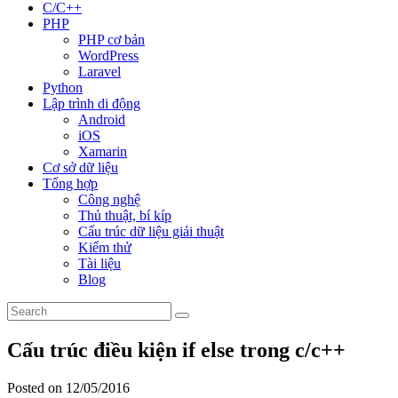
C/C++
PHP
PHP cơ bản
WordPress
Laravel
Python
Lập trình di động
Android
iOS
Xamarin
Cơ sở dữ liệu
Tổng hợp
Công nghệ
Thủ thuật, bí kíp
Cấu trúc dữ liệu giải thuật
Kiểm thử
Tài liệu
Blog
Cấu trúc điều kiện if else trong c/c++
Posted on 12/05/2016