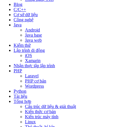
Blog
C/C++
Cơ sở dữ liệu
Công nghệ
Java
Android
Java base
Java web
Kiểm thử
Lập trình di động
iOS
Xamarin
Nhận thực tập lập trình
PHP
Laravel
PHP cơ bản
Wordpress
Python
Tài liệu
Tổng hợp
Cấu trúc dữ liệu & giải thuật
Kiến thức cơ bản
Kiến trúc máy tính
Linux
Thủ thuật, bí kíp