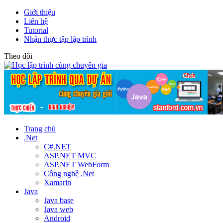
Giới thiệu
Liên hệ
Tutorial
Nhận thực tập lập trình
Theo dõi
Trang chủ
.Net
C#.NET
ASP.NET MVC
ASP.NET WebForm
Công nghệ .Net
Xamarin
Java
Java base
Java web
Android