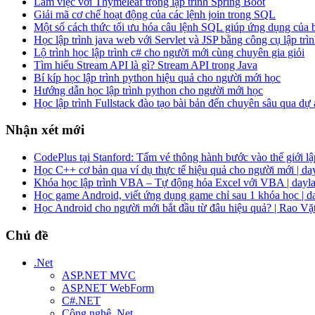
Làm việc với Thymeleaf trong lập trình Spring Boot
Giải mã cơ chế hoạt động của các lệnh join trong SQL
Một số cách thức tối ưu hóa câu lệnh SQL giúp ứng dụng của
Học lập trình java web với Servlet và JSP bằng công cụ lập trìn
Lộ trình học lập trình c# cho người mới cùng chuyên gia giỏi
Tìm hiểu Stream API là gì? Stream API trong Java
Bí kíp học lập trình python hiệu quả cho người mới học
Hướng dẫn học lập trình python cho người mới học
Học lập trình Fullstack đào tạo bài bản đến chuyên sâu qua dự
Nhận xét mới
CodePlus tại Stanford: Tấm vé thông hành bước vào thế giới lập
Học C++ cơ bản qua ví dụ thực tế hiệu quả cho người mới | da
Khóa học lập trình VBA – Tự động hóa Excel với VBA | dayla
Học game Android, viết ứng dụng game chỉ sau 1 khóa học | d
Học Android cho người mới bắt đầu từ đâu hiệu quả? | Rao Vặ
Chủ đề
.Net
ASP.NET MVC
ASP.NET WebForm
C#.NET
Công nghệ .Net