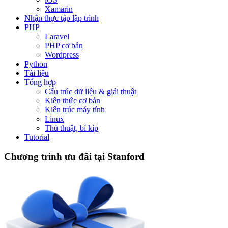
Xamarin
Nhận thực tập lập trình
PHP
Laravel
PHP cơ bản
Wordpress
Python
Tài liệu
Tổng hợp
Cấu trúc dữ liệu & giải thuật
Kiến thức cơ bản
Kiến trúc máy tính
Linux
Thủ thuật, bí kíp
Tutorial
Chương trình ưu đãi tại Stanford