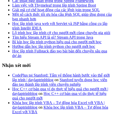
Các thuật ngữ quan trọng trong Spring Framework
Làm việc với Thymeleaf trong lập trình Spring Boot
Giải mã cơ chế hoạt động của các lệnh join trong SQL
Một số cách thức tối ưu hóa câu lệnh SQL giúp ứng dụng của
bạn nhanh hơn
Học lập trình java web với Servlet và JSP bằng công cụ lập
trình Intellij IDEA
Lộ trình học lập trình c# cho người mới cùng chuyên gia giỏi
Tìm hiểu Stream API là gì? Stream API trong Java
Bí kíp học lập trình python hiệu quả cho người mới học
Hướng dẫn học lập trình python cho người mới học
Học lập trình Fullstack đào tạo bài bản đến chuyên sâu qua
dự án
Nhận xét mới
CodePlus tại Stanford: Tấm vé thông hành bước vào thế giới
lập trình | daylaptrinhblog
on
Stanford tuyển dụng học viên
đào tạo thành lập trình viên chuyên nghiệp
Học C++ cơ bản qua ví dụ thực tế hiệu quả cho người mới |
daylaptrinhblog
on
Học C++ cơ bản qua ví dụ thực tế hiệu
quả cho người mới
Khóa học lập trình VBA – Tự động hóa Excel với VBA |
daylaptrinhblog
on
Khóa học lập trình VBA – Tự động hóa
Excel với VBA