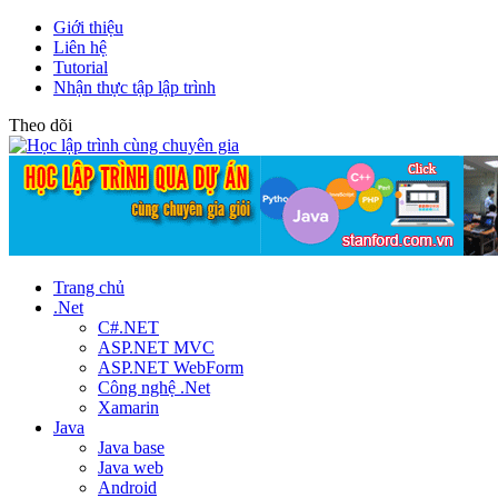
Giới thiệu
Liên hệ
Tutorial
Nhận thực tập lập trình
Theo dõi
Trang chủ
.Net
C#.NET
ASP.NET MVC
ASP.NET WebForm
Công nghệ .Net
Xamarin
Java
Java base
Java web
Android