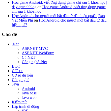
Học game Android, viết ứng dụng game chỉ sau 1 khóa học |
daylaptrinhblog
on
Học game Android, viết ứng dụng game
chỉ sau 1 khóa học
Học Android cho người mới bắt đầu từ đâu hiệu quả? | Rao
Vặt Miễn Phí
on
Học Android cho người mới bắt đầu từ đâu
hiệu quả?
Chủ đề
.Net
ASP.NET MVC
ASP.NET WebForm
C#.NET
Công nghệ .Net
Blog
C/C++
Cơ sở dữ liệu
Công nghệ
Java
Android
Java base
Java web
Kiểm thử
Lập trình di động
iOS