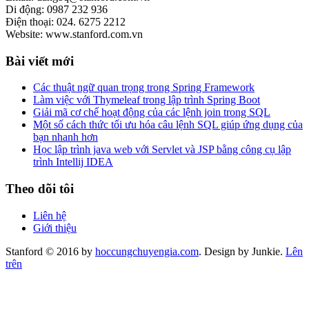
Di động: 0987 232 936
Điện thoại: 024. 6275 2212
Website: www.stanford.com.vn
Bài viết mới
Các thuật ngữ quan trọng trong Spring Framework
Làm việc với Thymeleaf trong lập trình Spring Boot
Giải mã cơ chế hoạt động của các lệnh join trong SQL
Một số cách thức tối ưu hóa câu lệnh SQL giúp ứng dụng của
bạn nhanh hơn
Học lập trình java web với Servlet và JSP bằng công cụ lập
trình Intellij IDEA
Theo dõi tôi
Liên hệ
Giới thiệu
Stanford © 2016 by
hoccungchuyengia.com
. Design by Junkie.
Lên
trên