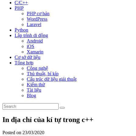
C/C++
PHP
PHP cơ bản
WordPress
Laravel
Python
Lập trình di động
Android
iOS
Xamarin
Cơ sở dữ liệu
Tổng hợp
Công nghệ
Thủ thuật, bí kíp
Cấu trúc dữ liệu giải thuật
Kiểm thử
Tài liệu
Blog
In địa chỉ của kí tự trong c++
Posted on 23/03/2020