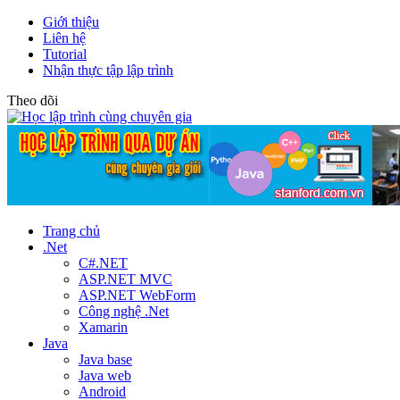
Giới thiệu
Liên hệ
Tutorial
Nhận thực tập lập trình
Theo dõi
Trang chủ
.Net
C#.NET
ASP.NET MVC
ASP.NET WebForm
Công nghệ .Net
Xamarin
Java
Java base
Java web
Android