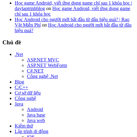
Học game Android, viết ứng dụng game chỉ sau 1 khóa học |
daylaptrinhblog
on
Học game Android, viết ứng dụng game
chỉ sau 1 khóa học
Học Android cho người mới bắt đầu từ đâu hiệu quả? | Rao
Vặt Miễn Phí
on
Học Android cho người mới bắt đầu từ đâu
hiệu quả?
Chủ đề
.Net
ASP.NET MVC
ASP.NET WebForm
C#.NET
Công nghệ .Net
Blog
C/C++
Cơ sở dữ liệu
Công nghệ
Java
Android
Java base
Java web
Kiểm thử
Lập trình di động
iOS