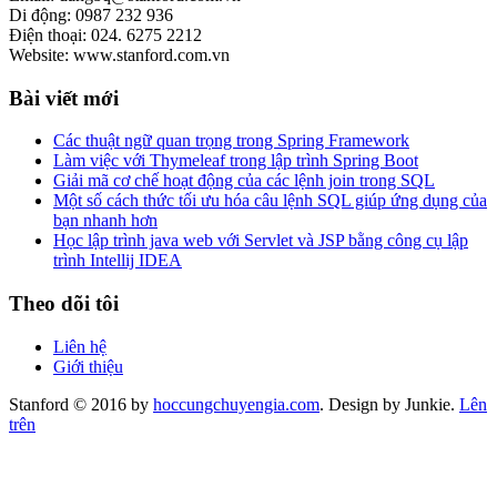
Di động: 0987 232 936
Điện thoại: 024. 6275 2212
Website: www.stanford.com.vn
Bài viết mới
Các thuật ngữ quan trọng trong Spring Framework
Làm việc với Thymeleaf trong lập trình Spring Boot
Giải mã cơ chế hoạt động của các lệnh join trong SQL
Một số cách thức tối ưu hóa câu lệnh SQL giúp ứng dụng của
bạn nhanh hơn
Học lập trình java web với Servlet và JSP bằng công cụ lập
trình Intellij IDEA
Theo dõi tôi
Liên hệ
Giới thiệu
Stanford © 2016 by
hoccungchuyengia.com
. Design by Junkie.
Lên
trên