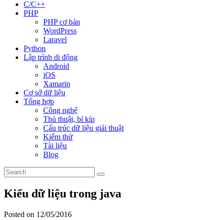
C/C++
PHP
PHP cơ bản
WordPress
Laravel
Python
Lập trình di động
Android
iOS
Xamarin
Cơ sở dữ liệu
Tổng hợp
Công nghệ
Thủ thuật, bí kíp
Cấu trúc dữ liệu giải thuật
Kiểm thử
Tài liệu
Blog
Kiểu dữ liệu trong java
Posted on 12/05/2016