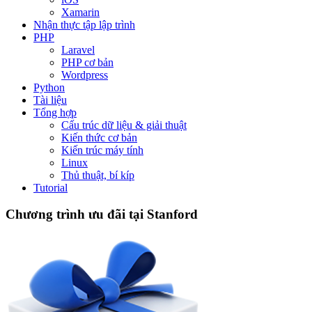
Xamarin
Nhận thực tập lập trình
PHP
Laravel
PHP cơ bản
Wordpress
Python
Tài liệu
Tổng hợp
Cấu trúc dữ liệu & giải thuật
Kiến thức cơ bản
Kiến trúc máy tính
Linux
Thủ thuật, bí kíp
Tutorial
Chương trình ưu đãi tại Stanford