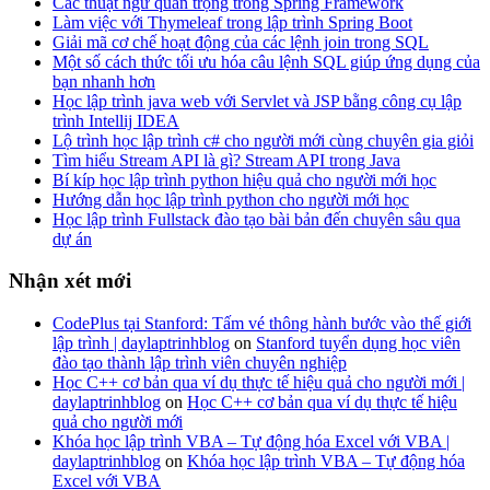
Các thuật ngữ quan trọng trong Spring Framework
Làm việc với Thymeleaf trong lập trình Spring Boot
Giải mã cơ chế hoạt động của các lệnh join trong SQL
Một số cách thức tối ưu hóa câu lệnh SQL giúp ứng dụng của
bạn nhanh hơn
Học lập trình java web với Servlet và JSP bằng công cụ lập
trình Intellij IDEA
Lộ trình học lập trình c# cho người mới cùng chuyên gia giỏi
Tìm hiểu Stream API là gì? Stream API trong Java
Bí kíp học lập trình python hiệu quả cho người mới học
Hướng dẫn học lập trình python cho người mới học
Học lập trình Fullstack đào tạo bài bản đến chuyên sâu qua
dự án
Nhận xét mới
CodePlus tại Stanford: Tấm vé thông hành bước vào thế giới
lập trình | daylaptrinhblog
on
Stanford tuyển dụng học viên
đào tạo thành lập trình viên chuyên nghiệp
Học C++ cơ bản qua ví dụ thực tế hiệu quả cho người mới |
daylaptrinhblog
on
Học C++ cơ bản qua ví dụ thực tế hiệu
quả cho người mới
Khóa học lập trình VBA – Tự động hóa Excel với VBA |
daylaptrinhblog
on
Khóa học lập trình VBA – Tự động hóa
Excel với VBA