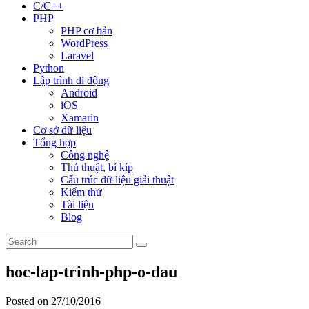
C/C++
PHP
PHP cơ bản
WordPress
Laravel
Python
Lập trình di động
Android
iOS
Xamarin
Cơ sở dữ liệu
Tổng hợp
Công nghệ
Thủ thuật, bí kíp
Cấu trúc dữ liệu giải thuật
Kiểm thử
Tài liệu
Blog
hoc-lap-trinh-php-o-dau
Posted on 27/10/2016