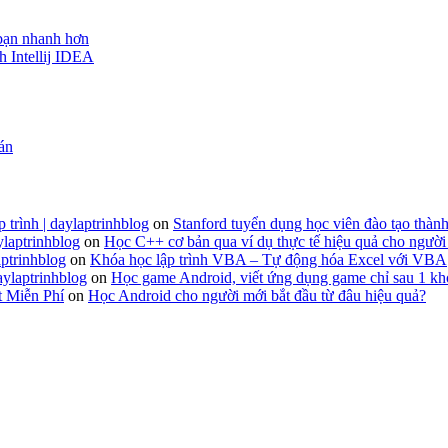
 bạn nhanh hơn
h Intellij IDEA
 án
 trình | daylaptrinhblog
on
Stanford tuyển dụng học viên đào tạo thành
ylaptrinhblog
on
Học C++ cơ bản qua ví dụ thực tế hiệu quả cho người
ptrinhblog
on
Khóa học lập trình VBA – Tự động hóa Excel với VBA
aylaptrinhblog
on
Học game Android, viết ứng dụng game chỉ sau 1 kh
t Miễn Phí
on
Học Android cho người mới bắt đầu từ đâu hiệu quả?