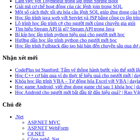
Làm việc với Thymeleaf trong lập trình Spring Boot
Giải mã cơ chế hoạt động của các lệnh join trong SQL
Một số cách thức tối ưu hóa câu lệnh SQL giúp ứng dụng của
Học lập trình java web với Servlet và JSP bằng công cụ lập trìn
Lộ trình học lập trình c# cho người mới cùng chuyên gia giỏi
Tìm hiểu Stream API là gì? Stream API trong Java
Bí kíp học lập trình python hiệu quả cho người mới học
Hướng dẫn học lập trình python cho người mới học
Học lập trình Fullstack đào tạo bài bản đến chuyên sâu qua dự
Nhận xét mới
CodePlus tại Stanford: Tấm vé thông hành bước vào thế giới lập
Học C++ cơ bản qua ví dụ thực tế hiệu quả cho người mới | da
Khóa học lập trình VBA – Tự động hóa Excel với VBA | dayla
Học game Android, viết ứng dụng game chỉ sau 1 khóa học | d
Học Android cho người mới bắt đầu từ đâu hiệu quả? | Rao Vặ
Chủ đề
.Net
ASP.NET MVC
ASP.NET WebForm
C#.NET
Công nghệ .Net