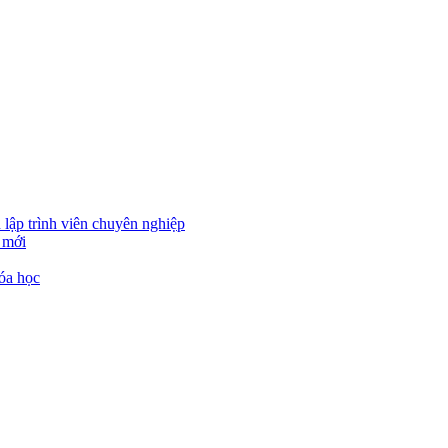
 lập trình viên chuyên nghiệp
 mới
óa học