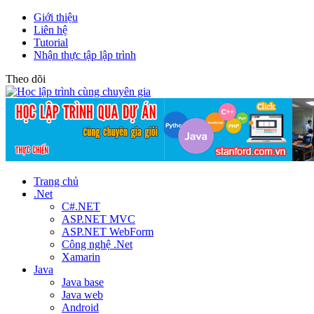
Giới thiệu
Liên hệ
Tutorial
Nhận thực tập lập trình
Theo dõi
Trang chủ
.Net
C#.NET
ASP.NET MVC
ASP.NET WebForm
Công nghệ .Net
Xamarin
Java
Java base
Java web
Android