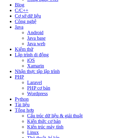
Blog
C/C++
Cơ sở dữ liệu
Công nghệ
Java
Android
Java base
Java web
Kiểm thử
Lập trình di động
iOS
Xamarin
Nhận thực tập lập trình
PHP
Laravel
PHP cơ bản
Wordpress
Python
Tài liệu
Tổng hợp
Cấu trúc dữ liệu & giải thuật
Kiến thức cơ bản
Kiến trúc máy tính
Linux
Thủ thuật, bí kíp