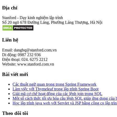
Địa chỉ
Stanford - Dạy kinh nghiệm lập trình
Số 20 ngõ 678 Đường Láng, Phường Láng Thượng, Hà Nội
Liên hệ
Email: dangbq@stanford.com.vn
Di động: 0987 232 936
Điện thoại: 024. 6275 2212
Website: www.stanford.com.vn
Bài viết mới
Các thuật ngữ quan trọng trong Spring Framework
Làm việc với Thymeleaf trong lập trình Spring Boot
Giải mã cơ chế hoạt động của các lệnh join trong SQL
Một số cách thức tối ưu hóa câu lệnh SQL giúp ứng dụng của
Học lập trình java web với Servlet và JSP bằng công cụ lập trìn
Theo dõi tôi